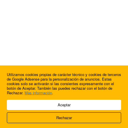
Utilizamos cookies propias de carácter técnico y cookies de terceros
¿Quieres anunciarte en FutbolBalear?
de Google Adsense para la personalización de anuncios. Estas
cookies solo se activarán si las consientes expresamente con el
botón de Aceptar. También las puedes rechazar con el botón de
Rechazar.
Más información
.
© 2009 - 2026 Soluciones Corporativas IP, SL.
Aceptar
Todos los derechos reservados.
Rechazar
Aviso legal
Cookies
Acerca de nosotros
Contacto
Anúnciate en
FútbolBalear