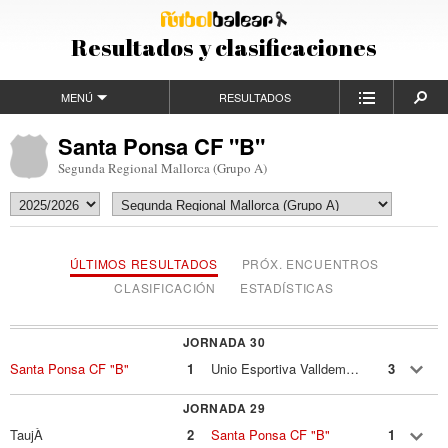
Resultados y clasificaciones
MENÚ
RESULTADOS
Santa Ponsa CF "B"
Segunda Regional Mallorca (Grupo A)
ÚLTIMOS RESULTADOS
PRÓX. ENCUENTROS
CLASIFICACIÓN
ESTADÍSTICAS
JORNADA 30
Santa Ponsa CF "B"
1
Unio Esportiva Valldemossa
3
JORNADA 29
TaujÀ
2
Santa Ponsa CF "B"
1