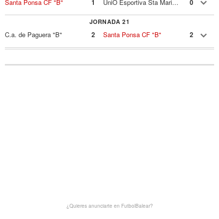
Santa Ponsa CF "B"
1
UniÓ Esportiva Sta Maria "B"
0
JORNADA 21
C.a. de Paguera "B"
2
Santa Ponsa CF "B"
2
¿Quieres anunciarte en FutbolBalear?