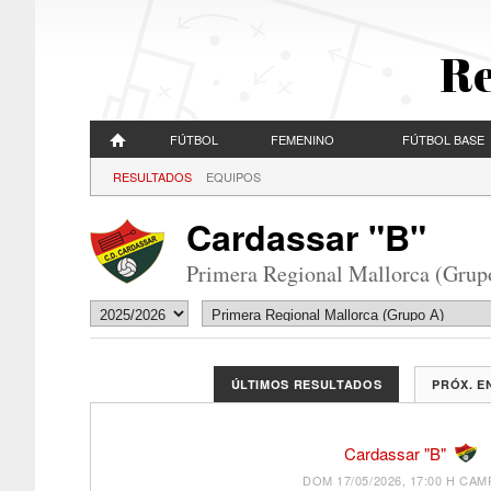
Re
FÚTBOL
FEMENINO
FÚTBOL BASE
RESULTADOS
EQUIPOS
Cardassar "B"
Primera Regional Mallorca (Grup
ÚLTIMOS RESULTADOS
PRÓX. 
Cardassar "B"
DOM 17/05/2026, 17:00 H
CAMP