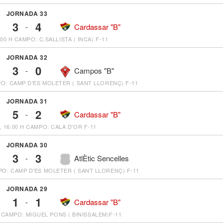
JORNADA 33
3
4
-
Cardassar "B"
:00 H
CAMPO: C.SALLISTA ( INCA) F-11
JORNADA 32
3
0
-
Campos "B"
O: CAMP D'ES MOLETER ( SANT LLORENÇ) F-11
JORNADA 31
5
2
-
Cardassar "B"
, 16:00 H
CAMPO: CALA D'OR F-11
JORNADA 30
3
3
-
AtlÈtic Sencelles
O: CAMP D'ES MOLETER ( SANT LLORENÇ) F-11
JORNADA 29
1
1
-
Cardassar "B"
CAMPO: MIGUEL PONS ( BINISSALEM)F-11