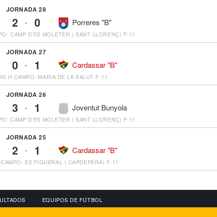
JORNADA 28
2
0
-
Porreres "B"
O: CAMP D'ES MOLETER ( SANT LLORENÇ) F-11
JORNADA 27
0
1
-
Cardassar "B"
:00 H
CAMPO: MARIA DE LA SALUT F-11
JORNADA 26
3
1
-
Joventut Bunyola
O: CAMP D'ES MOLETER ( SANT LLORENÇ) F-11
JORNADA 25
2
1
-
Cardassar "B"
CAMPO: ES FIGUERAL ( CAPDEPERA) F-11
ULTADOS
EQUIPOS DE FÚTBOL