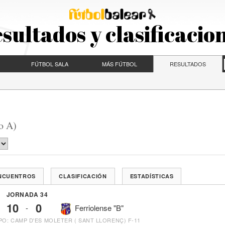
sultados y clasificacio
FÚTBOL SALA
MÁS FÚTBOL
RESULTADOS
o A)
ENCUENTROS
CLASIFICACIÓN
ESTADÍSTICAS
JORNADA 34
10
0
-
Ferriolense "B"
O: CAMP D'ES MOLETER ( SANT LLORENÇ) F-11