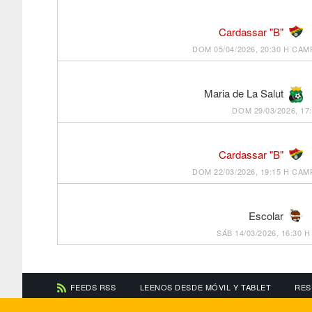
Cardassar "B"
DOM 05/04/2026, 20:30 H
CAMP
Maria de La Salut
DOM 29/03/2026, 17
Cardassar "B"
DOM 22/03/2026, 19:15 H
CAMP
Escolar
SÁB 14/03/2026, 16:30 H
FEEDS RSS
LEENOS DESDE MÓVIL Y TABLET
RES