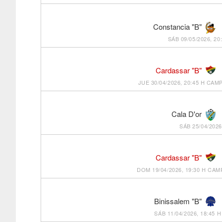
Constancia "B"
SÁB 09/05/2026, 20
Cardassar "B"
JUE 30/04/2026, 20:45 H
CAMP
Cala D'or
SÁB 25/04/2026
Cardassar "B"
DOM 19/04/2026, 19:30 H
CAMP
Binissalem "B"
SÁB 11/04/2026, 18:45 H