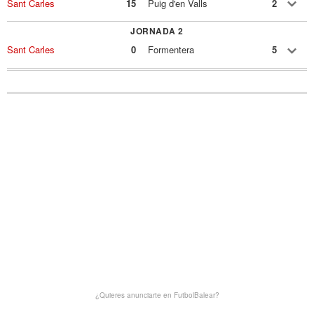
Sant Carles
15
Puig d'en Valls
2
JORNADA 2
Sant Carles
0
Formentera
5
¿Quieres anunciarte en FutbolBalear?