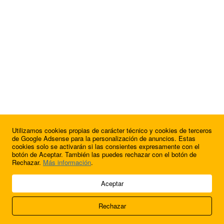
Utilizamos cookies propias de carácter técnico y cookies de terceros
¿Quieres anunciarte en FutbolBalear?
de Google Adsense para la personalización de anuncios. Estas
cookies solo se activarán si las consientes expresamente con el
botón de Aceptar. También las puedes rechazar con el botón de
Rechazar.
Más información
.
© 2009 - 2026 Soluciones Corporativas IP, SL.
Aceptar
Todos los derechos reservados.
Rechazar
Aviso legal
Cookies
Acerca de nosotros
Contacto
Anúnciate en
FútbolBalear