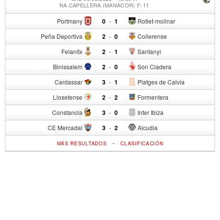
NA CAPELLERA (MANACOR) F-11
Portmany
0
-
1
Rotlet-molinar
Peña Deportiva
2
-
0
Collerense
Felanitx
2
-
1
Santanyi
Binissalem
2
-
0
Son Cladera
Cardassar
3
-
1
Platges de Calvia
Llosetense
2
-
2
Formentera
Constancia
3
-
0
Inter Ibiza
CE Mercadal
3
-
2
Alcudia
-
MÁS RESULTADOS
CLASIFICACIÓN