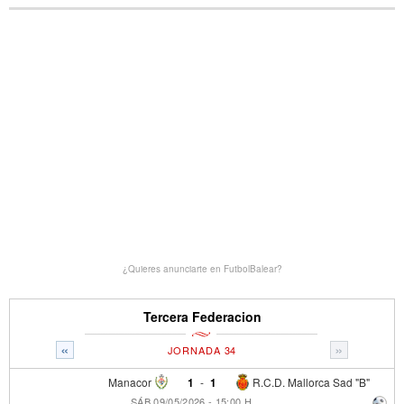
¿Quieres anunciarte en FutbolBalear?
Tercera Federacion
«
»
JORNADA 34
Manacor
1
-
1
R.C.D. Mallorca Sad "B"
SÁB 09/05/2026 - 15:00 H