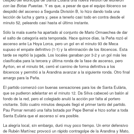
con las Botas Puestas
. Y es que, a pesar de que el equipo ibicenco se
despidió del ascenso a Segunda División B, lo hizo dando toda una
lección de lucha y garra y, pese a tenerlo casi todo en contra desde el
minuto 52, peleando casi hasta el último instante.
Sólo la mala suerte ha apartado al conjunto de Mario Ormaechea de dar
el salto de categoría esta temporada. Hace quince días, la Peña rozó el
ascenso ante La Hoya Lorca, pero un gol en el minuto 93 de Meca
supuso el empate definitivo (1-1) y la eliminación de los ibicencos. Esta
tarde se repitió la jugada. Los locales ganaban por 3-2 y un gol más les
clasificaba para la tercera y última ronda de la fase de ascenso, pero
Ayrton, en el minuto 94, cerró el camino de forma definitiva a los
ibicencos y permitió a la Arandina avanzar a la siguiente ronda. Otro final
amargo para la Peña.
El partido comenzó con buenas sensaciones para los de Santa Eulària,
que se pudieron adelantar en el minuto 12. Da Silva cabeceó un balón al
fondo de la red, pero el colegiado anuló la acción por falta al portero
visitante. Sólo cuatro minutos después llegó el primer tanto del partido.
Pau Pomar remató una falta botada por Pepe Bernal e hizo soñar a toda
Santa Eulària que el ascenso sí era posible.
La alegría local, sin embargo, duró muy poco tiempo. Un error defensivo
de Rubén Martínez provocó un rápido contragolpe de la Arandina y Mato,