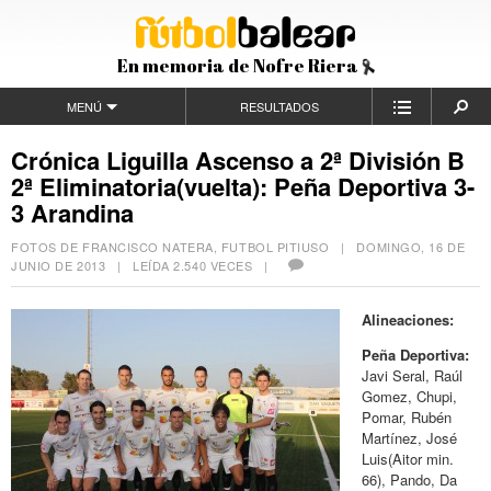
En memoria de Nofre Riera
MENÚ
RESULTADOS
Crónica Liguilla Ascenso a 2ª División B
2ª Eliminatoria(vuelta): Peña Deportiva 3-
3 Arandina
FOTOS DE FRANCISCO NATERA, FUTBOL PITIUSO |
DOMINGO, 16 DE
JUNIO DE 2013
| LEÍDA 2.540 VECES |
Alineaciones:
Peña Deportiva:
Javi Seral, Raúl
Gomez, Chupi,
Pomar, Rubén
Martínez, José
Luis(Aitor min.
66), Pando, Da