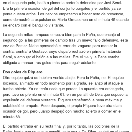
en el segundo palo, batió a placer la portería defendida por Javi Seral.
Era la primera ocasión de gol del conjunto burgalés y el partido ya se
ponía cuesta arriba. Los nervios empezaron a hacer acto de presencia,
como demostró la expulsión de Mario Ormaechea en el minuto 45 cuando
se encaró con el banquillo visitante.
La segunda mitad tampoco empezó bien para la Peña, que encajó el
segundo gol a las primeras de cambio tras un nuevo fallo defensivo, esta
vez de Pomar. Niche aprovechó el error del zaguero para montar la
contra, centrar a Gustavo, cuyo disparo rechazó en primera instancia
Seral, y empujar el balón a a las mallas. Era el 1-2 y la Peña estaba
obligada a marcar tres goles más para seguir adelante.
Dos goles de Piquero
Otro equipo quizá se hubiera venido abajo. Pero la Peña, no. El equipo
ibicenco, animado en todo momento por la grada, se lanzó al ataque a
tumba abierta. Ya no tenía nada que perder. La apuesta era arriesgada,
pero tuvo su premio en el minuto 61, en un penalti de Dela que supuso la
expulsión del defensa visitante. Piquero transformó la pena máxima y
estableció el empate. Poco después, el propio Piquero tuvo otra clara
ocasión de gol, pero Juanjo despejó con mucho acierto a córner en el
minuto 68.
El partido entraba en su recta final y, por lo tanto, las opciones de la
Peña, hasta que un nuevo penalti, esta vez a Da Silva, acabó en el tercer