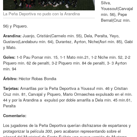
Silva,
Youssouf(Carvajal
La Peña Deportiva no pudo con la Arandina
min. 56), Pepe
Bernal(Cruz min.
56) y Piquero.
Arandina:
Juanjo, Cristián(Carmelo min. 55), Dela, Peralta, Yeyo,
Gustavo(Landaburu min. 64), Durantez, Ayrton, Niche(Asri min. 85), Gabi
y Mato.
Goles:
1-0 Pau Pomar min. 15, 1-1 Mato min.21, 1-2 Niche min. 52, 2-2
Piquero min. 62 de penalti, 3-2 Piquero min. 84 de penalti, 3- 3 Ayrton
min. 94
Árbitro:
Héctor Robas Bondia
Tarjetas:
Amarillas por la Peña Deportiva a Youssuf min. 46 y Cristian
Cruz min. 81, Carvajal y Piquero, Mario Ormaechea expulsado en el min.
44 y por la Arandina a expulsó por doble amarilla a Dela min. 45 min.61,
Peralta
Comentario:
Los jugadores de la Peña Deportiva querían disfrazarse de espartanos y
protagonizar la película
300
, pero acabaron representando sobre el
césped del Municipal de Santa Eulària una nueva versión de
Murieron