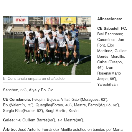
Alineaciones:
CE Sabadell FC:
Biel Escribano;
Coromines, Jan
Font, Eloi
Martínez, Guillem
Barrés, Morcillo,
Girbau(Crespo,
46’), Izan
Rosena(Mario
El Constancia empata en el añadido
Jaspe, 68’),
Yarech(Iván
Sánchez, 55’), Alya y Pol Cid.
CE Constància:
Felquin; Bujosa, Villar, Gabri(Moragues, 62’),
Ebu(Valentín, 75’), Quetglàs(Fortes, 43’), Mestre, Ferriol(Aguiló, 62’),
Sergio Rico(Fuster, 62’), Sergi Martín, Kevin.
Goles:
1-0 Guillem Barrés(69’), 1-1 Mestre(90’).
Árbitro:
José Antonio Fernández Morillo asistido en bandas por María