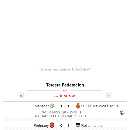
¿Quieres anunciarte en FutbolBalear?
Tercera Federacion
«
»
JORNADA 34
Manacor
1
-
1
R.C.D. Mallorca Sad "B"
SÁB 09/05/2026 - 15:00 H
NA CAPELLERA (MANACOR) F-11
Portmany
0
-
1
Rotlet-molinar