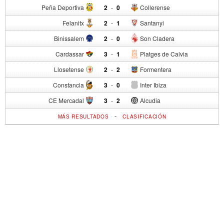
Peña Deportiva
2
-
0
Collerense
Felanitx
2
-
1
Santanyi
Binissalem
2
-
0
Son Cladera
Cardassar
3
-
1
Platges de Calvia
Llosetense
2
-
2
Formentera
Constancia
3
-
0
Inter Ibiza
CE Mercadal
3
-
2
Alcudia
-
MÁS RESULTADOS
CLASIFICACIÓN