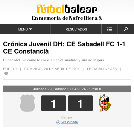
En memoria de Nofre Riera
MENÚ
RESULTADOS
Crónica Juvenil DH: CE Sabadell FC 1-1
CE Constancià
El Sabadell ve cómo le empatan en el añadido y aún no respira
POR RD |
DOMINGO, 28 DE ABRIL DE 2024
| LEÍDA 581 VECES |
Jornada 29, Sábado 27/04/2024 - 17:30 h
1
1
Campo:
Ver jornada