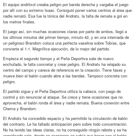
El equipo andritxol creaba peligro por banda derecha y cargaba el juego
por allí con su extremo Isaac. Consiguió poner varios centros al área que
nadie remató. Esa fue la tónica del Andratx, la falta de remate a gol en
los metros finales.
El juego así, sin muchas ocasiones claras por parte de ambos, llegó a
los últimos minutos del primer tiempo, minuto 42, y en una internada de
un peligroso Brandom coloca una perfecta vaselina sobre Tobías, que
convierte el 1-1. Magnífica ejecución, de lo mejor del partido.
Empieza el segundo tiempo y el Peña Deportiva sale de nuevo
enchufado, le falta concretar y crear peligro. El Andratx ha relajado su
centro del campo y carece de referencia en la creación. Tiene fases y
mueve bien el balón cuando abre a las bandas. Tampoco concreta con
peligro.
El partido sigue y el Peña Deportiva utiliza la cabeza, con juego de
control y sin renunciar al ataque. Se crece y tiene ocasiones que no
aprovecha, el balón ronda él área y nadie remata. Buena conexión entre
Chema y Brandom.
El Andratx ha concedido espacio y ha permitido la circulación de balón
del contrario. Le ha faltado anticipación pero sobre todo concentración.
No ha tenido las ideas claras, no ha conseguido ningún rebote y se ha
complicado solo, donde en ocasiones no sabía que hacer con el balón.