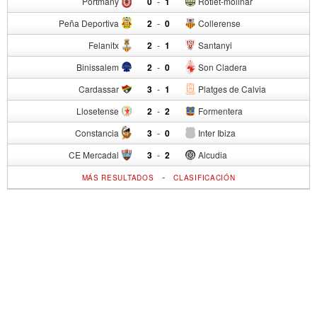
Portmany
0
-
1
Rotlet-molinar
Peña Deportiva
2
-
0
Collerense
Felanitx
2
-
1
Santanyi
Binissalem
2
-
0
Son Cladera
Cardassar
3
-
1
Platges de Calvia
Llosetense
2
-
2
Formentera
Constancia
3
-
0
Inter Ibiza
CE Mercadal
3
-
2
Alcudia
-
MÁS RESULTADOS
CLASIFICACIÓN