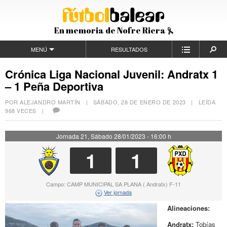
En memoria de Nofre Riera
MENÚ
RESULTADOS
Crónica Liga Nacional Juvenil: Andratx 1
– 1 Peña Deportiva
POR ALEJANDRO MARTÍN |
SÁBADO, 28 DE ENERO DE 2023
| LEÍDA
968 VECES |
Jornada 21, Sábado 28/01/2023 - 16:00 h
1
1
Campo: CAMP MUNICIPAL SA PLANA ( Andratx) F-11
Ver jornada
Alineaciones:
Andratx:
Tobías