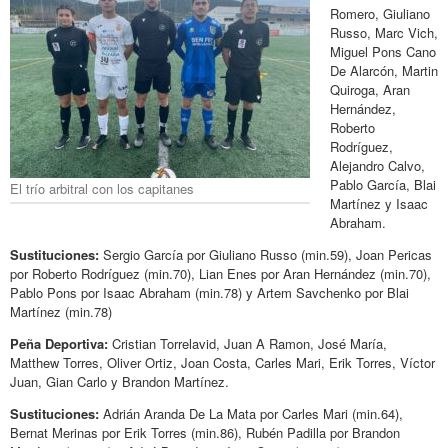
Romero, Giuliano
Russo, Marc Vich,
Miguel Pons Cano
De Alarcón, Martin
Quiroga, Aran
Hernández,
Roberto
Rodríguez,
Alejandro Calvo,
Pablo García, Blai
El trío arbitral con los capitanes
Martínez y Isaac
Abraham.
Sustituciones:
Sergio García por Giuliano Russo (min.59), Joan Pericas
por Roberto Rodríguez (min.70), Lian Enes por Aran Hernández (min.70),
Pablo Pons por Isaac Abraham (min.78) y Artem Savchenko por Blai
Martínez (min.78)
Peña Deportiva:
Cristian Torrelavid, Juan A Ramon, José María,
Matthew Torres, Oliver Ortiz, Joan Costa, Carles Mari, Erik Torres, Víctor
Juan, Gian Carlo y Brandon Martínez.
Sustituciones:
Adrián Aranda De La Mata por Carles Mari (min.64),
Bernat Merinas por Erik Torres (min.86), Rubén Padilla por Brandon