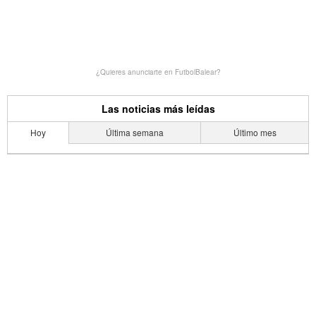
¿Quieres anunciarte en FutbolBalear?
Las noticias más leídas
Hoy
Última semana
Último mes