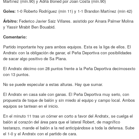
Martínez (min.90) y Adriá Boned por Joan Costa (min.90)
Goles:
1-0 Roberto Rodríguez (min 11) y 1-1 Brandon Martínez (min 42)
Árbitro:
Federico Javier Saiz Villares. asistido por Ainara Palmer Molina
y Yassir Mrabit Ben Bouabid.
Comentario:
Partido importante hoy para ambos equipos. Esta es la liga de ellos. El
Andratx con la obligación de ganar, el Peña Deportiva con posibilidades
de sacar algo positivo de Sa Plana.
El Andratx décimo con 28 puntos frente a la Peña Deportiva decimosexto
con 13 puntos.
No se puede especular a estas alturas. Hay que sumar.
El Andratx en casa sale con ganas. El Peña Deportiva muy serio, con
propuesta de toque de balón y sin miedo al equipo y campo local. Ambos
equipos se tantean en el inicio.
En el minuto 11 tras un córner en corto a favor del Andratx, se cuelga el
balón al corazón del área para que el lateral Robert, de magnífico
testarazo, mande el balón a la red anticipándose a toda la defensa. Sube
el 1-0 y el Andratx con el partido de cara.