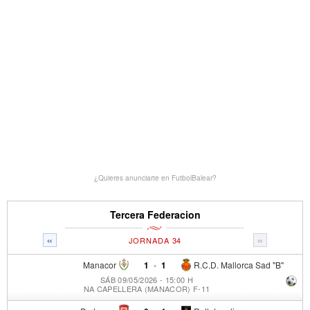
¿Quieres anunciarte en FutbolBalear?
Tercera Federacion
«
»
JORNADA 34
Manacor
1
-
1
R.C.D. Mallorca Sad "B"
SÁB 09/05/2026 - 15:00 H
NA CAPELLERA (MANACOR) F-11