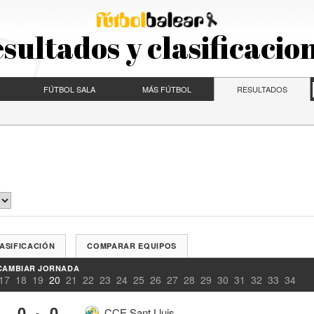
sultados y clasificacio
FÚTBOL SALA
MÁS FÚTBOL
RESULTADOS
ASIFICACIÓN
COMPARAR EQUIPOS
CAMBIAR JORNADA
17
18
19
20
21
22
23
24
25
26
27
28
29
30
31
32
33
34
0
0
-
CCE Sant Lluis