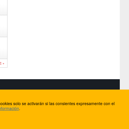
E »
S
ookies solo se activarán si las consientes expresamente con el
lorca
nformación
.
ios