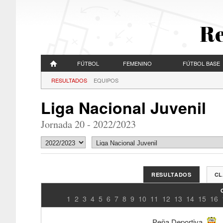
Re
FÚTBOL
FEMENINO
FÚTBOL BASE
RESULTADOS
EQUIPOS
Liga Nacional Juvenil
Jornada 20 - 2022/2023
RESULTADOS
CL
1
2
3
4
5
6
7
8
9
10
11
12
13
14
15
16
Peña Deportiva