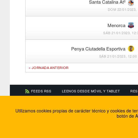
Santa Catalina Atº
DOM 22/01/2023, 
Menorca
SÁB 21/01/2023, 12:
Penya Ciutadella Esportiva
SÁB 21/01/2023, 12:00
« JORNADA ANTERIOR
FEEDS RSS
LEENOS DESDE MÓVIL Y TABLET
RES
CONTACTA CON NOSOTROS
ACERCA DE NOSOTR
Utilizamos cookies propias de carácter técnico y cookies de t
Información de contacto
El equipo de FútbolBa
botón de A
Anúnciate en FútbolBalear
Soluciones Corporativ
Colabora con nosotros
Canal ético