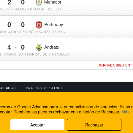
2
0
-
Manacor
17:30 H
CAMPO: MUN.SON FLO F-11
0
0
-
Portmany
30 H
CAMPO: ESTADI MAONÉS DE MAÓ
4
0
-
Andratx
 H
CAMPO: SON MARÇAL DE CIUTADELLA
JORNADA SIGUIENT
ULTADOS
EQUIPOS DE FÚTBOL
OS
CONECTA CON NOSOTROS
OTROS SERVICIO
erceros de Google Adsense para la personalización de anuncios. Estas c
lear
Facebook
Internet Rural Mal
ceptar. También las puedes rechazar con el botón de Rechazar.
Más i
as IP
Twitter
Registro de domin
Aceptar
Rechazar