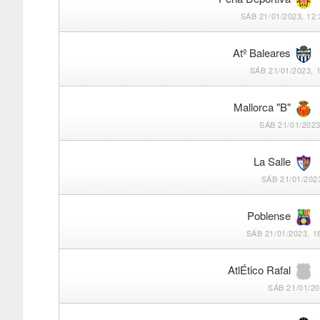
SÁB 21/01/2023, 12:
Atº Baleares
SÁB 21/01/2023, 
Mallorca "B"
SÁB 21/01/2023
La Salle
SÁB 21/01/2023
Poblense
SÁB 21/01/2023, 1
AtlÉtico Rafal
SÁB 21/01/20