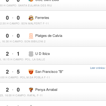
30 H
CAMPO: SANTA EULARIA DES RIU
0
0
-
Ferreries
12:30 H
CAMPO: SON MALFERIT F-11
0
0
-
Platges de Calvia
, 16:30 H
CAMPO: SON BIBILONI 2
2
1
-
U D Ibiza
, 16:15 H
CAMPO: POL. LA SALLE
Leer crónica
2
5
-
San Francisco "B"
8:00 H
CAMPO: POL.M.SA POBLA F-11
2
0
-
Penya Arrabal
23, 16:00 H
CAMPO: RAFAL F-11