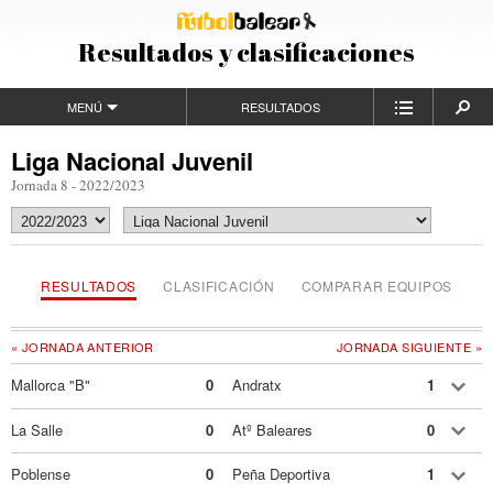
Resultados y clasificaciones
MENÚ
RESULTADOS
Liga Nacional Juvenil
Jornada 8 - 2022/2023
RESULTADOS
CLASIFICACIÓN
COMPARAR EQUIPOS
« JORNADA ANTERIOR
JORNADA SIGUIENTE »
Mallorca "B"
0
Andratx
1
La Salle
0
Atº Baleares
0
Poblense
0
Peña Deportiva
1