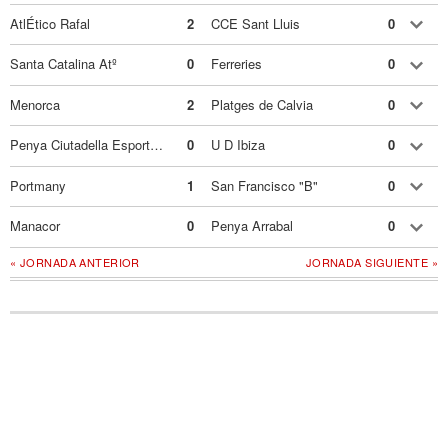
AtlÉtico Rafal
2
CCE Sant Lluis
0
Santa Catalina Atº
0
Ferreries
0
Menorca
2
Platges de Calvia
0
Penya Ciutadella Esportiva
0
U D Ibiza
0
Portmany
1
San Francisco "B"
0
Manacor
0
Penya Arrabal
0
« JORNADA ANTERIOR
JORNADA SIGUIENTE »