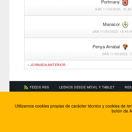
Portmany
SÁB 11/03/2023, 16:30
Manacor
SÁB 11/03/2023, 18:45 
Penya Arrabal
SÁB 11/03/2023, 1
« JORNADA ANTERIOR
FEEDS RSS
LEENOS DESDE MÓVIL Y TABLET
RES
CONTACTA CON NOSOTROS
ACERCA DE NOSOTR
Utilizamos cookies propias de carácter técnico y cookies de t
Información de contacto
El equipo de FútbolBa
botón de A
Anúnciate en FútbolBalear
Soluciones Corporativ
Colabora con nosotros
Canal ético