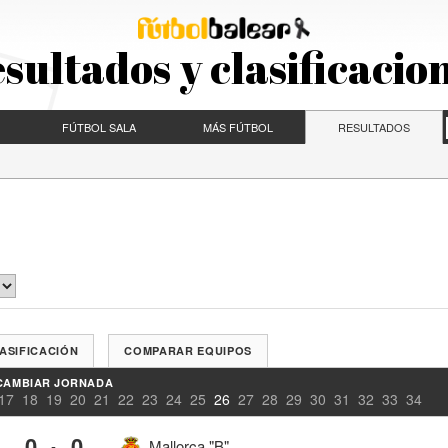
sultados y clasificacio
FÚTBOL SALA
MÁS FÚTBOL
RESULTADOS
ASIFICACIÓN
COMPARAR EQUIPOS
CAMBIAR JORNADA
17
18
19
20
21
22
23
24
25
26
27
28
29
30
31
32
33
34
0
0
-
Mallorca "B"