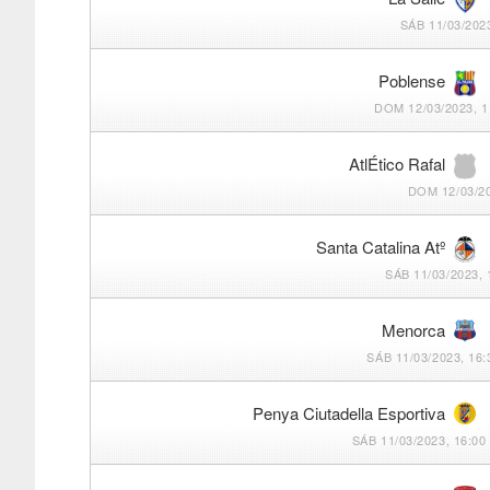
SÁB 11/03/2023
Poblense
DOM 12/03/2023, 1
AtlÉtico Rafal
DOM 12/03/20
Santa Catalina Atº
SÁB 11/03/2023, 
Menorca
SÁB 11/03/2023, 16:
Penya Ciutadella Esportiva
SÁB 11/03/2023, 16:00