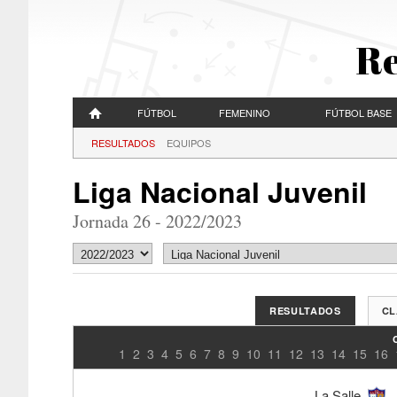
Re
FÚTBOL
FEMENINO
FÚTBOL BASE
RESULTADOS
EQUIPOS
Liga Nacional Juvenil
Jornada 26 - 2022/2023
RESULTADOS
CL
1
2
3
4
5
6
7
8
9
10
11
12
13
14
15
16
La Salle