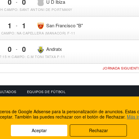
0
0
-
U D Ibiza
 H
CAMPO: SANT ANTONI DE PORTMANY
1
1
-
San Francisco "B"
H
CAMPO: NA CAPELLERA (MANACOR) F-11
0
0
-
Andratx
7:15 H
CAMPO: C.M TONI TATXA F-11
JORNADA SIGUIENT
ULTADOS
EQUIPOS DE FÚTBOL
OS
CONECTA CON NOSOTROS
OTROS SERVICIO
erceros de Google Adsense para la personalización de anuncios. Estas c
lear
Facebook
Internet Rural Mal
ceptar. También las puedes rechazar con el botón de Rechazar.
Más i
as IP
Twitter
Registro de domin
Aceptar
Rechazar