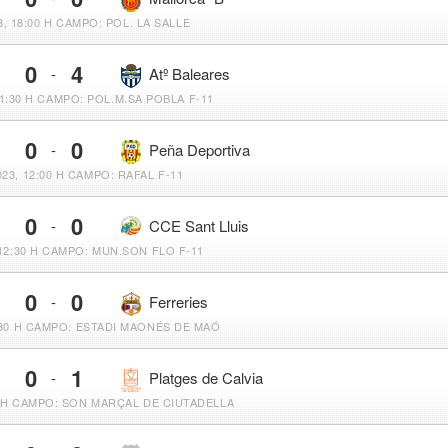
, 18:00 H
CAMPO: POL. LA SALLE
0
4
-
Atº Baleares
1:30 H
CAMPO: POL.M.SA POBLA F-11
0
0
-
Peña Deportiva
23, 12:00 H
CAMPO: RAFAL F-11
0
0
-
CCE Sant Lluis
12:30 H
CAMPO: MUN.SON FLO F-11
0
0
-
Ferreries
30 H
CAMPO: ESTADI MAONÉS DE MAÓ
0
1
-
Platges de Calvia
 H
CAMPO: SON MARÇAL DE CIUTADELLA