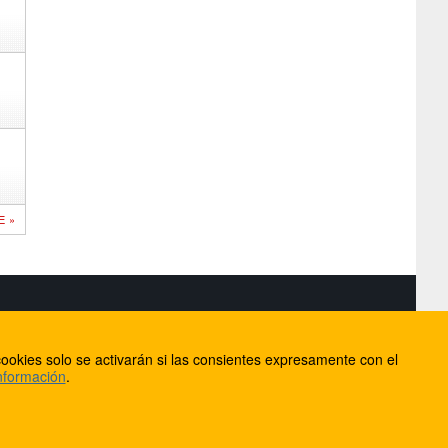
E »
S
ookies solo se activarán si las consientes expresamente con el
lorca
nformación
.
ios