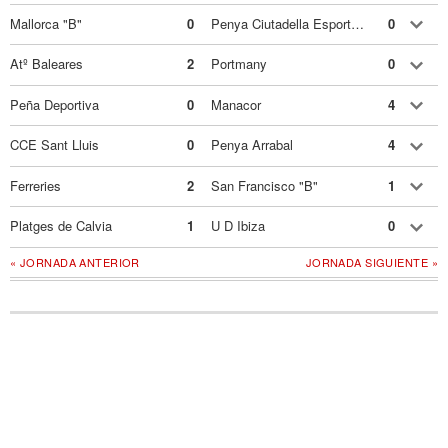
Mallorca "B"
0
Penya Ciutadella Esportiva
0
Atº Baleares
2
Portmany
0
Peña Deportiva
0
Manacor
4
CCE Sant Lluis
0
Penya Arrabal
4
Ferreries
2
San Francisco "B"
1
Platges de Calvia
1
U D Ibiza
0
« JORNADA ANTERIOR
JORNADA SIGUIENTE »