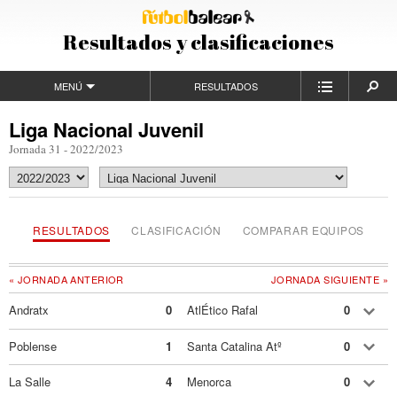
Resultados y clasificaciones
MENÚ
RESULTADOS
Liga Nacional Juvenil
Jornada 31 - 2022/2023
RESULTADOS
CLASIFICACIÓN
COMPARAR EQUIPOS
« JORNADA ANTERIOR
JORNADA SIGUIENTE »
Andratx
0
AtlÉtico Rafal
0
Poblense
1
Santa Catalina Atº
0
La Salle
4
Menorca
0