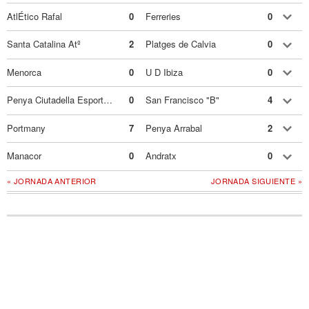
AtlÉtico Rafal
0
Ferreries
0
Santa Catalina Atº
2
Platges de Calvia
0
Menorca
0
U D Ibiza
0
Penya Ciutadella Esportiva
0
San Francisco "B"
4
Portmany
7
Penya Arrabal
2
Manacor
0
Andratx
0
« JORNADA ANTERIOR
JORNADA SIGUIENTE »