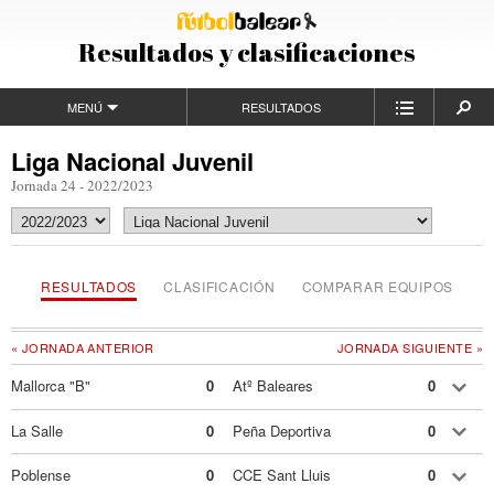
Resultados y clasificaciones
MENÚ
RESULTADOS
Liga Nacional Juvenil
Jornada 24 - 2022/2023
RESULTADOS
CLASIFICACIÓN
COMPARAR EQUIPOS
« JORNADA ANTERIOR
JORNADA SIGUIENTE »
Mallorca "B"
0
Atº Baleares
0
La Salle
0
Peña Deportiva
0
Poblense
0
CCE Sant Lluis
0