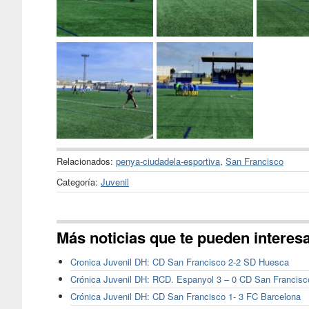
Relacionados:
penya-ciudadela-esportiva
,
San Francisco
Categoría:
Juvenil
Más noticias que te pueden interes
Cronica Juvenil DH: CD San Francisco 2-2 SD Huesca
Crónica Juvenil DH: RCD. Espanyol 3 – 0 CD San Francisc
Crónica Juvenil DH: CD San Francisco 1- 3 FC Barcelona