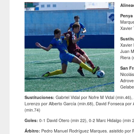
Alinea
Penya 
Marques
Xavier
Sustit
Xavier 
Juan M
Riera (
San Fr
Nicolás
Adrover
Gelaber
Sustituciones:
Gabriel Vidal por Nofre M Vidal (min.46),
Lorenzo por Alberto García (min.68), David Fonseca por 
(min.74)
Goles:
0-1 David Otero (min 22), 0-2 Marc Hidalgo (min 2
Árbitro:
Pedro Manuel Rodríguez Marques. asistido por P