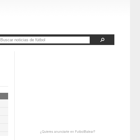
¿Quieres anunciarte en FutbolBalear?