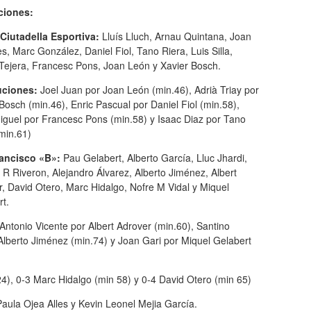
ciones:
Ciutadella Esportiva:
Lluís Lluch, Arnau Quintana, Joan
, Marc González, Daniel Fiol, Tano Riera, Luis Silla,
 Tejera, Francesc Pons, Joan León y Xavier Bosch.
uciones:
Joel Juan por Joan León (min.46), Adrià Triay por
Bosch (min.46), Enric Pascual por Daniel Fiol (min.58),
iguel por Francesc Pons (min.58) y Isaac Diaz por Tano
min.61)
ancisco «B»:
Pau Gelabert, Alberto García, Lluc Jhardi,
 R Riveron, Alejandro Álvarez, Alberto Jiménez, Albert
, David Otero, Marc Hidalgo, Nofre M Vidal y Miquel
t.
 Antonio Vicente por Albert Adrover (min.60), Santino
Alberto Jiménez (min.74) y Joan Gari por Miquel Gelabert
4), 0-3 Marc Hidalgo (min 58) y 0-4 David Otero (min 65)
aula Ojea Alles y Kevin Leonel Mejia García.