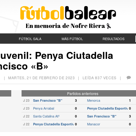
En memoria de Nofre Riera
FÚTBOL SALA
MÁS FÚTBOL
RESULTADOS
uvenil: Penya Ciutadella
ancisco «B»
AR |
MARTES, 21 DE FEBRERO DE 2023
| LEÍDA 837 VECES |
Partidos anteriores
Menorca
J 23
San Francisco "B"
3
1
Penya Arrabal
J 23
0
Penya Ciutadella Esportiva
0
Santa Catalina Atº
J 22
0
San Francisco "B"
3
Manacor
J 22
Penya Ciutadella Esportiva
0
0