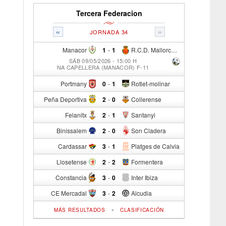
Tercera Federacion
«
»
JORNADA 34
Manacor
1
-
1
R.C.D. Mallorca Sad "B"
SÁB 09/05/2026 - 15:00 H
NA CAPELLERA (MANACOR) F-11
Portmany
0
-
1
Rotlet-molinar
Peña Deportiva
2
-
0
Collerense
Felanitx
2
-
1
Santanyi
Binissalem
2
-
0
Son Cladera
Cardassar
3
-
1
Platges de Calvia
Llosetense
2
-
2
Formentera
Constancia
3
-
0
Inter Ibiza
CE Mercadal
3
-
2
Alcudia
-
MÁS RESULTADOS
CLASIFICACIÓN