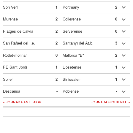
Son VerÍ
1
Portmany
2
Murense
2
Collerense
0
Platges de Calvia
2
Serverense
0
San Rafael del I.e.
2
Santanyi del At.b.
3
Rotlet-molinar
0
Mallorca "B"
2
PE Sant Jordi
1
Llosetense
1
Soller
2
Binissalem
1
Descansa
-
Poblense
-
« JORNADA ANTERIOR
JORNADA SIGUIENTE »