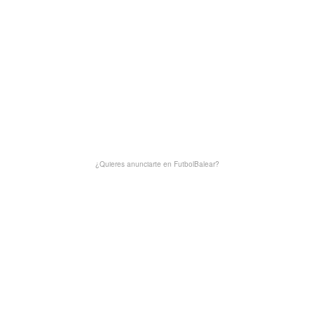
¿Quieres anunciarte en FutbolBalear?