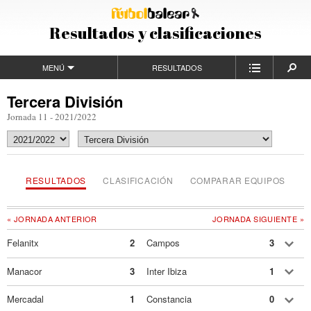
Resultados y clasificaciones
MENÚ
RESULTADOS
Tercera División
Jornada 11 - 2021/2022
RESULTADOS
CLASIFICACIÓN
COMPARAR EQUIPOS
« JORNADA ANTERIOR
JORNADA SIGUIENTE »
Felanitx
2
Campos
3
Manacor
3
Inter Ibiza
1
Mercadal
1
Constancia
0