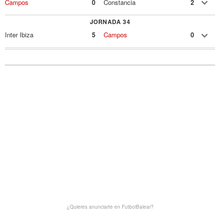
Campos
0
Constancia
2
JORNADA 34
Inter Ibiza
5
Campos
0
¿Quieres anunciarte en FutbolBalear?