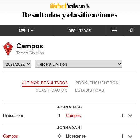
Resultados y clasificaciones
MENÚ
RESULTADOS
Campos
Tercera División
ÚLTIMOS RESULTADOS
PRÓX. ENCUENTROS
CLASIFICACIÓN
ESTADÍSTICAS
JORNADA 42
Binissalem
1
Campos
1
JORNADA 41
Campos
0
Llosetense
1