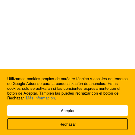
Utilizamos cookies propias de carácter técnico y cookies de terceros
¿Quieres anunciarte en FutbolBalear?
de Google Adsense para la personalización de anuncios. Estas
cookies solo se activarán si las consientes expresamente con el
botón de Aceptar. También las puedes rechazar con el botón de
Rechazar.
Más información
.
© 2009 - 2026 Soluciones Corporativas IP, SL.
Aceptar
Todos los derechos reservados.
Rechazar
Aviso legal
Cookies
Acerca de nosotros
Contacto
Anúnciate en
FútbolBalear