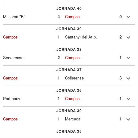
JORNADA 40
Mallorca "B"
4
Campos
0
JORNADA 39
Campos
1
Santanyi del At.b.
2
JORNADA 38
Serverense
2
Campos
1
JORNADA 37
Campos
1
Collerense
3
JORNADA 36
Portmany
1
Campos
1
JORNADA 30
Campos
1
Mercadal
1
JORNADA 35