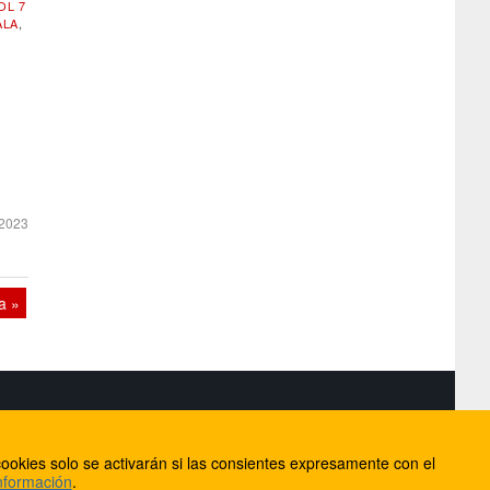
OL 7
ALA
,
2023
a »
S
ookies solo se activarán si las consientes expresamente con el
lorca
nformación
.
ios