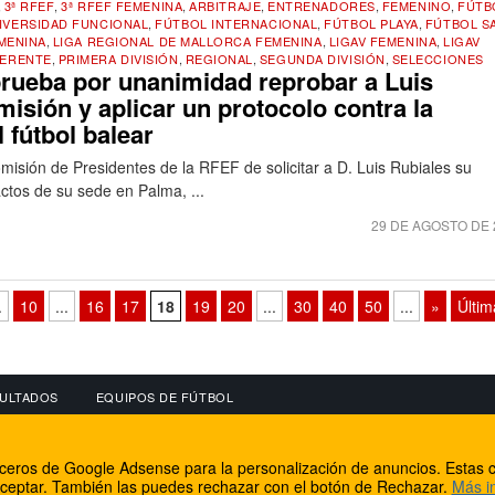
,
3ª RFEF
,
3ª RFEF FEMENINA
,
ARBITRAJE
,
ENTRENADORES
,
FEMENINO
,
FÚTB
IVERSIDAD FUNCIONAL
,
FÚTBOL INTERNACIONAL
,
FÚTBOL PLAYA
,
FÚTBOL S
MENINA
,
LIGA REGIONAL DE MALLORCA FEMENINA
,
LIGAV FEMENINA
,
LIGAV
ERENTE
,
PRIMERA DIVISIÓN
,
REGIONAL
,
SEGUNDA DIVISIÓN
,
SELECCIONES
prueba por unanimidad reprobar a Luis
misión y aplicar un protocolo contra la
l fútbol balear
omisión de Presidentes de la RFEF de solicitar a D. Luis Rubiales su
ctos de su sede en Palma, ...
29 DE AGOSTO DE 
.
10
...
16
17
18
19
20
...
30
40
50
...
»
Últim
ULTADOS
EQUIPOS DE FÚTBOL
OS
CONECTA CON NOSOTROS
OTROS SERVICIO
erceros de Google Adsense para la personalización de anuncios. Estas c
lear
Facebook
Internet Rural Mal
ceptar. También las puedes rechazar con el botón de Rechazar.
Más i
as IP
Twitter
Registro de domin