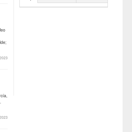
feo
lde;
2023
cía,
.
2023