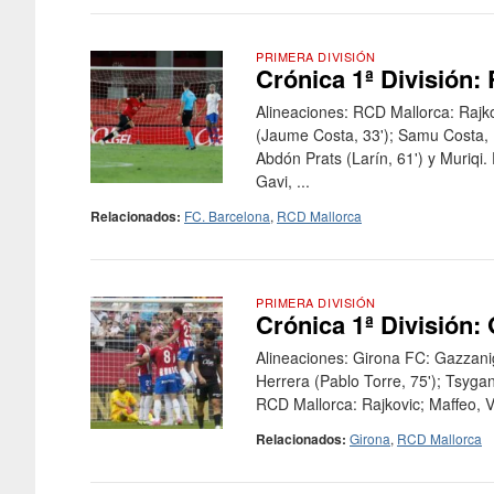
PRIMERA DIVISIÓN
Crónica 1ª División:
Alineaciones: RCD Mallorca: Rajko
(Jaume Costa, 33'); Samu Costa, 
Abdón Prats (Larín, 61') y Muriqi
Gavi, ...
Relacionados:
FC. Barcelona
,
RCD Mallorca
PRIMERA DIVISIÓN
Crónica 1ª División:
Alineaciones: Girona FC: Gazzanig
Herrera (Pablo Torre, 75'); Tsygank
RCD Mallorca: Rajkovic; Maffeo, V
Relacionados:
Girona
,
RCD Mallorca