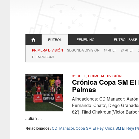
FÚTBOL
FEMENINO
FÚTBOL BASE
PRIMERA DIVISIÓN
SEGUNDA DIVISIÓN
1ª RFEF
2ª RFEF
F. EMPRESAS
3ª RFEF
,
PRIMERA DIVISIÓN
Crónica Copa SM El 
Palmas
Alineaciones: CD Manacor: Aarón 
Fernando ‘Chato’, Diego Granados(
82'), Riad Chakroun(Víctor Barber
Julián ...
Relacionados:
CD. Manacor
,
Copa SM El Rey
,
Copa SM El Rey(1ªe