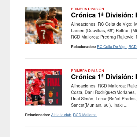
PRIMERA DIVISIÓN
Crónica 1ª División:
Alineaciones: RC Celta de Vigo: Iv
Larsen (Douvikas, 66') Beltrán (M
RCD Mallorca: Predrag Rajkovic; Pa
Relacionados:
RC Celta De Vigo
,
RCD 
PRIMERA DIVISIÓN
Crónica 1ª División:
Alineaciones: RCD Mallorca: Rajko
Costa, Dani Rodríguez(Morlanes, 69
Unai Simón, Lecue(Beñat Prados, 6
Sancet(Muniain, 60'), Iñaki ...
Relacionados:
Athletic club
,
RCD Mallorca