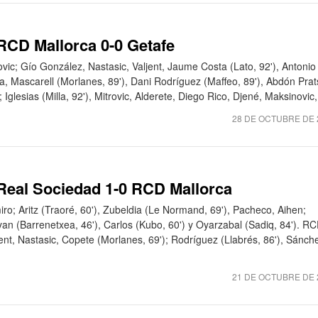
 RCD Mallorca 0-0 Getafe
vic; Gío González, Nastasic, Valjent, Jaume Costa (Lato, 92'), Antonio
, Mascarell (Morlanes, 89'), Dani Rodríguez (Maffeo, 89'), Abdón Prat
; Iglesias (Milla, 92'), Mitrovic, Alderete, Diego Rico, Djené, Maksinovic, 
28 DE OCTUBRE DE 
 Real Sociedad 1-0 RCD Mallorca
ro; Aritz (Traoré, 60'), Zubeldia (Le Normand, 69'), Pacheco, Aihen;
an (Barrenetxea, 46'), Carlos (Kubo, 60') y Oyarzabal (Sadiq, 84'). R
jent, Nastasic, Copete (Morlanes, 69'); Rodríguez (Llabrés, 86'), Sánch
21 DE OCTUBRE DE 