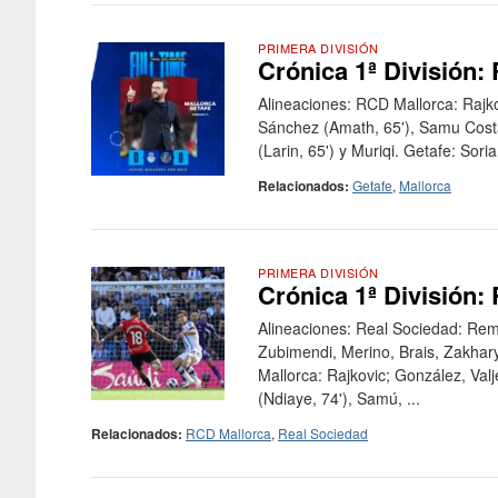
PRIMERA DIVISIÓN
Crónica 1ª División:
Alineaciones: RCD Mallorca: Rajko
Sánchez (Amath, 65'), Samu Costa
(Larin, 65') y Muriqi. Getafe: Soria
Relacionados:
Getafe
,
Mallorca
PRIMERA DIVISIÓN
Crónica 1ª División:
Alineaciones: Real Sociedad: Remi
Zubimendi, Merino, Brais, Zakhary
Mallorca: Rajkovic; González, Val
(Ndiaye, 74'), Samú, ...
Relacionados:
RCD Mallorca
,
Real Sociedad