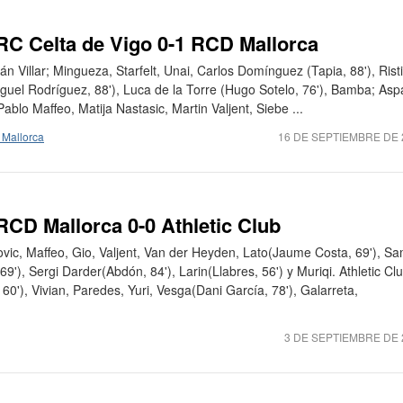
 RC Celta de Vigo 0-1 RCD Mallorca
án Villar; Mingueza, Starfelt, Unai, Carlos Domínguez (Tapia, 88'), Risti
iguel Rodríguez, 88'), Luca de la Torre (Hugo Sotelo, 76'), Bamba; Asp
blo Maffeo, Matija Nastasic, Martin Valjent, Siebe ...
Mallorca
16 DE SEPTIEMBRE DE 
 RCD Mallorca 0-0 Athletic Club
vic, Maffeo, Gio, Valjent, Van der Heyden, Lato(Jaume Costa, 69'), S
'), Sergi Darder(Abdón, 84'), Larin(Llabres, 56') y Muriqi. Athletic Clu
0'), Vivian, Paredes, Yuri, Vesga(Dani García, 78'), Galarreta,
3 DE SEPTIEMBRE DE 