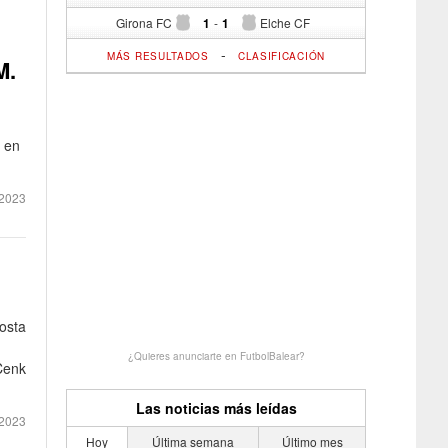
Girona FC
1
-
1
Elche CF
-
MÁS RESULTADOS
CLASIFICACIÓN
M.
e en
2023
osta
¿Quieres anunciarte en FutbolBalear?
 Cenk
Las noticias más leídas
2023
Hoy
Última semana
Último mes