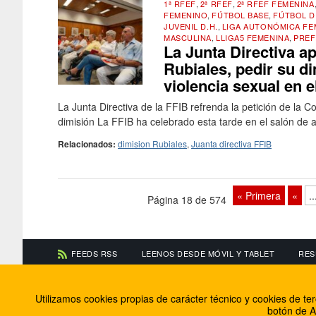
1ª RFEF
,
2ª RFEF
,
2ª RFEF FEMENINA
FEMENINO
,
FÚTBOL BASE
,
FÚTBOL D
JUVENIL D.H.
,
LIGA AUTONÓMICA FE
MASCULINA
,
LLIGA5 FEMENINA
,
PREF
La Junta Directiva a
Rubiales, pedir su di
violencia sexual en e
La Junta Directiva de la FFIB refrenda la petición de la C
dimisión La FFIB ha celebrado esta tarde en el salón de a
Relacionados:
dimision Rubiales
,
Juanta directiva FFIB
« Primera
«
..
Página 18 de 574
FEEDS RSS
LEENOS DESDE MÓVIL Y TABLET
RES
CONTACTA CON NOSOTROS
ACERCA DE NOSOTR
Utilizamos cookies propias de carácter técnico y cookies de t
Información de contacto
El equipo de FútbolBa
botón de A
Anúnciate en FútbolBalear
Soluciones Corporativ