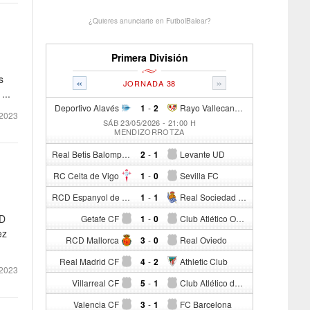
¿Quieres anunciarte en FutbolBalear?
Primera División
s
«
»
JORNADA 38
...
Deportivo Alavés
1
-
2
Rayo Vallecano de Madrid
2023
SÁB 23/05/2026 - 21:00 H
MENDIZORROTZA
Real Betis Balompié
2
-
1
Levante UD
RC Celta de Vigo
1
-
0
Sevilla FC
RCD Espanyol de Barcelona
1
-
1
Real Sociedad de Fútbol
CD
Getafe CF
1
-
0
Club Atlético Osasuna
ez
RCD Mallorca
3
-
0
Real Oviedo
Real Madrid CF
4
-
2
Athletic Club
2023
Villarreal CF
5
-
1
Club Atlético de Madrid
Valencia CF
3
-
1
FC Barcelona