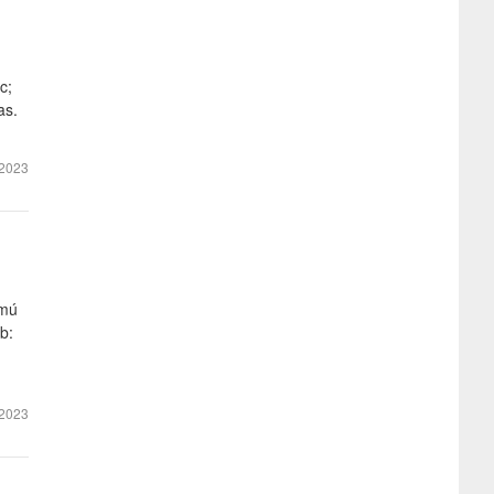
c;
as.
2023
amú
b:
2023