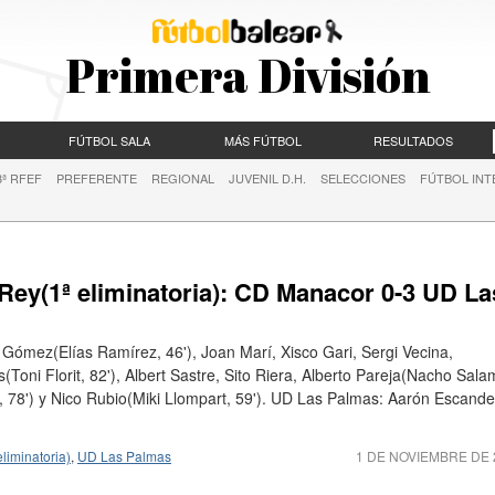
Primera División
FÚTBOL SALA
MÁS FÚTBOL
RESULTADOS
3ª RFEF
PREFERENTE
REGIONAL
JUVENIL D.H.
SELECCIONES
FÚTBOL INT
Rey(1ª eliminatoria): CD Manacor 0-3 UD La
Gómez(Elías Ramírez, 46'), Joan Marí, Xisco Gari, Sergi Vecina,
Toni Florit, 82'), Albert Sastre, Sito Riera, Alberto Pareja(Nacho Sala
, 78') y Nico Rubio(Miki Llompart, 59'). UD Las Palmas: Aarón Escandel
liminatoria)
,
UD Las Palmas
1 DE NOVIEMBRE DE 