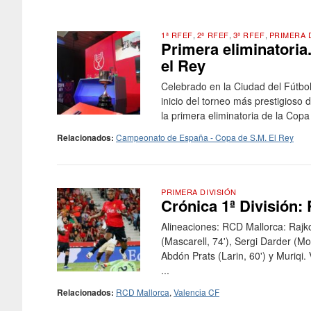
1ª RFEF
,
2ª RFEF
,
3ª RFEF
,
PRIMERA 
Primera eliminatoria
el Rey
Celebrado en la Ciudad del Fútbo
inicio del torneo más prestigioso
la primera eliminatoria de la Copa 
Relacionados:
Campeonato de España - Copa de S.M. El Rey
PRIMERA DIVISIÓN
Crónica 1ª División:
Alineaciones: RCD Mallorca: Rajko
(Mascarell, 74'), Sergi Darder (M
Abdón Prats (Larin, 60') y Muriqi.
...
Relacionados:
RCD Mallorca
,
Valencia CF