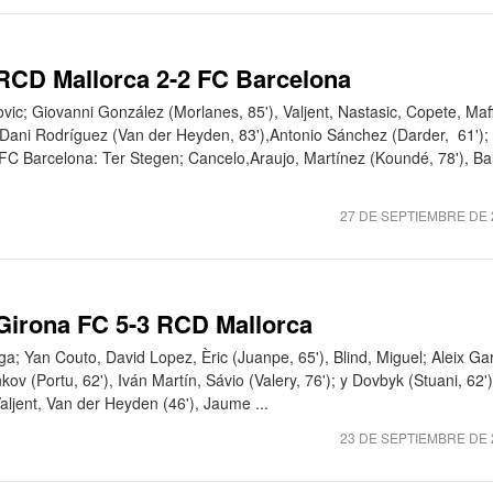
 RCD Mallorca 2-2 FC Barcelona
vic; Giovanni González (Morlanes, 85'), Valjent, Nastasic, Copete, Maf
Dani Rodríguez (Van der Heyden, 83'),Antonio Sánchez (Darder, 61');
. FC Barcelona: Ter Stegen; Cancelo,Araujo, Martínez (Koundé, 78'), Ba
27 DE SEPTIEMBRE DE 
 Girona FC 5-3 RCD Mallorca
a; Yan Couto, David Lopez, Èric (Juanpe, 65'), Blind, Miguel; Aleix Gar
ov (Portu, 62'), Iván Martín, Sávio (Valery, 76'); y Dovbyk (Stuani, 62')
aljent, Van der Heyden (46'), Jaume ...
23 DE SEPTIEMBRE DE 