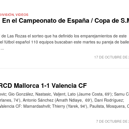
DIVISIÓN
,
VIDEOS
. En el Campeonato de España / Copa de S.
l de Las Rozas el sorteo que ha definido los emparejamientos de este
 del fútbol español 110 equipos buscaban este martes su pareja de bail
...
17 DE OCTUBRE DE 
 RCD Mallorca 1-1 Valencia CF
vic; Gio González, Nastasic, Valjent, Lato (Jaume Costa, 69'); Samu C
orlanes, 74'), Antonio Sánchez (Amath Ndiaye, 69'), Dani Rodríguez;
 Valencia CF: Mamardashvili; Thierry (Yarek, 94'), Paulista, Mosquera,
7 DE OCTUBRE DE 