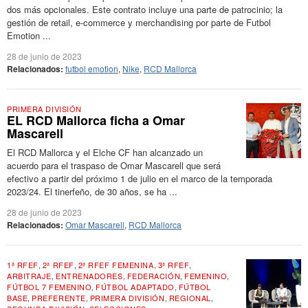
dos más opcionales. Este contrato incluye una parte de patrocinio; la
gestión de retail, e-commerce y merchandising por parte de Futbol
Emotion ...
28 de junio de 2023
Relacionados:
futbol emotion
,
Nike
,
RCD Mallorca
PRIMERA DIVISIÓN
EL RCD Mallorca ficha a Omar
Mascarell
El RCD Mallorca y el Elche CF han alcanzado un
acuerdo para el traspaso de Omar Mascarell que será
efectivo a partir del próximo 1 de julio en el marco de la temporada
2023/24. El tinerfeño, de 30 años, se ha ...
28 de junio de 2023
Relacionados:
Omar Mascarell
,
RCD Mallorca
1ª RFEF
,
2ª RFEF
,
2ª RFEF FEMENINA
,
3ª RFEF
,
ARBITRAJE
,
ENTRENADORES
,
FEDERACIÓN
,
FEMENINO
,
FÚTBOL 7 FEMENINO
,
FÚTBOL ADAPTADO
,
FÚTBOL
BASE
,
PREFERENTE
,
PRIMERA DIVISIÓN
,
REGIONAL
,