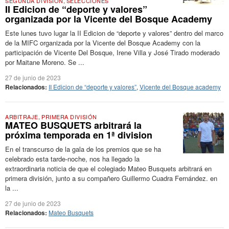
SEGUNDA DIVISIÓN
,
SELECCIONES
II Edicion de “deporte y valores”
organizada por la Vicente del Bosque Academy
Este lunes tuvo lugar la II Edicion de “deporte y valores” dentro del marco
de la MIFC organizada por la Vicente del Bosque Academy con la
participación de Vicente Del Bosque, Irene Villa y José Tirado moderado
por Maitane Moreno. Se ...
27 de junio de 2023
Relacionados:
II Edicion de “deporte y valores”
,
Vicente del Bosque academy
ARBITRAJE
,
PRIMERA DIVISIÓN
MATEO BUSQUETS arbitrará la
próxima temporada en 1ª division
En el transcurso de la gala de los premios que se ha
celebrado esta tarde-noche, nos ha llegado la
extraordinaria noticia de que el colegiado Mateo Busquets arbitrará en
primera división, junto a su compañero Guillermo Cuadra Fernández. en
la ...
27 de junio de 2023
Relacionados:
Mateo Busquets