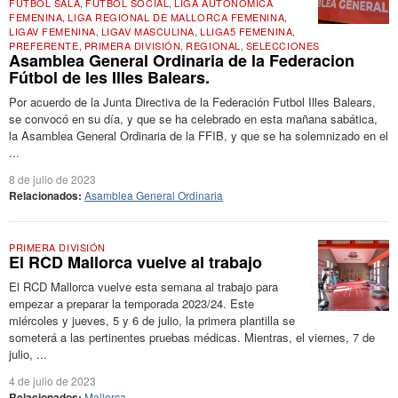
FÚTBOL SALA
,
FÚTBOL SOCIAL
,
LIGA AUTONÓMICA
FEMENINA
,
LIGA REGIONAL DE MALLORCA FEMENINA
,
LIGAV FEMENINA
,
LIGAV MASCULINA
,
LLIGA5 FEMENINA
,
PREFERENTE
,
PRIMERA DIVISIÓN
,
REGIONAL
,
SELECCIONES
Asamblea General Ordinaria de la Federacion
Fútbol de les Illes Balears.
Por acuerdo de la Junta Directiva de la Federación Futbol Illes Balears,
se convocó en su día, y que se ha celebrado en esta mañana sabática,
la Asamblea General Ordinaria de la FFIB, y que se ha solemnizado en el
...
8 de julio de 2023
Relacionados:
Asamblea General Ordinaria
PRIMERA DIVISIÓN
El RCD Mallorca vuelve al trabajo
El RCD Mallorca vuelve esta semana al trabajo para
empezar a preparar la temporada 2023/24. Este
miércoles y jueves, 5 y 6 de julio, la primera plantilla se
someterá a las pertinentes pruebas médicas. Mientras, el viernes, 7 de
julio, ...
4 de julio de 2023
Relacionados:
Mallorca