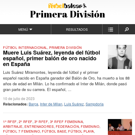
Primera División
MENÚ
RESULTADOS
FÚTBOL INTERNACIONAL
,
PRIMERA DIVISIÓN
Muere Luis Suárez, leyenda del fútbol
español, primer balón de oro nacido
en España
Luis Suárez Miramontes, leyenda del fútbol y el primer
español nacido en España ganador del Balón de Oro, ha muerto a los 88
años de edad en Milán. Lo ha confirmado el Inter de Milán, donde pasó
gran parte de su carrera. El español, ...
10 de julio de 2023
Relacionados:
Barça
,
Inter de Milan
,
Luis Suárez
,
Sampdoria
1ª RFEF
,
2ª RFEF
,
3ª RFEF
,
3ª RFEF FEMENINA
,
ARBITRAJE
,
ENTRENADORES
,
FEDERACIÓN
,
FEMENINO
,
FÚTBOL 7 FEMENINO
,
FÚTBOL BASE
,
FÚTBOL PLAYA
,