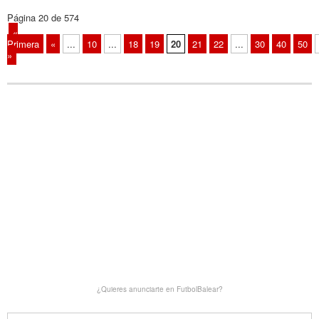
Página 20 de 574
«
Primera
«
...
10
...
18
19
20
21
22
...
30
40
50
»
¿Quieres anunciarte en FutbolBalear?