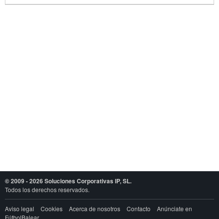
© 2009 - 2026 Soluciones Corporativas IP, SL.
Todos los derechos reservados.
Aviso legal
Cookies
Acerca de nosotros
Contacto
Anúnciate en
FútbolBalear