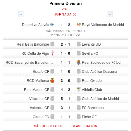
Primera División
«
»
JORNADA 38
Deportivo Alavés
1
-
2
Rayo Vallecano de Madrid
SÁB 23/05/2026 - 21:00 H
MENDIZORROTZA
Real Betis Balompié
2
-
1
Levante UD
RC Celta de Vigo
1
-
0
Sevilla FC
RCD Espanyol de Barcelona
1
-
1
Real Sociedad de Fútbol
Getafe CF
1
-
0
Club Atlético Osasuna
RCD Mallorca
3
-
0
Real Oviedo
Real Madrid CF
4
-
2
Athletic Club
Villarreal CF
5
-
1
Club Atlético de Madrid
Valencia CF
3
-
1
FC Barcelona
Girona FC
1
-
1
Elche CF
-
MÁS RESULTADOS
CLASIFICACIÓN