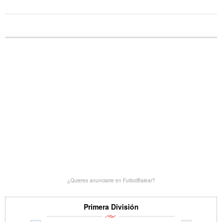
¿Quieres anunciarte en FutbolBalear?
Primera División