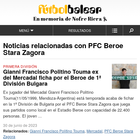
En memoria de Nofre Riera
MENÚ
RESULTADOS
Noticias relacionadas con PFC Beroe
Stara Zagora
PRIMERA DIVISIÓN
Gianni Francisco Politino Touma ex
del Mercadal ficha por el Beroe de 1ª
División Bulgara
Ex jugador del Mercadal Gianni Francisco Politino
Touma(11/05/1999, Mendoza-Argentina) está temporada acaba de fichar
en la 1ª División de Bulgaria por el PFC Beroe Stara Zagora que juega
sus partidos como local en el Estadio Beroe con capacidad de 22.400
personas. El joven ...
30 de junio de 2023
Relacionados:
Gianni Francisco Politino Touma
,
Mercadal
,
PFC Beroe Stara
Zagora