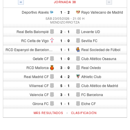
«
»
JORNADA 38
Deportivo Alavés
1
-
2
Rayo Vallecano de Madrid
SÁB 23/05/2026 - 21:00 H
MENDIZORROTZA
Real Betis Balompié
2
-
1
Levante UD
RC Celta de Vigo
1
-
0
Sevilla FC
RCD Espanyol de Barcelona
1
-
1
Real Sociedad de Fútbol
Getafe CF
1
-
0
Club Atlético Osasuna
RCD Mallorca
3
-
0
Real Oviedo
Real Madrid CF
4
-
2
Athletic Club
Villarreal CF
5
-
1
Club Atlético de Madrid
Valencia CF
3
-
1
FC Barcelona
Girona FC
1
-
1
Elche CF
-
MÁS RESULTADOS
CLASIFICACIÓN