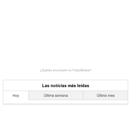
¿Quieres anunciarte en FutbolBalear?
Las noticias más leídas
Hoy
Última semana
Último mes