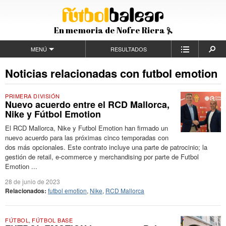
En memoria de Nofre Riera
MENÚ
RESULTADOS
Noticias relacionadas con futbol emotion
PRIMERA DIVISIÓN
Nuevo acuerdo entre el RCD Mallorca,
Nike y Fútbol Emotion
El RCD Mallorca, Nike y Futbol Emotion han firmado un
nuevo acuerdo para las próximas cinco temporadas con
dos más opcionales. Este contrato incluye una parte de patrocinio; la
gestión de retail, e-commerce y merchandising por parte de Futbol
Emotion ...
28 de junio de 2023
Relacionados:
futbol emotion
,
Nike
,
RCD Mallorca
FÚTBOL
,
FÚTBOL BASE