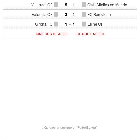
Villarreal CF
5
-
1
Club Atlético de Madrid
Valencia CF
3
-
1
FC Barcelona
Girona FC
1
-
1
Elche CF
-
MÁS RESULTADOS
CLASIFICACIÓN
¿Quieres anunciarte en FutbolBalear?