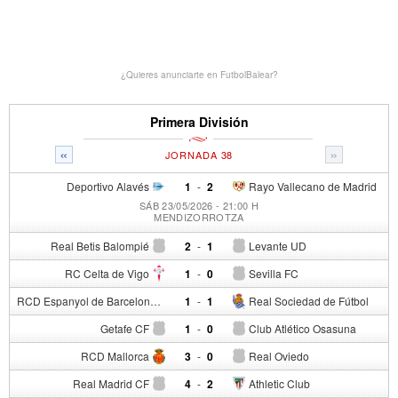
¿Quieres anunciarte en FutbolBalear?
Primera División
«
»
JORNADA 38
Deportivo Alavés
1
-
2
Rayo Vallecano de Madrid
SÁB 23/05/2026 - 21:00 H
MENDIZORROTZA
Real Betis Balompié
2
-
1
Levante UD
RC Celta de Vigo
1
-
0
Sevilla FC
RCD Espanyol de Barcelona
1
-
1
Real Sociedad de Fútbol
Getafe CF
1
-
0
Club Atlético Osasuna
RCD Mallorca
3
-
0
Real Oviedo
Real Madrid CF
4
-
2
Athletic Club