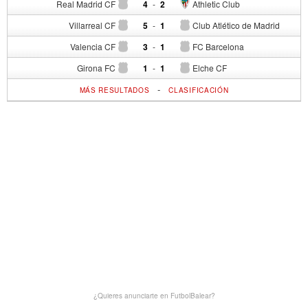
Real Madrid CF
4
-
2
Athletic Club
Villarreal CF
5
-
1
Club Atlético de Madrid
Valencia CF
3
-
1
FC Barcelona
Girona FC
1
-
1
Elche CF
-
MÁS RESULTADOS
CLASIFICACIÓN
¿Quieres anunciarte en FutbolBalear?