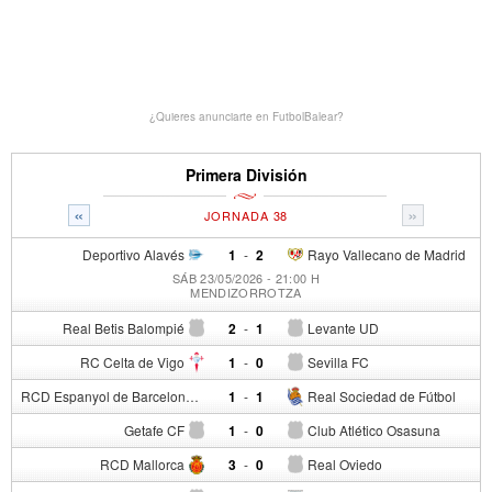
¿Quieres anunciarte en FutbolBalear?
Primera División
«
»
JORNADA 38
Deportivo Alavés
1
-
2
Rayo Vallecano de Madrid
SÁB 23/05/2026 - 21:00 H
MENDIZORROTZA
Real Betis Balompié
2
-
1
Levante UD
RC Celta de Vigo
1
-
0
Sevilla FC
RCD Espanyol de Barcelona
1
-
1
Real Sociedad de Fútbol
Getafe CF
1
-
0
Club Atlético Osasuna
RCD Mallorca
3
-
0
Real Oviedo