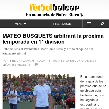
En memoria de Nofre Riera
MENÚ
RESULTADOS
MATEO BUSQUETS arbitrará la próxima
temporada en 1ª division
Enhorabuena al Presidente D.Bartolome Riera, y a todo el equipo del
estamento arbitral
POR BIEL CAPLLONCH ( G.C.V.) |
MARTES, 27 DE JUNIO DE 2023
|
LEÍDA 455 VECES |
En el transcurso
de la gala de los
premios que se ha
celebrado esta
tarde-noche, nos
ha llegado la
extraordinaria
noticia de que el