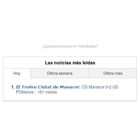
¿Quieres anunciarte en FutbolBalear?
Las noticias más leídas
Hoy
Última semana
Último mes
𝙄𝙄 𝙏𝙧𝙤𝙛𝙚𝙪 𝘾𝙞𝙪𝙩𝙖𝙩 𝙙𝙚 𝙈𝙖𝙣𝙖𝙘𝙤𝙧: CD Manacor 0-2 UD
POblense
- 151 visitas