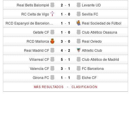
Real Betis Balompié
2
-
1
Levante UD
RC Celta de Vigo
1
-
0
Sevilla FC
RCD Espanyol de Barcelona
1
-
1
Real Sociedad de Fútbol
Getafe CF
1
-
0
Club Atlético Osasuna
RCD Mallorca
3
-
0
Real Oviedo
Real Madrid CF
4
-
2
Athletic Club
Villarreal CF
5
-
1
Club Atlético de Madrid
Valencia CF
3
-
1
FC Barcelona
Girona FC
1
-
1
Elche CF
-
MÁS RESULTADOS
CLASIFICACIÓN