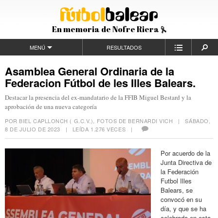
En memoria de Nofre Riera
MENÚ
RESULTADOS
Asamblea General Ordinaria de la
Federacion Fútbol de les Illes Balears.
Destacar la presencia del ex-mandatario de la FFIB Miguel Bestard y la
aprobación de una nueva categoría
POR BIEL CAPLLONCH ( G.C.V.), FOTOS DE BERNARDI VICH |
SÁBADO,
8 DE JULIO DE 2023
| LEÍDA 1.276 VECES |
Por acuerdo de la
Junta Directiva de
la Federación
Futbol Illes
Balears, se
convocó en su
día, y que se ha
celebrado en esta