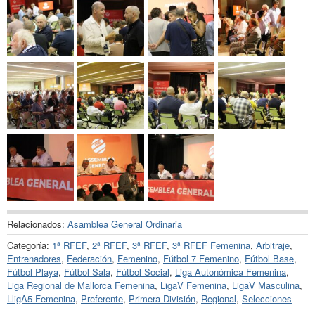
Relacionados:
Asamblea General Ordinaria
Categoría:
1ª RFEF
,
2ª RFEF
,
3ª RFEF
,
3ª RFEF Femenina
,
Arbitraje
,
Entrenadores
,
Federación
,
Femenino
,
Fútbol 7 Femenino
,
Fútbol Base
,
Fútbol Playa
,
Fútbol Sala
,
Fútbol Social
,
Liga Autonómica Femenina
,
Liga Regional de Mallorca Femenina
,
LigaV Femenina
,
LigaV Masculina
,
LligA5 Femenina
,
Preferente
,
Primera División
,
Regional
,
Selecciones