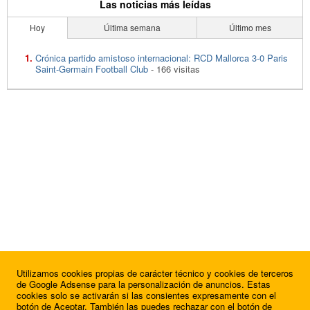
Las noticias más leídas
Hoy
Última semana
Último mes
Crónica partido amistoso internacional: RCD Mallorca 3-0 Paris
Saint-Germain Football Club
- 166 visitas
Utilizamos cookies propias de carácter técnico y cookies de terceros
de Google Adsense para la personalización de anuncios. Estas
cookies solo se activarán si las consientes expresamente con el
botón de Aceptar. También las puedes rechazar con el botón de