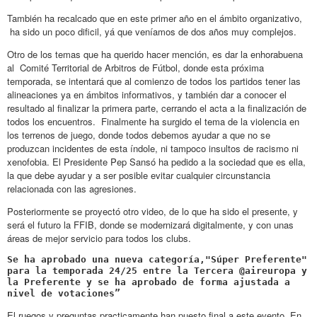
También ha recalcado que en este primer año en el ámbito organizativo,
ha sido un poco dificil, yá que veníamos de dos años muy complejos.
Otro de los temas que ha querido hacer mención, es dar la enhorabuena
al Comité Territorial de Arbitros de Fútbol, donde esta próxima
temporada, se intentará que al comienzo de todos los partidos tener las
alineaciones ya en ámbitos informativos, y también dar a conocer el
resultado al finalizar la primera parte, cerrando el acta a la finalización de
todos los encuentros. Finalmente ha surgido el tema de la violencia en
los terrenos de juego, donde todos debemos ayudar a que no se
produzcan incidentes de esta índole, ni tampoco insultos de racismo ni
xenofobia. El Presidente Pep Sansó ha pedido a la sociedad que es ella,
la que debe ayudar y a ser posible evitar cualquier circunstancia
relacionada con las agresiones.
Posteriormente se proyectó otro video, de lo que ha sido el presente, y
será el futuro la FFIB, donde se modernizará digitalmente, y con unas
áreas de mejor servicio para todos los clubs.
Se ha aprobado una nueva categoría,"Súper Preferente" 
para la temporada 24/25 entre la Tercera @aireuropa y 
la Preferente y se ha aprobado de forma ajustada a 
nivel de votaciones”
El ruegos y preguntas practicamente han puesto final a este evento. En