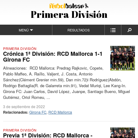
Primera División
MENÚ
RESULTADOS
PRIMERA DIVISIÓN
Crónica 1ª División: RCD Mallorca 1-1
Girona FC
Alineaciones: RCD Mallorca: Predrag Rajkovic, Copete,
Pablo Maffeo, A. Raíllo, Valjent, J. Costa, Antonio
Sánchez(Clément Grenier min.59), Dan min.72)i Rodríguez(Abdón,
Rodrigo Battaglia(R. de Galarreta min.91), Vedat Muriqi, Lee Kang-In.
Girona FC: Juan Carlos, David López, Juanpe, Santiago Bueno, Miguel
Gutiérrez, Oriol Romeu, ...
3 de septiembre de 2022
Relacionados:
Girona FC
,
RCD Mallorca
PRIMERA DIVISIÓN
Previa 1ª División: RCD Mallorca -