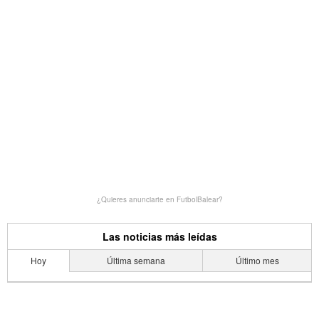
¿Quieres anunciarte en FutbolBalear?
Las noticias más leídas
Hoy
Última semana
Último mes