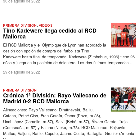
30 de agosto de 2022
PRIMERA DIVISIÓN
,
VIDEOS
Tino Kadewere llega cedido al RCD
Mallorca
El RCD Mallorca y el Olympique de Lyon han acordado la
cesión con opción de compra del futbolista Tino
Kadewere hasta final de temporada. Kadewere (Zimbabue, 1996) tiene 26
años y juega en la posición de delantero. Las dos últimas temporadas ...
29 de agosto de 2022
PRIMERA DIVISIÓN
Crónica 1ª División: Rayo Vallecano de
Madrid 0-2 RCD Mallorca
Alineaciones: Rayo Vallecano: Dimitrievski, Balliu,
Catena, Pathé Ciss, Fran García, Óscar (Pozo, m.86),
Unai López (Camello, m.57), Salvi (Bebé, m.57), Álvaro García, Trejo
(Comseaña, m.57) y Falcao (Nteka, m.78). RCD Mallorca: Rajkovic;
Maffeo, Valjent, Raíllo, Copete, Jaume Costa; Battaglia, Grenier (Antonio