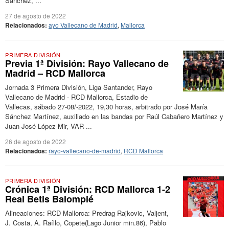
Sánchez, ...
27 de agosto de 2022
Relacionados:
ayo Vallecano de Madrid
,
Mallorca
PRIMERA DIVISIÓN
Previa 1ª División: Rayo Vallecano de
Madrid – RCD Mallorca
Jornada 3 Primera División, Liga Santander, Rayo
Vallecano de Madrid - RCD Mallorca, Estadio de
Vallecas, sábado 27-08/-2022, 19,30 horas, arbitrado por José María
Sánchez Martínez, auxiliado en las bandas por Raúl Cabañero Martínez y
Juan José López Mir, VAR ...
26 de agosto de 2022
Relacionados:
rayo-vallecano-de-madrid
,
RCD Mallorca
PRIMERA DIVISIÓN
Crónica 1ª División: RCD Mallorca 1-2
Real Betis Balompié
Alineaciones: RCD Mallorca: Predrag Rajkovic, Valjent,
J. Costa, A. Raíllo, Copete(Lago Junior min.86), Pablo