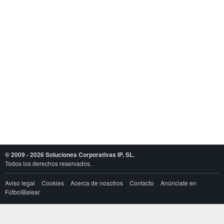
© 2009 - 2026 Soluciones Corporativas IP, SL.
Todos los derechos reservados.
Aviso legal
Cookies
Acerca de nosotros
Contacto
Anúnciate en
FútbolBalear