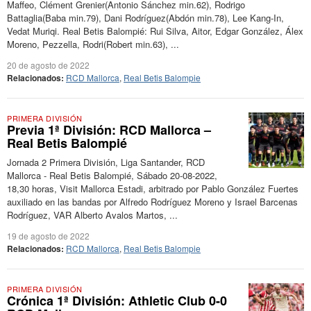
Maffeo, Clément Grenier(Antonio Sánchez min.62), Rodrigo
Battaglia(Baba min.79), Dani Rodríguez(Abdón min.78), Lee Kang-In,
Vedat Muriqi. Real Betis Balompié: Rui Silva, Aitor, Edgar González, Álex
Moreno, Pezzella, Rodri(Robert min.63), ...
20 de agosto de 2022
Relacionados:
RCD Mallorca
,
Real Betis Balompie
PRIMERA DIVISIÓN
Previa 1ª División: RCD Mallorca –
Real Betis Balompié
Jornada 2 Primera División, Liga Santander, RCD
Mallorca - Real Betis Balompié, Sábado 20-08-2022,
18,30 horas, Visit Mallorca Estadi, arbitrado por Pablo González Fuertes
auxiliado en las bandas por Alfredo Rodríguez Moreno y Israel Barcenas
Rodríguez, VAR Alberto Avalos Martos, ...
19 de agosto de 2022
Relacionados:
RCD Mallorca
,
Real Betis Balompie
PRIMERA DIVISIÓN
Crónica 1ª División: Athletic Club 0-0