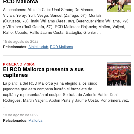
RCD Mallorca
Alineaciones: Athletic Club: Unai Simón; De Marcos,
Vivian, Yeray, Yuri; Vesga, Sancet (Zarraga, 57'), Muniain
(Guruzeta, 70'); Iñaki Williams (Ares, 86'), Berenguer (Nico Williams, 79')
y Villalibre (Raúl García, 57'). RCD Mallorca: Rajkovic; Maffeo, Valjent,
Raillo, Copete, Raillo Jaume Costa; Battaglia, Grenier ...
15 de agosto de 2022
Relacionados:
Athletic club
,
RCD Mallorca
PRIMERA DIVISIÓN
El RCD Mallorca presenta a sus
capitanes
La plantilla del RCD Mallorca ya ha elegido a los cinco
jugadores que esta campaña lucirán el brazalete de
capitán y representarán al equipo. Se trata de Antonio Raíllo, Dani
Rodríguez, Martin Valjent, Abdón Prats y Jaume Costa. Por primera vez,
...
13 de agosto de 2022
Relacionados:
Mallorca