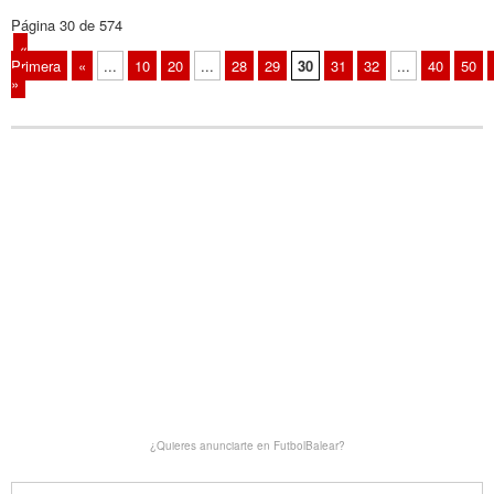
Página 30 de 574
«
Primera
«
...
10
20
...
28
29
30
31
32
...
40
50
»
¿Quieres anunciarte en FutbolBalear?