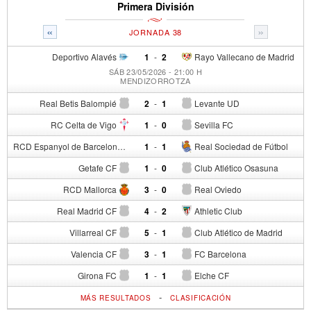
Primera División
«
»
JORNADA 38
Deportivo Alavés
1
-
2
Rayo Vallecano de Madrid
SÁB 23/05/2026 - 21:00 H
MENDIZORROTZA
Real Betis Balompié
2
-
1
Levante UD
RC Celta de Vigo
1
-
0
Sevilla FC
RCD Espanyol de Barcelona
1
-
1
Real Sociedad de Fútbol
Getafe CF
1
-
0
Club Atlético Osasuna
RCD Mallorca
3
-
0
Real Oviedo
Real Madrid CF
4
-
2
Athletic Club
Villarreal CF
5
-
1
Club Atlético de Madrid
Valencia CF
3
-
1
FC Barcelona
Girona FC
1
-
1
Elche CF
-
MÁS RESULTADOS
CLASIFICACIÓN