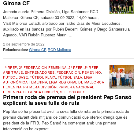
Girona CF
Jornada cuarta Primera División, Liga Santander RCD
Mallorca -Girona CF, sábado 03-09-2022, 14,00 horas,
Visit Mallorca Estadi, arbitrado por Isidro Díaz de Mera Escuderos,
auxiliado en las bandas por Rubén Becerril Gómez y Diego Santaursula
Aguado, VAR Rubén Ruperez Marin, ...
2 de septiembre de 2022
Relacionados:
Girona CF
,
RCD Mallorca
1ª RFEF
,
2ª FEDERACIÓN FEMENINA
,
2ª RFEF
,
3ª RFEF
,
ARBITRAJE
,
ENTRENADORES
,
FEDERACIÓN
,
FEMENINO
,
FÚTBOL BASE
,
FÚTBOL PLAYA
,
FÚTBOL SALA
,
LIGA
AUTONÓMICA FEMENINA
,
LIGA REGIONAL DE MALLORCA
FEMENINA
,
PRIMERA DIVISIÓN
,
PRIMERA NACIONAL
FEMENINA
,
SEGUNDA DIVISIÓN
,
SELECCIONES
Primera roda de premsa del president Pep Sansó
explicant la seva fulla de ruta
Pep Sansó ha presentat avui la seva fulla de ruta en la primera roda de
premsa davant dels mitjans de comunicació que ofereix d'ençà que és
president de la FFIB. Pep Sansó ha començat amb una primera
intervenció on ha exposat ...