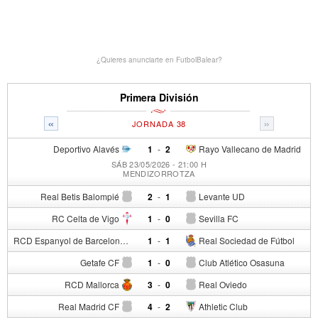
¿Quieres anunciarte en FutbolBalear?
Primera División
«
»
JORNADA 38
Deportivo Alavés
1
-
2
Rayo Vallecano de Madrid
SÁB 23/05/2026 - 21:00 H
MENDIZORROTZA
Real Betis Balompié
2
-
1
Levante UD
RC Celta de Vigo
1
-
0
Sevilla FC
RCD Espanyol de Barcelona
1
-
1
Real Sociedad de Fútbol
Getafe CF
1
-
0
Club Atlético Osasuna
RCD Mallorca
3
-
0
Real Oviedo
Real Madrid CF
4
-
2
Athletic Club