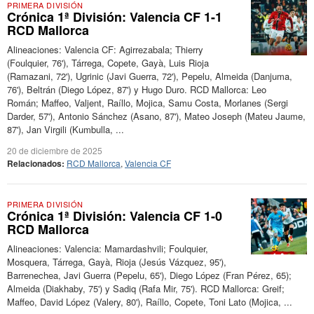
PRIMERA DIVISIÓN
Crónica 1ª División: Valencia CF 1-1
RCD Mallorca
Alineaciones: Valencia CF: Agirrezabala; Thierry
(Foulquier, 76'), Tárrega, Copete, Gayà, Luis Rioja
(Ramazani, 72'), Ugrinic (Javi Guerra, 72'), Pepelu, Almeida (Danjuma,
76'), Beltrán (Diego López, 87') y Hugo Duro. RCD Mallorca: Leo
Román; Maffeo, Valjent, Raíllo, Mojica, Samu Costa, Morlanes (Sergi
Darder, 57'), Antonio Sánchez (Asano, 87'), Mateo Joseph (Mateu Jaume,
87'), Jan Virgili (Kumbulla, ...
20 de diciembre de 2025
Relacionados:
RCD Mallorca
,
Valencia CF
PRIMERA DIVISIÓN
Crónica 1ª División: Valencia CF 1-0
RCD Mallorca
Alineaciones: Valencia: Mamardashvili; Foulquier,
Mosquera, Tárrega, Gayà, Rioja (Jesús Vázquez, 95'),
Barrenechea, Javi Guerra (Pepelu, 65'), Diego López (Fran Pérez, 65);
Almeida (Diakhaby, 75') y Sadiq (Rafa Mir, 75'). RCD Mallorca: Greif;
Maffeo, David López (Valery, 80'), Raíllo, Copete, Toni Lato (Mojica, ...