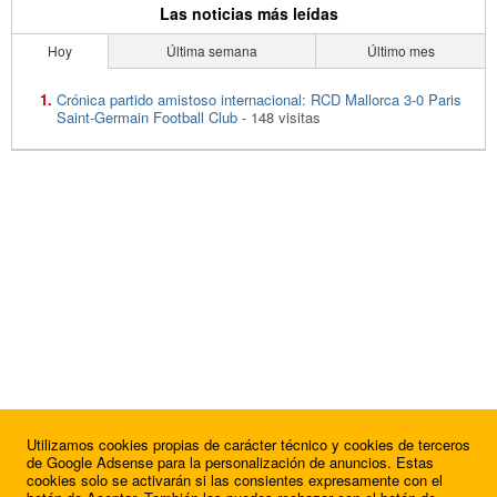
Las noticias más leídas
Hoy
Última semana
Último mes
Crónica partido amistoso internacional: RCD Mallorca 3-0 Paris
Saint-Germain Football Club
- 148 visitas
Utilizamos cookies propias de carácter técnico y cookies de terceros
de Google Adsense para la personalización de anuncios. Estas
cookies solo se activarán si las consientes expresamente con el