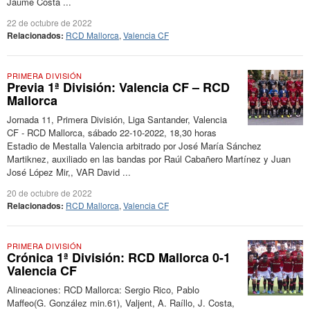
Jaume Costa ...
22 de octubre de 2022
Relacionados:
RCD Mallorca
,
Valencia CF
PRIMERA DIVISIÓN
Previa 1ª División: Valencia CF – RCD
Mallorca
Jornada 11, Primera División, Liga Santander, Valencia
CF - RCD Mallorca, sábado 22-10-2022, 18,30 horas
Estadio de Mestalla Valencia arbitrado por José María Sánchez
Martiknez, auxiliado en las bandas por Raúl Cabañero Martínez y Juan
José López Mir,, VAR David ...
20 de octubre de 2022
Relacionados:
RCD Mallorca
,
Valencia CF
PRIMERA DIVISIÓN
Crónica 1ª División: RCD Mallorca 0-1
Valencia CF
Alineaciones: RCD Mallorca: Sergio Rico, Pablo
Maffeo(G. González min.61), Valjent, A. Raíllo, J. Costa,