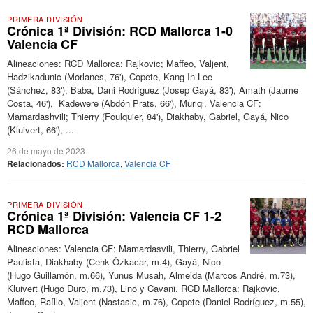
PRIMERA DIVISIÓN
Crónica 1ª División: RCD Mallorca 1-0
Valencia CF
Alineaciones: RCD Mallorca: Rajkovic; Maffeo, Valjent,
Hadzikadunic (Morlanes, 76'), Copete, Kang In Lee
(Sánchez, 83'), Baba, Dani Rodríguez (Josep Gayá, 83'), Amath (Jaume
Costa, 46'), Kadewere (Abdón Prats, 66'), Muriqi. Valencia CF:
Mamardashvili; Thierry (Foulquier, 84'), Diakhaby, Gabriel, Gayá, Nico
(Kluivert, 66'), ...
26 de mayo de 2023
Relacionados:
RCD Mallorca
,
Valencia CF
PRIMERA DIVISIÓN
Crónica 1ª División: Valencia CF 1-2
RCD Mallorca
Alineaciones: Valencia CF: Mamardasvili, Thierry, Gabriel
Paulista, Diakhaby (Cenk Özkacar, m.4), Gayá, Nico
(Hugo Guillamón, m.66), Yunus Musah, Almeida (Marcos André, m.73),
Kluivert (Hugo Duro, m.73), Lino y Cavani. RCD Mallorca: Rajkovic,
Maffeo, Raíllo, Valjent (Nastasic, m.76), Copete (Daniel Rodríguez, m.55),