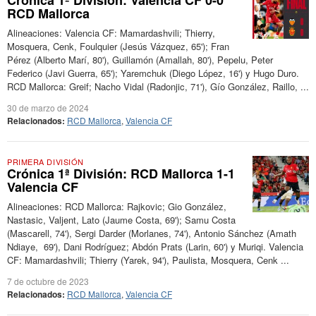
Crónica 1ª División: Valencia CF 0-0
RCD Mallorca
Alineaciones: Valencia CF: Mamardashvili; Thierry,
Mosquera, Cenk, Foulquier (Jesús Vázquez, 65'); Fran
Pérez (Alberto Marí, 80'), Guillamón (Amallah, 80'), Pepelu, Peter
Federico (Javi Guerra, 65'); Yaremchuk (Diego López, 16') y Hugo Duro.
RCD Mallorca: Greif; Nacho Vidal (Radonjic, 71'), Gío González, Raillo, ...
30 de marzo de 2024
Relacionados:
RCD Mallorca
,
Valencia CF
PRIMERA DIVISIÓN
Crónica 1ª División: RCD Mallorca 1-1
Valencia CF
Alineaciones: RCD Mallorca: Rajkovic; Gio González,
Nastasic, Valjent, Lato (Jaume Costa, 69'); Samu Costa
(Mascarell, 74'), Sergi Darder (Morlanes, 74'), Antonio Sánchez (Amath
Ndiaye, 69'), Dani Rodríguez; Abdón Prats (Larin, 60') y Muriqi. Valencia
CF: Mamardashvili; Thierry (Yarek, 94'), Paulista, Mosquera, Cenk ...
7 de octubre de 2023
Relacionados:
RCD Mallorca
,
Valencia CF