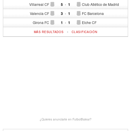
Villarreal CF
5
-
1
Club Atlético de Madrid
Valencia CF
3
-
1
FC Barcelona
Girona FC
1
-
1
Elche CF
-
MÁS RESULTADOS
CLASIFICACIÓN
¿Quieres anunciarte en FutbolBalear?