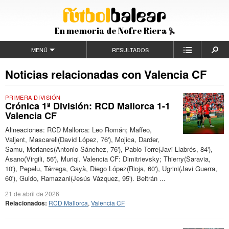
En memoria de Nofre Riera
MENÚ
RESULTADOS
Noticias relacionadas con Valencia CF
PRIMERA DIVISIÓN
Crónica 1ª División: RCD Mallorca 1-1
Valencia CF
Alineaciones: RCD Mallorca: Leo Román; Maffeo,
Valjent, Mascarell(David López, 76'), Mojica, Darder,
Samu, Morlanes(Antonio Sánchez, 76'), Pablo Torre(Javi Llabrés, 84'),
Asano(Virgili, 56'), Muriqi. Valencia CF: Dimitrievsky; Thierry(Saravia,
10'), Pepelu, Tárrega, Gayà, Diego López(Rioja, 60'), Ugrini(Javi Guerra,
60'), Guido, Ramazani(Jesús Vázquez, 95'). Beltrán ...
21 de abril de 2026
Relacionados:
RCD Mallorca
,
Valencia CF