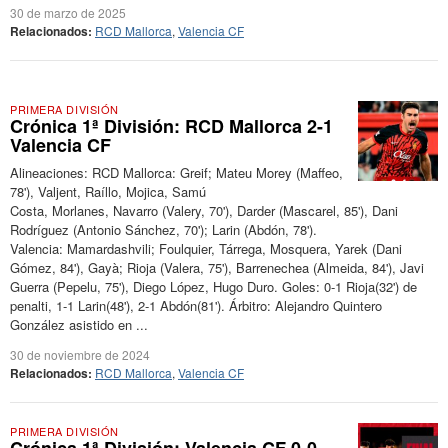
30 de marzo de 2025
Relacionados:
RCD Mallorca
,
Valencia CF
PRIMERA DIVISIÓN
Crónica 1ª División: RCD Mallorca 2-1
Valencia CF
Alineaciones: RCD Mallorca: Greif; Mateu Morey (Maffeo,
78'), Valjent, Raíllo, Mojica, Samú
Costa, Morlanes, Navarro (Valery, 70'), Darder (Mascarel, 85'), Dani
Rodríguez (Antonio Sánchez, 70'); Larin (Abdón, 78').
Valencia: Mamardashvili; Foulquier, Tárrega, Mosquera, Yarek (Dani
Gómez, 84'), Gayà; Rioja (Valera, 75'), Barrenechea (Almeida, 84'), Javi
Guerra (Pepelu, 75'), Diego López, Hugo Duro. Goles: 0-1 Rioja(32') de
penalti, 1-1 Larin(48'), 2-1 Abdón(81'). Árbitro: Alejandro Quintero
González asistido en ...
30 de noviembre de 2024
Relacionados:
RCD Mallorca
,
Valencia CF
PRIMERA DIVISIÓN