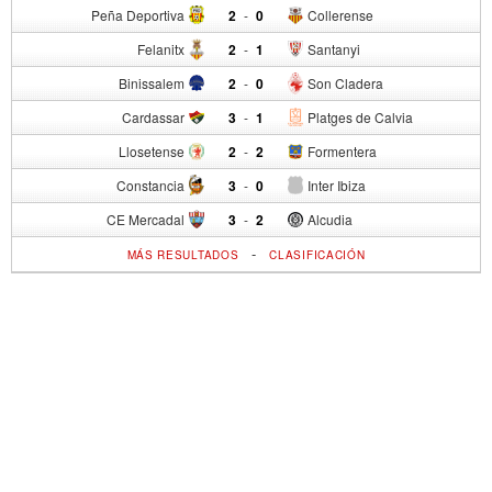
Peña Deportiva
2
-
0
Collerense
Felanitx
2
-
1
Santanyi
Binissalem
2
-
0
Son Cladera
Cardassar
3
-
1
Platges de Calvia
Llosetense
2
-
2
Formentera
Constancia
3
-
0
Inter Ibiza
CE Mercadal
3
-
2
Alcudia
-
MÁS RESULTADOS
CLASIFICACIÓN