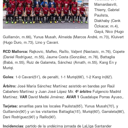
Mamardasvili,
Thierry, Gabriel
Paulista,
Diakhaby (Cenk
Özkacar, m.4),
Gayá, Nico (Hugo
Guillamón, m.66), Yunus Musah, Almeida (Marcos André, m.73), Kluivert
(Hugo Duro, m.73), Lino y Cavani.
RCD Mallorca:
Rajkovic, Maffeo, Raíllo, Valjent (Nastasic, m.76), Copete
(Daniel Rodríguez, m.55), Jaume Costa (González, m.78), Battaglia
(Babá, m.55), Ruiz de Galarreta, Sánchez (Amath, m.55), Kang En y
Muriqi.
Goles
: 1-0 Cavani(51′), de penalti, 1-1 Muriqi(66′), 1-2 Kang in(82′).
Árbitro:
José María Sánchez Martínez asistido en bandas por Raúl
Cabañero Martínez y Juan José López Mir.
4º árbitro
Fulgencio Madrid
Martínez.
VAR
David Medié Jiménez.
AVAR 1
Guadalupe Porras Ayuso,.
Tarjetas:
amarillas para los locales Paulista(65′), Yunus Musah(70′), y
Guillamón(90′) y un los visitantes Battaglia(15′), Muriqi(60′), Garraleta(86′),
Dani Rodríguez(90′) y Raillo(90′).
Incidencias
: partido de la undécima jornada de LaLIga Santander