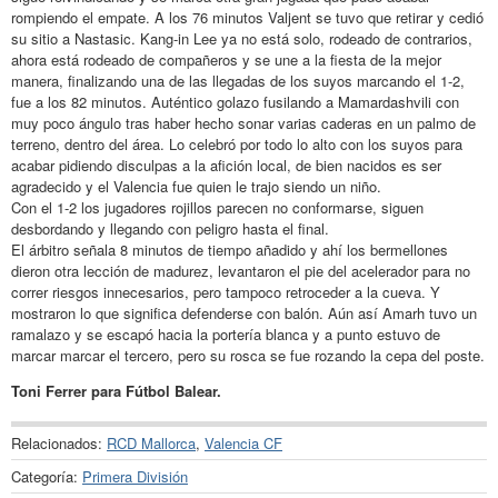
rompiendo el empate. A los 76 minutos Valjent se tuvo que retirar y cedió
su sitio a Nastasic. Kang-in Lee ya no está solo, rodeado de contrarios,
ahora está rodeado de compañeros y se une a la fiesta de la mejor
manera, finalizando una de las llegadas de los suyos marcando el 1-2,
fue a los 82 minutos. Auténtico golazo fusilando a Mamardashvili con
muy poco ángulo tras haber hecho sonar varias caderas en un palmo de
terreno, dentro del área. Lo celebró por todo lo alto con los suyos para
acabar pidiendo disculpas a la afición local, de bien nacidos es ser
agradecido y el Valencia fue quien le trajo siendo un niño.
Con el 1-2 los jugadores rojillos parecen no conformarse, siguen
desbordando y llegando con peligro hasta el final.
El árbitro señala 8 minutos de tiempo añadido y ahí los bermellones
dieron otra lección de madurez, levantaron el pie del acelerador para no
correr riesgos innecesarios, pero tampoco retroceder a la cueva. Y
mostraron lo que significa defenderse con balón. Aún así Amarh tuvo un
ramalazo y se escapó hacia la portería blanca y a punto estuvo de
marcar marcar el tercero, pero su rosca se fue rozando la cepa del poste.
Toni Ferrer para Fútbol Balear.
Relacionados:
RCD Mallorca
,
Valencia CF
Categoría:
Primera División