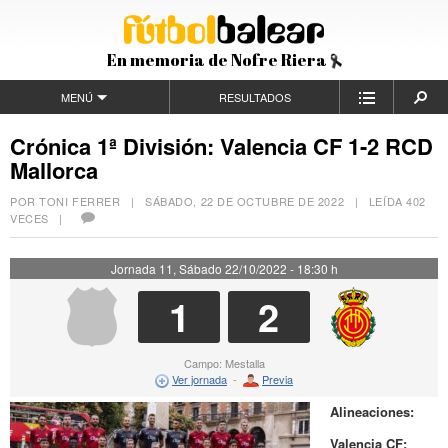
En memoria de Nofre Riera
MENÚ
RESULTADOS
Crónica 1ª División: Valencia CF 1-2 RCD
Mallorca
POR TONI FERRER |
SÁBADO, 22 DE OCTUBRE DE 2022
| LEÍDA 402
VECES |
Jornada 11, Sábado 22/10/2022 - 18:30 h
1
2
Campo: Mestalla
Ver jornada
-
Previa
Alineaciones:
Valencia CF: