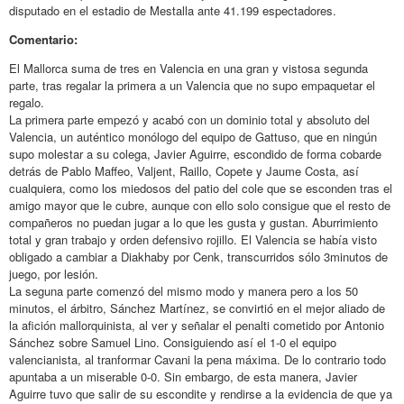
disputado en el estadio de Mestalla ante 41.199 espectadores.
Comentario:
El Mallorca suma de tres en Valencia en una gran y vistosa segunda
parte, tras regalar la primera a un Valencia que no supo empaquetar el
regalo.
La primera parte empezó y acabó con un dominio total y absoluto del
Valencia, un auténtico monólogo del equipo de Gattuso, que en ningún
supo molestar a su colega, Javier Aguirre, escondido de forma cobarde
detrás de Pablo Maffeo, Valjent, Raillo, Copete y Jaume Costa, así
cualquiera, como los miedosos del patio del cole que se esconden tras el
amigo mayor que le cubre, aunque con ello solo consigue que el resto de
compañeros no puedan jugar a lo que les gusta y gustan. Aburrimiento
total y gran trabajo y orden defensivo rojillo. El Valencia se había visto
obligado a cambiar a Diakhaby por Cenk, transcurridos sólo 3minutos de
juego, por lesión.
La seguna parte comenzó del mismo modo y manera pero a los 50
minutos, el árbitro, Sánchez Martínez, se convirtió en el mejor aliado de
la afición mallorquinista, al ver y señalar el penalti cometido por Antonio
Sánchez sobre Samuel Lino. Consiguiendo así el 1-0 el equipo
valencianista, al tranformar Cavani la pena máxima. De lo contrario todo
apuntaba a un miserable 0-0. Sin embargo, de esta manera, Javier
Aguirre tuvo que salir de su escondite y rendirse a la evidencia de que ya