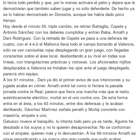
lo tenía todo perdido y que, por lo menos activara el patio y dejara que le
demostraran que también saben jugar y no sólo defenderle. De hecho ya
se lo habían demostrado en Donostia, aunque les había dado poco
tiempo.
Hoy desde el minuto 55, triple cambio, se retiran Battaglia, Copete y
Antonio Sánchez con los deberes cumplidos y entran Baba, Amath y
Dani Rodríguez. Con la retirada de Copete se pasa a una defensa de
cuatro, con el 4-4-2 el Mallorca llena todo el campo borrando al Valencia,
sólo se ven camisetas rojas desplegando un gran juego, con llegadas
constantes sobre el área local, desbordando a su rival en todas sus
líneas, con triangulacines prácticas y vistosas. Los aficionados rojillos
desplazados a Valencia se frotaban los ojos ante el juego desplegado,
parecía otro equipo.
A los 61 minutos , Dani ya dio el primer aviso de sus intenciones y su
jugada acaba en córner. Amath entró tal como lo hiciera la pasada
jornada contra la Real, parece que lleva una marcha más que el resto,
auténticamente eléctrico, mortal en el uno contra uno. De esta forma
entra en el área, a los 63 minutos, entre dos defensas y le acaban
derribando, Sánchez Martínez señala penalti y Muriqi convierte con
maestría, empate a uno.
Gatusso mueve el banquillo, lo intenta todo pero ya es tarde, Aguirre ha
desatado a los suyos y no lo quieren desaprovechar. No se conforman
con el empate, quieren más y lo demuestran. A los 69 minutos Amath se
sigue reivindicando y se marca otra gran jugada que pudo acabar