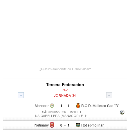
¿Quieres anunciarte en FutbolBalear?
Tercera Federacion
«
»
JORNADA 34
Manacor
1
-
1
R.C.D. Mallorca Sad "B"
SÁB 09/05/2026 - 15:00 H
NA CAPELLERA (MANACOR) F-11
Portmany
0
-
1
Rotlet-molinar