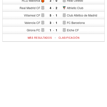
RCD Mallorca
3
-
0
Real Oviedo
Real Madrid CF
4
-
2
Athletic Club
Villarreal CF
5
-
1
Club Atlético de Madrid
Valencia CF
3
-
1
FC Barcelona
Girona FC
1
-
1
Elche CF
-
MÁS RESULTADOS
CLASIFICACIÓN