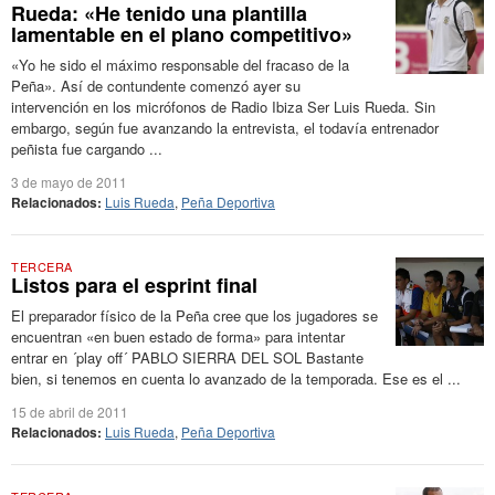
Rueda: «He tenido una plantilla
lamentable en el plano competitivo»
«Yo he sido el máximo responsable del fracaso de la
Peña». Así de contundente comenzó ayer su
intervención en los micrófonos de Radio Ibiza Ser Luis Rueda. Sin
embargo, según fue avanzando la entrevista, el todavía entrenador
peñista fue cargando ...
3 de mayo de 2011
Relacionados:
Luis Rueda
,
Peña Deportiva
TERCERA
Listos para el esprint final
El preparador físico de la Peña cree que los jugadores se
encuentran «en buen estado de forma» para intentar
entrar en ´play off´ PABLO SIERRA DEL SOL Bastante
bien, si tenemos en cuenta lo avanzado de la temporada. Ese es el ...
15 de abril de 2011
Relacionados:
Luis Rueda
,
Peña Deportiva