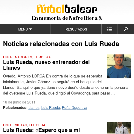
En memoria de Nofre Riera
MENÚ
RESULTADOS
Noticias relacionadas con Luis Rueda
ENTRENADORES
,
TERCERA
Luis Rueda, nuevo entrenador del
Llanes
Oviedo, Antonio LORCA En contra de lo que se esperaba
inicialmente, Javier Gómez no seguirá en el banquillo del
Llanes. Banquillo que ya tiene nuevo dueño desde anoche en la persona
del ovetense Luis Rueda, que dirigió al Covadonga para pasar ...
18 de junio de 2011
Relacionados:
Llanes
,
Luis Rueda
,
Peña Deportiva
ENTREVISTAS
,
TERCERA
Luis Rueda: «Espero que a mi