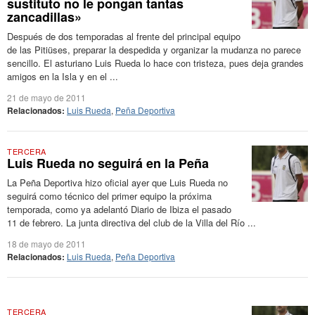
sustituto no le pongan tantas
zancadillas»
Después de dos temporadas al frente del principal equipo
de las Pitiüses, preparar la despedida y organizar la mudanza no parece
sencillo. El asturiano Luis Rueda lo hace con tristeza, pues deja grandes
amigos en la Isla y en el ...
21 de mayo de 2011
Relacionados:
Luis Rueda
,
Peña Deportiva
TERCERA
Luis Rueda no seguirá en la Peña
La Peña Deportiva hizo oficial ayer que Luis Rueda no
seguirá como técnico del primer equipo la próxima
temporada, como ya adelantó Diario de Ibiza el pasado
11 de febrero. La junta directiva del club de la Villa del Río ...
18 de mayo de 2011
Relacionados:
Luis Rueda
,
Peña Deportiva
TERCERA