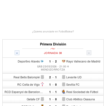
¿Quieres anunciarte en FutbolBalear?
Primera División
«
»
JORNADA 38
Deportivo Alavés
1
-
2
Rayo Vallecano de Madrid
SÁB 23/05/2026 - 21:00 H
MENDIZORROTZA
Real Betis Balompié
2
-
1
Levante UD
RC Celta de Vigo
1
-
0
Sevilla FC
RCD Espanyol de Barcelona
1
-
1
Real Sociedad de Fútbol
Getafe CF
1
-
0
Club Atlético Osasuna