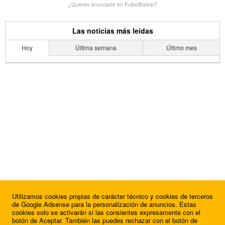
¿Quieres anunciarte en FutbolBalear?
Las noticias más leídas
Hoy
Última semana
Último mes
Utilizamos cookies propias de carácter técnico y cookies de terceros
de Google Adsense para la personalización de anuncios. Estas
cookies solo se activarán si las consientes expresamente con el
botón de Aceptar. También las puedes rechazar con el botón de