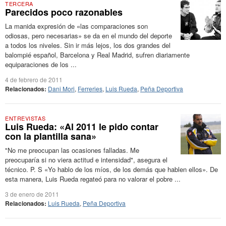
TERCERA
Parecidos poco razonables
La manida expresión de «las comparaciones son
odiosas, pero necesarias» se da en el mundo del deporte
a todos los niveles. Sin ir más lejos, los dos grandes del
balompié español, Barcelona y Real Madrid, sufren diariamente
equiparaciones de los ...
4 de febrero de 2011
Relacionados:
Dani Mori
,
Ferreries
,
Luis Rueda
,
Peña Deportiva
ENTREVISTAS
Luis Rueda: «Al 2011 le pido contar
con la plantilla sana»
"No me preocupan las ocasiones falladas. Me
preocuparía si no viera actitud e intensidad", asegura el
técnico. P. S «Yo hablo de los míos, de los demás que hablen ellos». De
esta manera, Luis Rueda regateó para no valorar el pobre ...
3 de enero de 2011
Relacionados:
Luis Rueda
,
Peña Deportiva