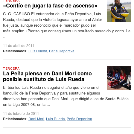
TERCERA
«Confío en jugar la fase de ascenso»
C. G. CASUSO El entrenador de la Peña Deportiva, Luis
Rueda, destacó que la victoria lograda ayer ante el Alaior
fue justa, aunque reconoció que el marcador pudo ser
más amplio: «Pienso que conseguimos un resultado merecido y corto. La
...
11 de abril de 2011
Relacionados:
Luis Rueda
,
Peña Deportiva
TERCERA
La Peña piensa en Dani Mori como
posible sustituto de Luis Rueda
El técnico Luis Rueda no seguirá el año que viene en el
banquillo de la Peña Deportiva y para sustituirle algunos
directivos han pensado que Dani Mori –que dirigió a los de Santa Eulària
en la Liga 2007-08, en la ...
11 de febrero de 2011
Relacionados:
Dani Mori
,
Luis Rueda
,
Peña Deportiva