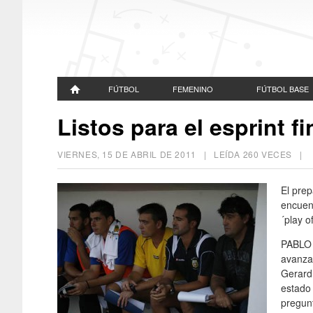
FÚTBOL
FEMENINO
FÚTBOL BASE
Listos para el esprint fi
VIERNES, 15 DE ABRIL DE 2011
| LEÍDA 260 VECES |
El prep
encuen
´play of
PABLO 
avanza
Gerard 
estado 
pregunt