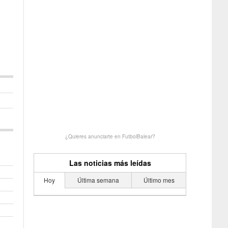
¿Quieres anunciarte en FutbolBalear?
Las noticias más leídas
Hoy
Última semana
Último mes