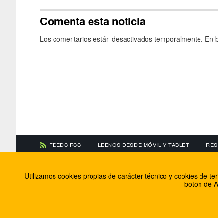
Comenta esta noticia
Los comentarios están desactivados temporalmente. En b
FEEDS RSS
LEENOS DESDE MÓVIL Y TABLET
RES
CONTACTA CON NOSOTROS
ACERCA DE NOSOTR
Utilizamos cookies propias de carácter técnico y cookies de t
Información de contacto
El equipo de FútbolBa
botón de A
Anúnciate en FútbolBalear
Soluciones Corporativ
Colabora con nosotros
Canal ético