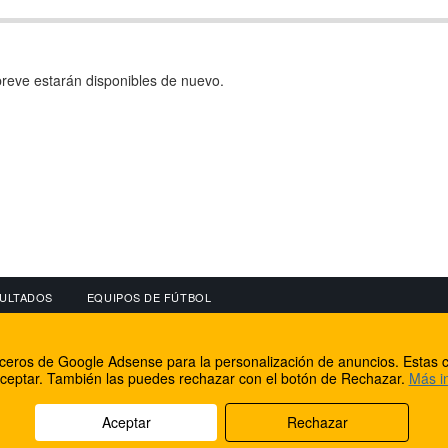
reve estarán disponibles de nuevo.
ULTADOS
EQUIPOS DE FÚTBOL
OS
CONECTA CON NOSOTROS
OTROS SERVICIO
erceros de Google Adsense para la personalización de anuncios. Estas c
lear
Facebook
Internet Rural Mal
ceptar. También las puedes rechazar con el botón de Rechazar.
Más i
as IP
Twitter
Registro de domin
Aceptar
Rechazar