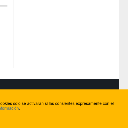
S
ookies solo se activarán si las consientes expresamente con el
lorca
nformación
.
ios