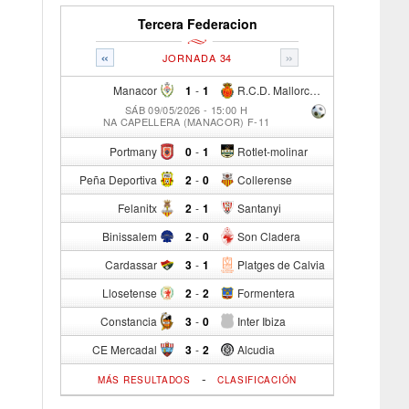
Tercera Federacion
«
»
JORNADA 34
Manacor
1
-
1
R.C.D. Mallorca Sad "B"
SÁB 09/05/2026 - 15:00 H
NA CAPELLERA (MANACOR) F-11
Portmany
0
-
1
Rotlet-molinar
Peña Deportiva
2
-
0
Collerense
Felanitx
2
-
1
Santanyi
Binissalem
2
-
0
Son Cladera
Cardassar
3
-
1
Platges de Calvia
Llosetense
2
-
2
Formentera
Constancia
3
-
0
Inter Ibiza
CE Mercadal
3
-
2
Alcudia
-
MÁS RESULTADOS
CLASIFICACIÓN