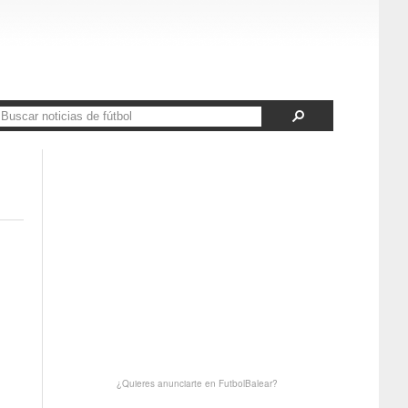
¿Quieres anunciarte en FutbolBalear?