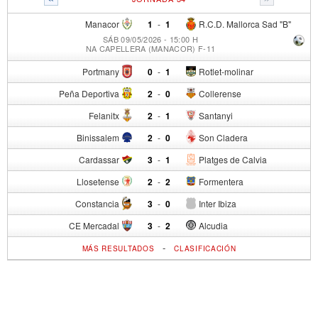
Manacor
1
-
1
R.C.D. Mallorca Sad "B"
SÁB 09/05/2026 - 15:00 H
NA CAPELLERA (MANACOR) F-11
Portmany
0
-
1
Rotlet-molinar
Peña Deportiva
2
-
0
Collerense
Felanitx
2
-
1
Santanyi
Binissalem
2
-
0
Son Cladera
Cardassar
3
-
1
Platges de Calvia
Llosetense
2
-
2
Formentera
Constancia
3
-
0
Inter Ibiza
CE Mercadal
3
-
2
Alcudia
-
MÁS RESULTADOS
CLASIFICACIÓN