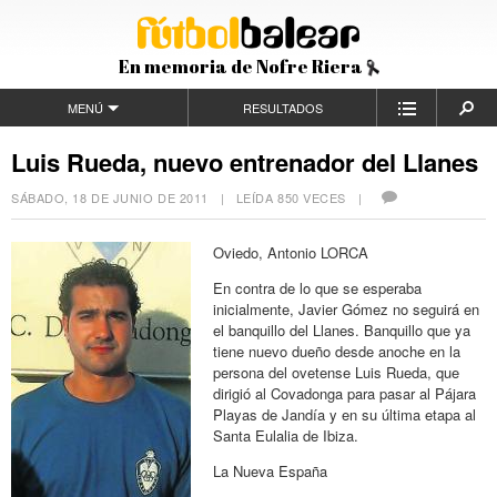
En memoria de Nofre Riera
MENÚ
RESULTADOS
Luis Rueda, nuevo entrenador del Llanes
SÁBADO, 18 DE JUNIO DE 2011
| LEÍDA 850 VECES |
Oviedo, Antonio LORCA
En contra de lo que se esperaba
inicialmente, Javier Gómez no seguirá en
el banquillo del Llanes. Banquillo que ya
tiene nuevo dueño desde anoche en la
persona del ovetense Luis Rueda, que
dirigió al Covadonga para pasar al Pájara
Playas de Jandía y en su última etapa al
Santa Eulalia de Ibiza.
La Nueva España