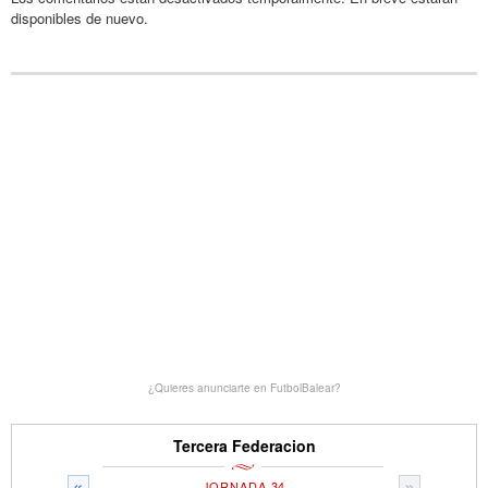
disponibles de nuevo.
¿Quieres anunciarte en FutbolBalear?
Tercera Federacion
«
»
JORNADA 34