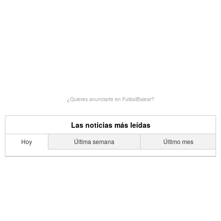
¿Quieres anunciarte en FutbolBalear?
Las noticias más leídas
Hoy
Última semana
Último mes