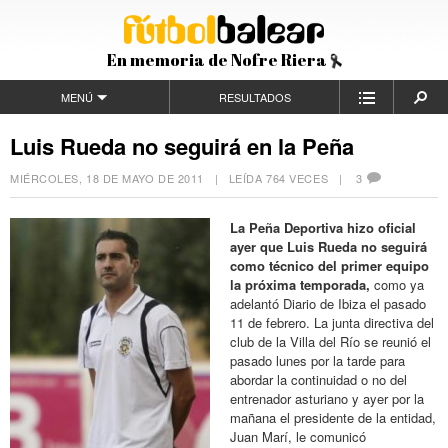
En memoria de Nofre Riera
MENÚ
RESULTADOS
Luis Rueda no seguirá en la Peña
MIÉRCOLES, 18 DE MAYO DE 2011
| LEÍDA 764 VECES |
3
La Peña Deportiva hizo oficial
ayer que Luis Rueda no seguirá
como técnico del primer equipo
la próxima temporada,
como ya
adelantó Diario de Ibiza el pasado
11 de febrero. La junta directiva del
club de la Villa del Río se reunió el
pasado lunes por la tarde para
abordar la continuidad o no del
entrenador asturiano y ayer por la
mañana el presidente de la entidad,
Juan Marí, le comunicó