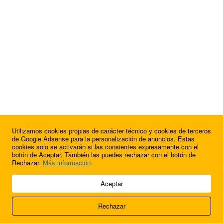
Utilizamos cookies propias de carácter técnico y cookies de terceros
de Google Adsense para la personalización de anuncios. Estas
cookies solo se activarán si las consientes expresamente con el
botón de Aceptar. También las puedes rechazar con el botón de
Rechazar.
Más información
.
© 2009 - 2026 Soluciones Corporativas IP, SL.
Aceptar
Todos los derechos reservados.
Rechazar
Aviso legal
Cookies
Acerca de nosotros
Contacto
Anúnciate en
FútbolBalear