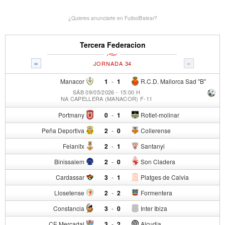
¿Quieres anunciarte en FutbolBalear?
Tercera Federacion
«
»
JORNADA 34
Manacor
1
-
1
R.C.D. Mallorca Sad "B"
SÁB 09/05/2026 - 15:00 H
NA CAPELLERA (MANACOR) F-11
Portmany
0
-
1
Rotlet-molinar
Peña Deportiva
2
-
0
Collerense
Felanitx
2
-
1
Santanyi
Binissalem
2
-
0
Son Cladera
Cardassar
3
-
1
Platges de Calvia
Llosetense
2
-
2
Formentera
Constancia
3
-
0
Inter Ibiza
CE Mercadal
3
-
2
Alcudia