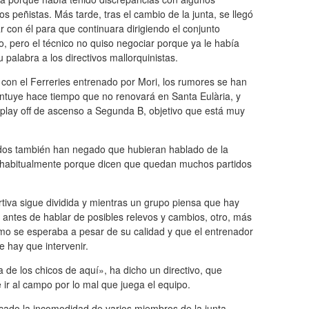
vos peñistas. Más tarde, tras el cambio de la junta, se llegó
r con él para que continuara dirigiendo el conjunto
o, pero el técnico no quiso negociar porque ya le había
 palabra a los directivos mallorquinistas.
con el Ferreries entrenado por Mori, los rumores se han
intuye hace tiempo que no renovará en Santa Eulària, y
l play off de ascenso a Segunda B, objetivo que está muy
ados también han negado que hubieran hablado de la
n habitualmente porque dicen que quedan muchos partidos
rtiva sigue dividida y mientras un grupo piensa que hay
antes de hablar de posibles relevos y cambios, otro, más
omo se esperaba a pesar de su calidad y que el entrenador
e hay que intervenir.
de los chicos de aquí», ha dicho un directivo, que
ir al campo por lo mal que juega el equipo.
cado la incomodidad de varios miembros de la junta