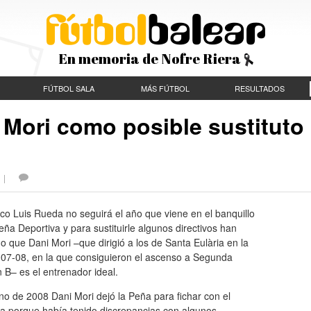
En memoria de Nofre Riera
FÚTBOL SALA
MÁS FÚTBOL
RESULTADOS
 Mori como posible sustituto
S |
ico Luis Rueda no seguirá el año que viene en el banquillo
eña Deportiva y para sustituirle algunos directivos han
 que Dani Mori –que dirigió a los de Santa Eulària en la
007-08, en la que consiguieron el ascenso a Segunda
n B– es el entrenador ideal.
no de 2008 Dani Mori dejó la Peña para fichar con el
ca porque había tenido discrepancias con algunos