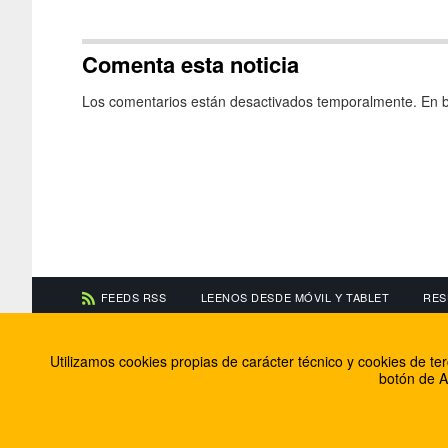
Comenta esta noticia
Los comentarios están desactivados temporalmente. En b
FEEDS RSS
LEENOS DESDE MÓVIL Y TABLET
RES
CONTACTA CON NOSOTROS
ACERCA DE NOSOTR
Utilizamos cookies propias de carácter técnico y cookies de t
Información de contacto
El equipo de FútbolBa
botón de A
Anúnciate en FútbolBalear
Soluciones Corporativ
Colabora con nosotros
Canal ético