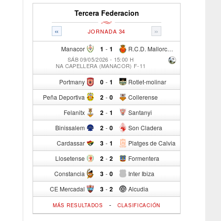
Tercera Federacion
«
»
JORNADA 34
Manacor
1
-
1
R.C.D. Mallorca Sad "B"
SÁB 09/05/2026 - 15:00 H
NA CAPELLERA (MANACOR) F-11
Portmany
0
-
1
Rotlet-molinar
Peña Deportiva
2
-
0
Collerense
Felanitx
2
-
1
Santanyi
Binissalem
2
-
0
Son Cladera
Cardassar
3
-
1
Platges de Calvia
Llosetense
2
-
2
Formentera
Constancia
3
-
0
Inter Ibiza
CE Mercadal
3
-
2
Alcudia
-
MÁS RESULTADOS
CLASIFICACIÓN