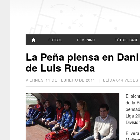
FÚTBOL
FEMENINO
FÚTBOL BASE
La Peña piensa en Dani
de Luis Rueda
VIERNES, 11 DE FEBRERO DE 2011
| LEÍDA 644 VECE
El técn
de la P
pensado
Liga 2
Divisió
El vera
Mallor