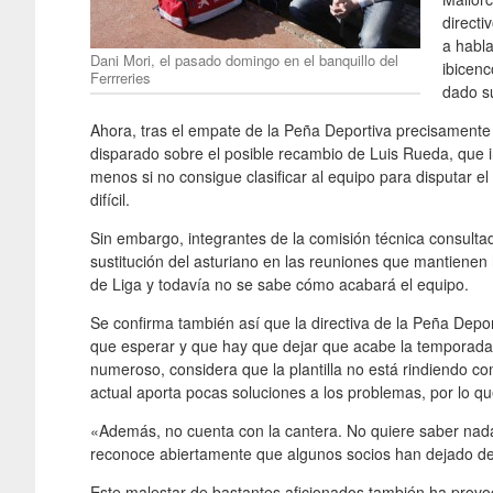
directi
a habla
Dani Mori, el pasado domingo en el banquillo del
ibicenc
Ferrreries
dado su
Ahora, tras el empate de la Peña Deportiva precisamente 
disparado sobre el posible recambio de Luis Rueda, que 
menos si no consigue clasificar al equipo para disputar e
difícil.
Sin embargo, integrantes de la comisión técnica consult
sustitución del asturiano en las reuniones que mantiene
de Liga y todavía no se sabe cómo acabará el equipo.
Se confirma también así que la directiva de la Peña Depo
que esperar y que hay que dejar que acabe la temporada 
numeroso, considera que la plantilla no está rindiendo c
actual aporta pocas soluciones a los problemas, por lo qu
«Además, no cuenta con la cantera. No quiere saber nada 
reconoce abiertamente que algunos socios han dejado de 
Este malestar de bastantes aficionados también ha provo