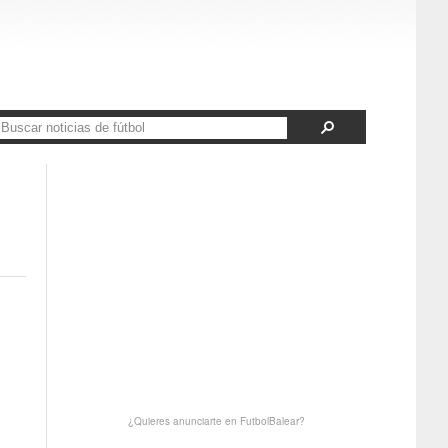
¿Quieres anunciarte en FutbolBalear?