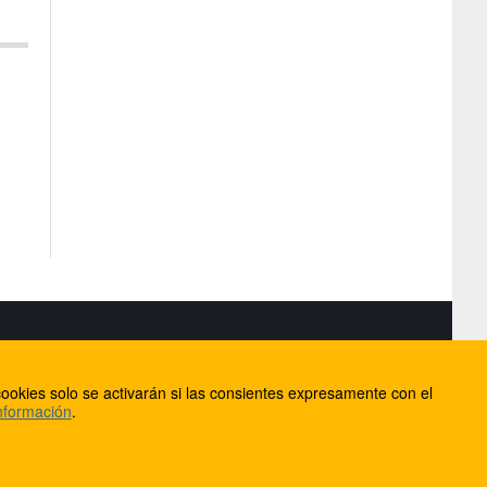
S
ookies solo se activarán si las consientes expresamente con el
lorca
nformación
.
ios