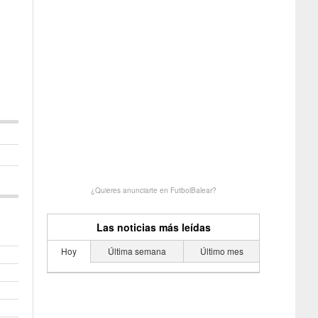
¿Quieres anunciarte en FutbolBalear?
Las noticias más leídas
Hoy
Última semana
Último mes