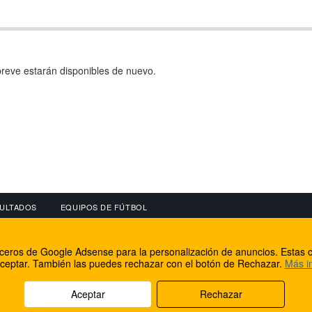
reve estarán disponibles de nuevo.
ULTADOS
EQUIPOS DE FÚTBOL
OS
CONECTA CON NOSOTROS
OTROS SERVICIO
erceros de Google Adsense para la personalización de anuncios. Estas c
lear
Facebook
Internet Rural Mal
ceptar. También las puedes rechazar con el botón de Rechazar.
Más i
as IP
Twitter
Registro de domin
Aceptar
Rechazar