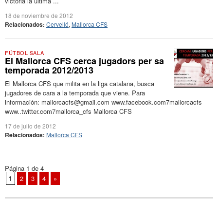
victoria la última ...
18 de noviembre de 2012
Relacionados:
Cervelló
,
Mallorca CFS
FÚTBOL SALA
El Mallorca CFS cerca jugadors per sa
temporada 2012/2013
El Mallorca CFS que milita en la liga catalana, busca
jugadores de cara a la temporada que viene. Para
información: mallorcacfs@gmail.com www.facebook.com7mallorcacfs
www..twitter.com7mallorca_cfs Mallorca CFS
17 de julio de 2012
Relacionados:
Mallorca CFS
Página 1 de 4
1
2
3
4
»