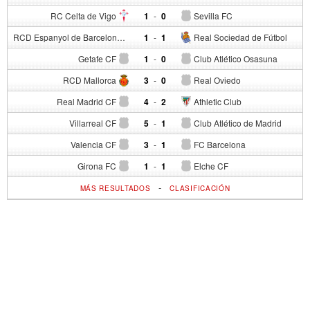
RC Celta de Vigo
1
-
0
Sevilla FC
RCD Espanyol de Barcelona
1
-
1
Real Sociedad de Fútbol
Getafe CF
1
-
0
Club Atlético Osasuna
RCD Mallorca
3
-
0
Real Oviedo
Real Madrid CF
4
-
2
Athletic Club
Villarreal CF
5
-
1
Club Atlético de Madrid
Valencia CF
3
-
1
FC Barcelona
Girona FC
1
-
1
Elche CF
-
MÁS RESULTADOS
CLASIFICACIÓN