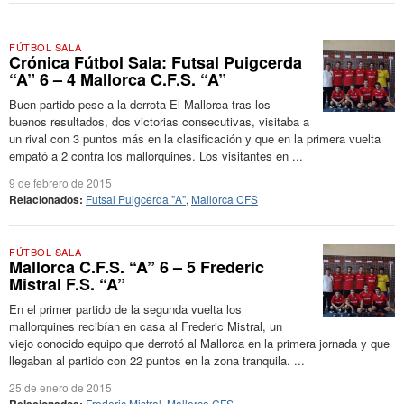
FÚTBOL SALA
Crónica Fútbol Sala: Futsal Puigcerda
“A” 6 – 4 Mallorca C.F.S. “A”
Buen partido pese a la derrota El Mallorca tras los
buenos resultados, dos victorias consecutivas, visitaba a
un rival con 3 puntos más en la clasificación y que en la primera vuelta
empató a 2 contra los mallorquines. Los visitantes en ...
9 de febrero de 2015
Relacionados:
Futsal Puigcerda "A"
,
Mallorca CFS
FÚTBOL SALA
Mallorca C.F.S. “A” 6 – 5 Frederic
Mistral F.S. “A”
En el primer partido de la segunda vuelta los
mallorquines recibían en casa al Frederic Mistral, un
viejo conocido equipo que derrotó al Mallorca en la primera jornada y que
llegaban al partido con 22 puntos en la zona tranquila. ...
25 de enero de 2015
Frederic Mistral
,
Mallorca CFS