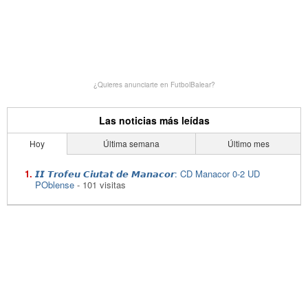
¿Quieres anunciarte en FutbolBalear?
Las noticias más leídas
Hoy
Última semana
Último mes
𝙄𝙄 𝙏𝙧𝙤𝙛𝙚𝙪 𝘾𝙞𝙪𝙩𝙖𝙩 𝙙𝙚 𝙈𝙖𝙣𝙖𝙘𝙤𝙧: CD Manacor 0-2 UD
POblense
- 101 visitas