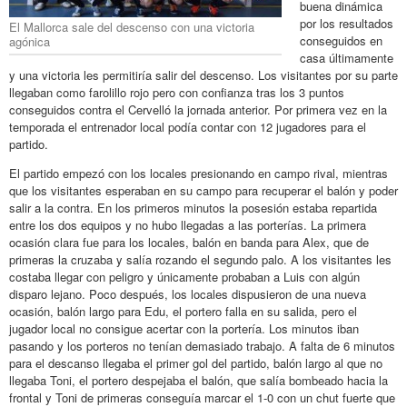
buena dinámica
por los resultados
El Mallorca sale del descenso con una victoria
conseguidos en
agónica
casa últimamente
y una victoria les permitiría salir del descenso. Los visitantes por su parte
llegaban como farolillo rojo pero con confianza tras los 3 puntos
conseguidos contra el Cervelló la jornada anterior. Por primera vez en la
temporada el entrenador local podía contar con 12 jugadores para el
partido.
El partido empezó con los locales presionando en campo rival, mientras
que los visitantes esperaban en su campo para recuperar el balón y poder
salir a la contra. En los primeros minutos la posesión estaba repartida
entre los dos equipos y no hubo llegadas a las porterías. La primera
ocasión clara fue para los locales, balón en banda para Alex, que de
primeras la cruzaba y salía rozando el segundo palo. A los visitantes les
costaba llegar con peligro y únicamente probaban a Luis con algún
disparo lejano. Poco después, los locales dispusieron de una nueva
ocasión, balón largo para Edu, el portero falla en su salida, pero el
jugador local no consigue acertar con la portería. Los minutos iban
pasando y los porteros no tenían demasiado trabajo. A falta de 6 minutos
para el descanso llegaba el primer gol del partido, balón largo al que no
llegaba Toni, el portero despejaba el balón, que salía bombeado hacia la
frontal y Toni de primeras conseguía marcar el 1-0 con un chut fuerte que