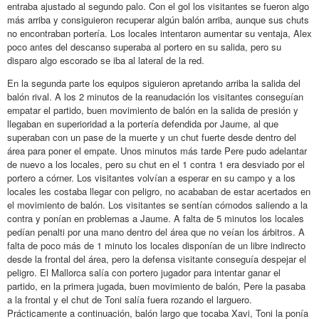
entraba ajustado al segundo palo. Con el gol los visitantes se fueron algo
más arriba y consiguieron recuperar algún balón arriba, aunque sus chuts
no encontraban portería. Los locales intentaron aumentar su ventaja, Alex
poco antes del descanso superaba al portero en su salida, pero su
disparo algo escorado se iba al lateral de la red.
En la segunda parte los equipos siguieron apretando arriba la salida del
balón rival. A los 2 minutos de la reanudación los visitantes conseguían
empatar el partido, buen movimiento de balón en la salida de presión y
llegaban en superioridad a la portería defendida por Jaume, al que
superaban con un pase de la muerte y un chut fuerte desde dentro del
área para poner el empate. Unos minutos más tarde Pere pudo adelantar
de nuevo a los locales, pero su chut en el 1 contra 1 era desviado por el
portero a córner. Los visitantes volvían a esperar en su campo y a los
locales les costaba llegar con peligro, no acababan de estar acertados en
el movimiento de balón. Los visitantes se sentían cómodos saliendo a la
contra y ponían en problemas a Jaume. A falta de 5 minutos los locales
pedían penalti por una mano dentro del área que no veían los árbitros. A
falta de poco más de 1 minuto los locales disponían de un libre indirecto
desde la frontal del área, pero la defensa visitante conseguía despejar el
peligro. El Mallorca salía con portero jugador para intentar ganar el
partido, en la primera jugada, buen movimiento de balón, Pere la pasaba
a la frontal y el chut de Toni salía fuera rozando el larguero.
Prácticamente a continuación, balón largo que tocaba Xavi, Toni la ponía