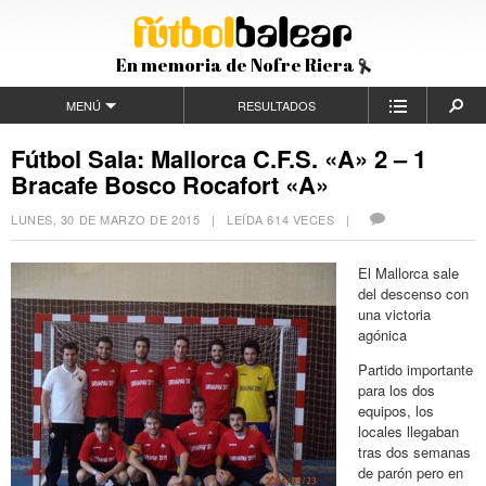
En memoria de Nofre Riera
MENÚ
RESULTADOS
Fútbol Sala: Mallorca C.F.S. «A» 2 – 1
Bracafe Bosco Rocafort «A»
LUNES, 30 DE MARZO DE 2015
| LEÍDA 614 VECES |
El Mallorca sale
del descenso con
una victoria
agónica
Partido importante
para los dos
equipos, los
locales llegaban
tras dos semanas
de parón pero en