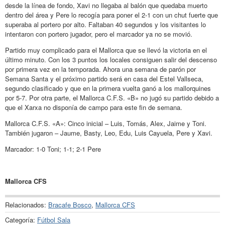
desde la línea de fondo, Xavi no llegaba al balón que quedaba muerto
dentro del área y Pere lo recogía para poner el 2-1 con un chut fuerte que
superaba al portero por alto. Faltaban 40 segundos y los visitantes lo
intentaron con portero jugador, pero el marcador ya no se movió.
Partido muy complicado para el Mallorca que se llevó la victoria en el
último minuto. Con los 3 puntos los locales consiguen salir del descenso
por primera vez en la temporada. Ahora una semana de parón por
Semana Santa y el próximo partido será en casa del Estel Vallseca,
segundo clasificado y que en la primera vuelta ganó a los mallorquines
por 5-7. Por otra parte, el Mallorca C.F.S. «B» no jugó su partido debido a
que el Xarxa no disponía de campo para este fin de semana.
Mallorca C.F.S. «A»: Cinco inicial – Luis, Tomás, Alex, Jaime y Toni.
También jugaron – Jaume, Basty, Leo, Edu, Luis Cayuela, Pere y Xavi.
Marcador: 1-0 Toni; 1-1; 2-1 Pere
Mallorca CFS
Relacionados:
Bracafe Bosco
,
Mallorca CFS
Categoría:
Fútbol Sala