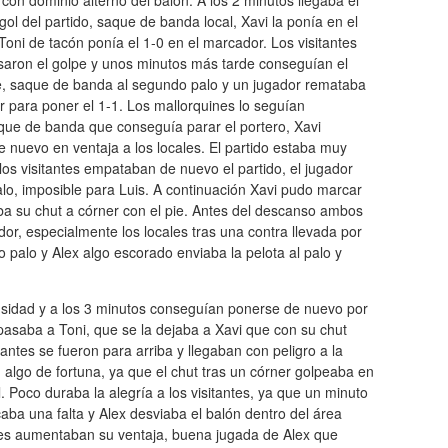
y con dominio alterno del balón. A los 2 minutos llegaba el
gol del partido, saque de banda local, Xavi la ponía en el
Toni de tacón ponía el 1-0 en el marcador. Los visitantes
saron el golpe y unos minutos más tarde conseguían el
, saque de banda al segundo palo y un jugador remataba
r para poner el 1-1. Los mallorquines lo seguían
aque de banda que conseguía parar el portero, Xavi
 nuevo en ventaja a los locales. El partido estaba muy
los visitantes empataban de nuevo el partido, el jugador
lo, imposible para Luis. A continuación Xavi pudo marcar
iaba su chut a córner con el pie. Antes del descanso ambos
or, especialmente los locales tras una contra llevada por
 palo y Alex algo escorado enviaba la pelota al palo y
sidad y a los 3 minutos conseguían ponerse de nuevo por
asaba a Toni, que se la dejaba a Xavi que con su chut
tantes se fueron para arriba y llegaban con peligro a la
 algo de fortuna, ya que el chut tras un córner golpeaba en
. Poco duraba la alegría a los visitantes, ya que un minuto
ba una falta y Alex desviaba el balón dentro del área
les aumentaban su ventaja, buena jugada de Alex que