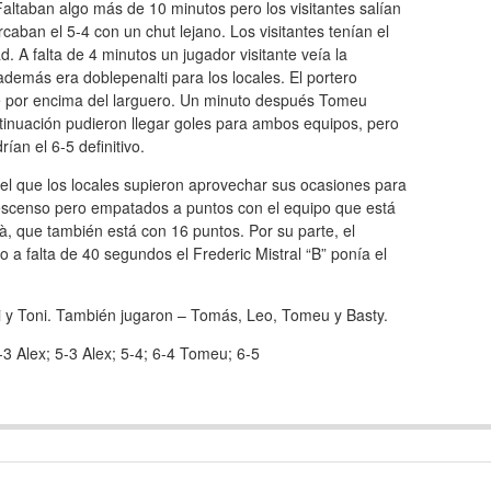
Faltaban algo más de 10 minutos pero los visitantes salían
aban el 5-4 con un chut lejano. Los visitantes tenían el
. A falta de 4 minutos un jugador visitante veía la
emás era doblepenalti para los locales. El portero
ce por encima del larguero. Un minuto después Tomeu
tinuación pudieron llegar goles para ambos equipos, pero
ían el 6-5 definitivo.
 el que los locales supieron aprovechar sus ocasiones para
descenso pero empatados a puntos con el equipo que está
à, que también está con 16 puntos. Por su parte, el
ro a falta de 40 segundos el Frederic Mistral “B” ponía el
vi y Toni. También jugaron – Tomás, Leo, Tomeu y Basty.
3 Alex; 5-3 Alex; 5-4; 6-4 Tomeu; 6-5