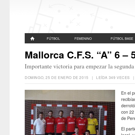
FÚTBOL
FEMENINO
FÚTBOL BASE
Mallorca C.F.S. “A” 6 – 5
Importante victoria para empezar la segunda
DOMINGO, 25 DE ENERO DE 2015
| LEÍDA 349 VECES
En el p
recibía
derrotó
con 22 
de Per
El part