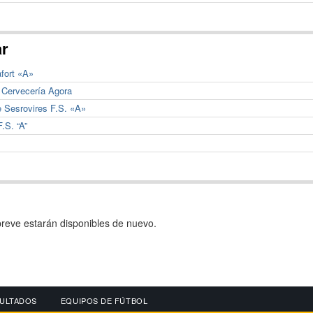
ar
fort «A»
. Cervecería Agora
e Sesrovires F.S. «A»
.S. “A”
reve estarán disponibles de nuevo.
ULTADOS
EQUIPOS DE FÚTBOL