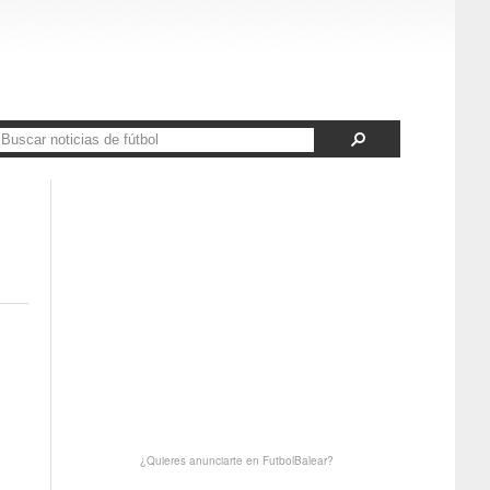
¿Quieres anunciarte en FutbolBalear?