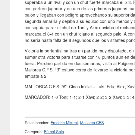
superaba a un rival y con un chut fuerte marcaba el 5-3. 
con portero jugador y en una de las primeras jugadas marc
balón y llegaban con peligro aprovechando su superioridad
segunda amarilla y dejaba a su equipo con uno menos y ad
conseguía parar el chut de Toni y Alex enviaba el recha
marcaba el 6-4 con un chut lejano al segundo palo. A con
no sería hasta falta de 8 segundos que los visitantes pondr
Victoria importantísima tras un partido muy disputado, en
sumar otra victoria para situarse con 16 puntos aún en 
fuera. Próximo partido en dos semanas, visita al Puigcerd
Mallorca C.F.S. “B” estuvo cerca de llevarse la victoria pe
empate a 2.
MALLORCA C.F.S. “A”: Cinco inicial – Luis, Edu, Alex, Xa
MARCADOR: 1-0 Toni; 1-1; 2-1 Xavi; 2-2; 3-2 Xavi; 3-3; 4-
Relacionados:
Frederic Mistral
,
Mallorca CFS
Categoría:
Fútbol Sala