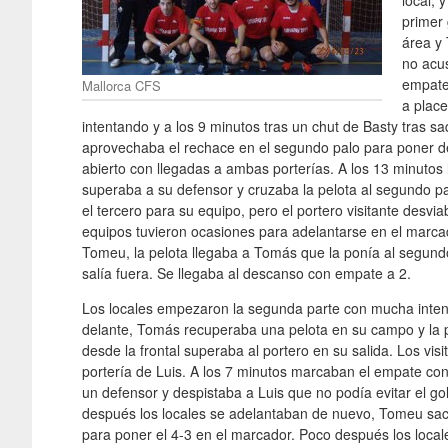
local, 
primer 
área y 
no acu
empate
Mallorca CFS
a place
intentando y a los 9 minutos tras un chut de Basty tras s
aprovechaba el rechace en el segundo palo para poner de
abierto con llegadas a ambas porterías. A los 13 minutos 
superaba a su defensor y cruzaba la pelota al segundo pa
el tercero para su equipo, pero el portero visitante desv
equipos tuvieron ocasiones para adelantarse en el marcad
Tomeu, la pelota llegaba a Tomás que la ponía al segundo
salía fuera. Se llegaba al descanso con empate a 2.
Los locales empezaron la segunda parte con mucha inten
delante, Tomás recuperaba una pelota en su campo y la p
desde la frontal superaba al portero en su salida. Los visi
portería de Luis. A los 7 minutos marcaban el empate con
un defensor y despistaba a Luis que no podía evitar el gol
después los locales se adelantaban de nuevo, Tomeu saca
para poner el 4-3 en el marcador. Poco después los loca