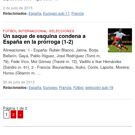
2 de julio de 2015
Relacionados:
España
,
Europeo sub-17
,
Francia
FÚTBOL INTERNACIONAL
,
SELECCIONES
Un saque de esquina condena a
España en la prórroga (1-2)
Alineaciones: 1 - España: Rubén Blanco, Jaime, Borja,
Bellerín, Gayá, Pablo Íñiguez, José Rodríguez (Torró m.
79), Fede Vico, Moi Gómez (Traoré m. 72), Vadillo e Iker Hernández
(Sandro m. 61). 2 - Francia: Beunardeau, Ikoko, Conte, Laporte, Moreira;
Hunou (Gbamin m. ...
30 de julio de 2013
Relacionados:
España
,
Europeo
,
Francia
,
Fútbol
,
selección sub-19
Página 1 de 2
1
2
»