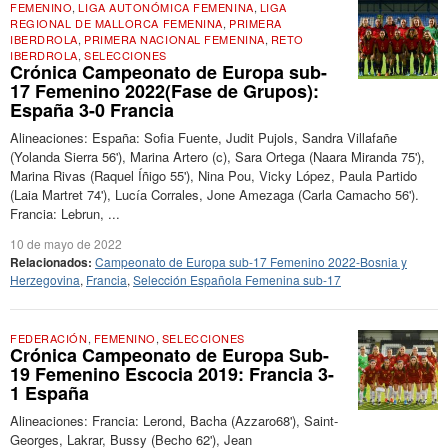
FEMENINO
,
LIGA AUTONÓMICA FEMENINA
,
LIGA
REGIONAL DE MALLORCA FEMENINA
,
PRIMERA
IBERDROLA
,
PRIMERA NACIONAL FEMENINA
,
RETO
IBERDROLA
,
SELECCIONES
Crónica Campeonato de Europa sub-
17 Femenino 2022(Fase de Grupos):
España 3-0 Francia
Alineaciones: España: Sofia Fuente, Judit Pujols, Sandra Villafañe
(Yolanda Sierra 56'), Marina Artero (c), Sara Ortega (Naara Miranda 75'),
Marina Rivas (Raquel Íñigo 55'), Nina Pou, Vicky López, Paula Partido
(Laia Martret 74'), Lucía Corrales, Jone Amezaga (Carla Camacho 56').
Francia: Lebrun, ...
10 de mayo de 2022
Relacionados:
Campeonato de Europa sub-17 Femenino 2022-Bosnia y
Herzegovina
,
Francia
,
Selección Española Femenina sub-17
FEDERACIÓN
,
FEMENINO
,
SELECCIONES
Crónica Campeonato de Europa Sub-
19 Femenino Escocia 2019: Francia 3-
1 España
Alineaciones: Francia: Lerond, Bacha (Azzaro68'), Saint-
Georges, Lakrar, Bussy (Becho 62'), Jean