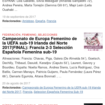
ESPAÑA: Lola Gallardo, Silvia Meseguer (Amanda Sampedro 72'),
Andrea Pereira, Marta Torrejón (Gemma Gili 61'), Mapi León (Leila
Ouahabi ...
19 de septiembre de 2017
Relacionados:
Amistoso
,
España
,
Francia
FEDERACIÓN
,
FEMENINO
,
SELECCIONES
Campeonato de Europa Femenino de
la UEFA sub-19 Irlanda del Norte
2017(FINAL): Francia 2-3 Selección
Española Femenina sub-19
Alineaciones: Francia: Chavas, Piga, Galera (De Almeida 54´), Goetsch,
Dechilly, Thibaud, Daouidi, Karadjov (Caputo 53´), Laurent, Gavory y
Bourdieu. España: Noelia Ramos, Andrea Sierra, Lucía Rodríguez, Ona
Batlle, Carmen Menayo, Patricia Guijarro, Paula Fernández (Laura Pérez
66´), Damaris Egurrola, Aitana Bonmatí , ...
20 de agosto de 2017
Relacionados:
Campeonato de Europa Femenino de la UEFA sub-19 Irlanda
del Norte 2017
,
Francia
,
Seleccion Española Femenina Sub-19