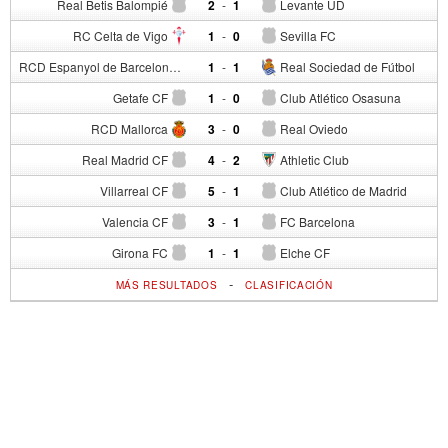
Real Betis Balompié
2
-
1
Levante UD
RC Celta de Vigo
1
-
0
Sevilla FC
RCD Espanyol de Barcelona
1
-
1
Real Sociedad de Fútbol
Getafe CF
1
-
0
Club Atlético Osasuna
RCD Mallorca
3
-
0
Real Oviedo
Real Madrid CF
4
-
2
Athletic Club
Villarreal CF
5
-
1
Club Atlético de Madrid
Valencia CF
3
-
1
FC Barcelona
Girona FC
1
-
1
Elche CF
-
MÁS RESULTADOS
CLASIFICACIÓN