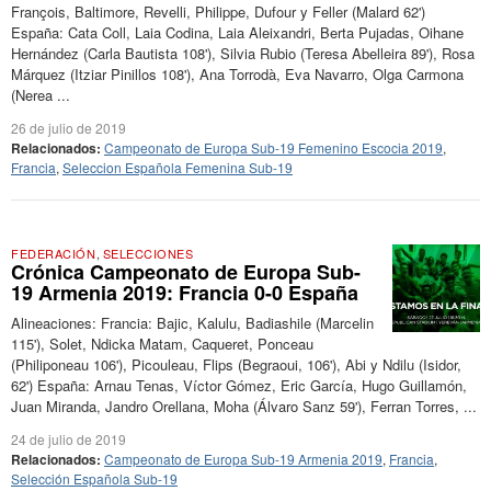
François, Baltimore, Revelli, Philippe, Dufour y Feller (Malard 62')
España: Cata Coll, Laia Codina, Laia Aleixandri, Berta Pujadas, Oihane
Hernández (Carla Bautista 108'), Silvia Rubio (Teresa Abelleira 89'), Rosa
Márquez (Itziar Pinillos 108'), Ana Torrodà, Eva Navarro, Olga Carmona
(Nerea ...
26 de julio de 2019
Relacionados:
Campeonato de Europa Sub-19 Femenino Escocia 2019
,
Francia
,
Seleccion Española Femenina Sub-19
FEDERACIÓN
,
SELECCIONES
Crónica Campeonato de Europa Sub-
19 Armenia 2019: Francia 0-0 España
Alineaciones: Francia: Bajic, Kalulu, Badiashile (Marcelin
115'), Solet, Ndicka Matam, Caqueret, Ponceau
(Philiponeau 106'), Picouleau, Flips (Begraoui, 106'), Abi y Ndilu (Isidor,
62') España: Arnau Tenas, Víctor Gómez, Eric García, Hugo Guillamón,
Juan Miranda, Jandro Orellana, Moha (Álvaro Sanz 59'), Ferran Torres, ...
24 de julio de 2019
Relacionados:
Campeonato de Europa Sub-19 Armenia 2019
,
Francia
,
Selección Española Sub-19