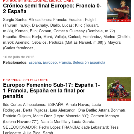
FÚTBOL INTERNACIONAL
,
SELECCIONES
Crónica semi final Europeo: Francia 0-
2 España
Sergio Santos Alineaciones: Francia: Escales; Fulgini
(Thuram, m.90), Diakhaby, Diallo, Lucas; Kilic (Tousart,
m.88), Kemen, Blin; Coman, Cornet y Guirassy (Dembele, m.72).
España: Sivera; Borja, Meré, Vallejo, Caricol; Hernández, Merino (Cheikh,
m.90); Asensio, Ceballos, Pedraza (Matías Nahuel, m.68) y Mayoral
(Carlos fernández, ...
16 de julio de 2015
Relacionados:
España
,
Europeo
,
Francia
,
Selección Española
FEMENINO
,
SELECCIONES
Europeo Femenino Sub-17: España 1-
1 Francia, España en la final por
penaltis
Ilde Cortes Alineaciones: ESPAÑA: Amaia Navas; Lucía
Rodríguez, Berta Pujadas, Laia Aleixandri, Ona Batlle; Aitana Bonmatí,
Patricia Guijarro, Maite Oroz (Leyre Monente 80´); Carmen Menayo
(Lorena Navarro 77´), Natalia Montilla y Lucía García.
SELECCIONADOR: Pedro López FRANCIA: Jade Lebastard; Tess
Laplacette, Julie Piga, Sarah ...