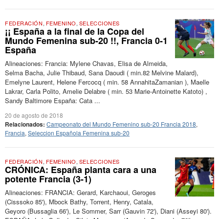
FEDERACIÓN
,
FEMENINO
,
SELECCIONES
¡¡ España a la final de la Copa del
Mundo Femenina sub-20 !!, Francia 0-1
España
Alineaciones: Francia: Mylene Chavas, Elisa de Almeida,
Selma Bacha, Julie Thibaud, Sana Daoudi ( min.82 Melvine Malard),
Emelyne Laurent, Helene Fercocq ( min. 58 AnnahitaZamanian ), Maelle
Lakrar, Carla Polito, Amelie Delabre ( min. 53 Marie-Antoinette Katoto) ,
Sandy Baltimore España: Cata ...
20 de agosto de 2018
Relacionados:
Campeonato del Mundo Femenino sub-20 Francia 2018
,
Francia
,
Seleccion Española Femenina sub-20
FEDERACIÓN
,
FEMENINO
,
SELECCIONES
CRÓNICA: España planta cara a una
potente Francia (3-1)
Alineaciones: FRANCIA: Gerard, Karchaoui, Geroges
(Cisssoko 85'), Mbock Bathy, Torrent, Henry, Catala,
Geyoro (Bussaglia 66'), Le Sommer, Sarr (Gauvin 72'), Diani (Asseyi 80').