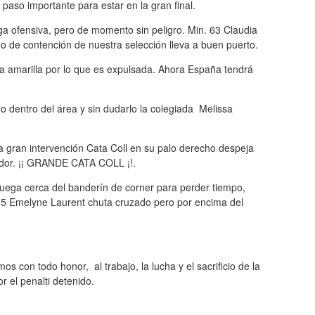
aso importante para estar en la gran final.
a ofensiva, pero de momento sin peligro. Min. 63 Claudia
ego de contención de nuestra selección lleva a buen puerto.
a amarilla por lo que es expulsada. Ahora España tendrá
o dentro del área y sin dudarlo la colegiada Melissa
na gran intervención Cata Coll en su palo derecho despeja
cador. ¡¡ GRANDE CATA COLL ¡!.
juega cerca del banderín de corner para perder tiempo,
 85 Emelyne Laurent chuta cruzado pero por encima del
mos con todo honor, al trabajo, la lucha y el sacrificio de la
 el penalti detenido.