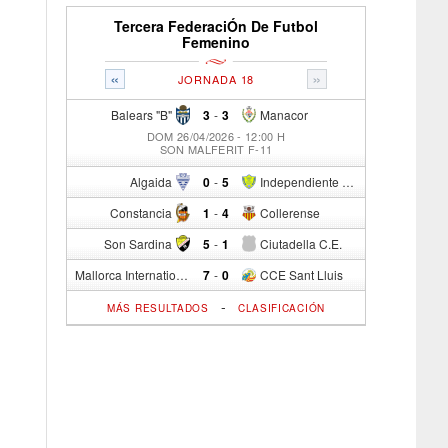
Tercera FederaciÓn De Futbol
Femenino
«
»
JORNADA 18
Balears "B"
3
-
3
Manacor
DOM 26/04/2026 - 12:00 H
SON MALFERIT F-11
Algaida
0
-
5
Independiente C/R
Constancia
1
-
4
Collerense
Son Sardina
5
-
1
Ciutadella C.E.
Mallorca International Football Club del S.p.
7
-
0
CCE Sant Lluis
-
MÁS RESULTADOS
CLASIFICACIÓN