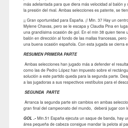
más adelantada para que diera más velocidad al balón y sob
la presión del rival. Ambas selecciones es patente, se ti
¡¡ Gran oportunidad para España. ¡! Min. 37 Hay un centro
Mylene Chavas, pero se le escapa y Claudia Pina en lugar 
una grandísima ocasión de gol. En el min 38 quien tiene
balón en dirección al fondo de las mallas francesas, per
una buena ocasión española. Con esta jugada se cierra e
RESUMEN PRIMERA PARTE
Ambas selecciones han jugado más a defender el resultad
como las de Pedro López han impuesto sobre el rectángul
solución a este partido queda para la segunda parte. De
a las jugadoras a sus respectivos vestíbulos para el desc
SEGUNDA PARTE
Arranca la segunda parte sin cambios en ambas seleccione
gran final del campeonato del mundo, deberá jugar con lo
GOL .-
Min.51 España ejecuta un saque de banda, hay un ce
área pequeña de cabeza consigue mandar la pelota al pal