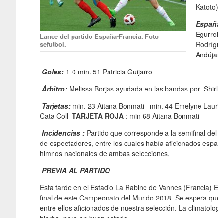
Katoto)
Españ
Egurro
Lance del partido España-Francia. Foto
sefutbol.
Rodríg
Andújar
Goles:
1-0 min. 51 Patricia Guijarro
Á
rbitro:
Melissa Borjas ayudada en las bandas por Shirle
Tarjetas:
min. 23 Aitana Bonmati, min. 44 Emelyne Laure
Cata Coll
TARJETA ROJA
: min 68 Aitana Bonmati
Incidencias :
Partido que corresponde a la semifinal d
de espectadores, entre los cuales había aficionados espa
himnos nacionales de ambas selecciones,
PREVIA AL PARTIDO
Esta tarde en el Estadio La Rabine de Vannes (Francia) E
final de este Campeonato del Mundo 2018. Se espera que e
entre ellos aficionados de nuestra selección. La climatolo