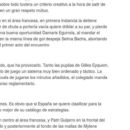
re todo tuviera un criterio creativo a la hora de salir de
enen un gran respeto mútuo.
 en el área francesa, en primera instancia la detiene
de chuta a portería vacía quiere driblar a su par, y pierde
 una buena oportunidad Damaris Egurrola, al mandar el
o en la misma línea de gol despeja Selma Bacha, abortando
l primer acto del encuentro
o, que ha provocarlo. Tanto las pupilas de Gilles Eyquem,
o de juego un sistema muy bien ordenado y táctico. La
spués de jugarse los minutos añadidos, el colegiado manda
anso reglamentario.
s. Es obvio que si España se quiere clasificar para la
 mejor de su catálogo de estrategias.
ntro al área francesa, y Patri Guijarro en la frontal del
o y posteriormente al fondo de las mallas de Mylene