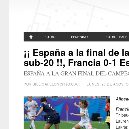
FÚTBOL
FEMENINO
FÚTBOL BASE
¡¡ España a la final de
sub-20 !!, Francia 0-1 
ESPAÑA A LA GRAN FINAL DEL CAMP
POR BIEL CAPLLONCH (G.C.V.) |
LUNES, 20 DE AGOSTO
Alinea
Franci
Thibau
Lauren
Lakrar,