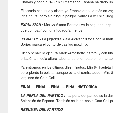
Chavas y pone el
1-0
en el marcador. España ha dado un p
El partido continua y ahora ya Francia empuja más en zag
Pina chuta, pero sin ningún peligro. Vamos a ver si el ju
EXPULSION :
Min.68 Aitana Bonmati ve la segunda tarjet
que combatir con una jugadora menos.
PENALTY .-
La jugadora Alaia Aleixandri toca con la man
Borjas marca el punto de castigo máximo.
Dicho penalti lo ejecuta Marie-Antoinette Katoto, y con u
el balón a media altura, abortando el empate en el mar
Ya entramos en los últimos diez minutos. Min 84 Pauleta 
pero pierde la pelota, aunque evita el contrataque. Min.
larguero de Cata Coll.
FINAL… FINAL… FINAL… FINAL HISTORICA
LA PERLA DEL PARTIDO :
La perla del partido se la da
Selección de España. También se la damos a Cata Coll por
RESUMEN DEL PARTIDO