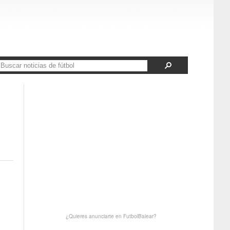
¿Quieres anunciarte en FutbolBalear?