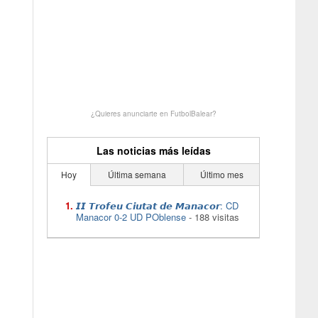
¿Quieres anunciarte en FutbolBalear?
Las noticias más leídas
Hoy
Última semana
Último mes
𝙄𝙄 𝙏𝙧𝙤𝙛𝙚𝙪 𝘾𝙞𝙪𝙩𝙖𝙩 𝙙𝙚 𝙈𝙖𝙣𝙖𝙘𝙤𝙧: CD
Manacor 0-2 UD POblense
- 188 visitas