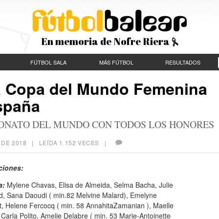
En memoria de Nofre Riera
FÚTBOL SALA
MÁS FÚTBOL
RESULTADOS
 la Copa del Mundo Femenina
España
EONATO DEL MUNDO CON TODOS LOS HONORES
 DE 2018
| LEÍDA 1.152 VECES |
ciones:
a:
Mylene Chavas, Elisa de Almeida, Selma Bacha, Julie
d, Sana Daoudi ( min.82 Melvine Malard), Emelyne
t, Helene Fercocq ( min. 58 AnnahitaZamanian ), Maelle
 Carla Polito, Amelie Delabre ( min. 53 Marie-Antoinette