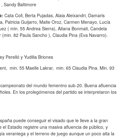
 , Sandy Baltimore
a:
Cata Coll, Berta Pujadas, Alaia Aleixandri, Damaris
la, Patricia Guijarro, Maite Oroz, Carmen Menayo, Lucía
uez ( min. 55 Andrea Sierra), Aitana Bonmati, Candela
 (min. 82 Paula Sancho ), Claudia Pina (Eva Navarro).
y Perelló y Yudilia Briones
nt, min. 55 Maelle Lakrar, min. 65 Claudia Pina. Min. 93
el campeonato del mundo femenino sub-20. Buena afluencia
ñoles. En los prolegómenos del partido se interpretaron los
spaña puede conseguir el visado que le lleve a la gran
l Estadio registre una masiva afluencia de público, y
gía veraniega y el terreno de juego aunque un poco alta la