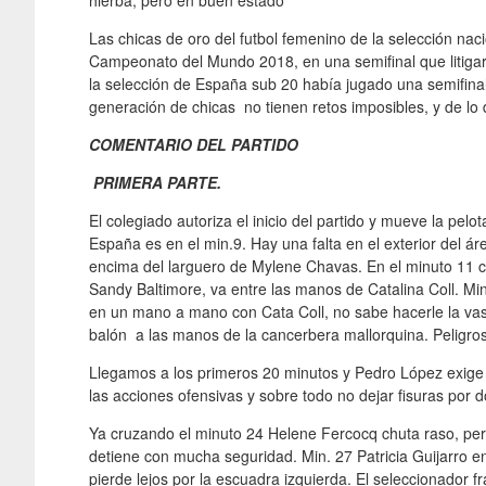
hierba, pero en buen estado
Las chicas de oro del futbol femenino de la selección nac
Campeonato del Mundo 2018, en una semifinal que litigará
la selección de España sub 20 había jugado una semifina
generación de chicas no tienen retos imposibles, y de lo dif
COMENTARIO DEL PARTIDO
PRIMERA PARTE.
El colegiado autoriza el inicio del partido y mueve la pel
España es en el min.9. Hay una falta en el exterior del áre
encima del larguero de Mylene Chavas. En el minuto 11 c
Sandy Baltimore, va entre las manos de Catalina Coll. M
en un mano a mano con Cata Coll, no sabe hacerle la vas
balón a las manos de la cancerbera mallorquina. Peligro
Llegamos a los primeros 20 minutos y Pedro López exige 
las acciones ofensivas y sobre todo no dejar fisuras por d
Ya cruzando el minuto 24 Helene Fercocq chuta raso, pero
detiene con mucha seguridad. Min. 27 Patricia Guijarro e
pierde lejos por la escuadra izquierda. El seleccionador