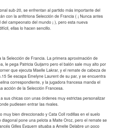
ional sub-20, se enfrentan al partido más importante del
n con la anfitriona Selección de Francia ( ¡ Nunca antes
l del campeonato del mundo ¡ ), pero esta nueva
ícil, ellas lo hacen sencillo.
ota la Selección de Francia. La primera aproximación de
a, le pega Patricia Guijarro pero el balón sale muy alto por
orner que ejecuta Maelle Lakrar, y el remate de cabeza de
in.15 Se escapa Emelyne Laurent de su par, y se encuentra
elina correspondiente, y la jugadora francesa manda el
sa acción de la Selección Francesa.
a sus chicas con unas órdenes muy estrictas personalizar
onde pudiesen entrar las rivales.
 muy bien direccionado y Cata Coll rodillas en el suelo
n diagonal pone una pelota a Maite Oroz, pero el remate se
 francés Gilles Eyquem situaba a Amelie Delabre un poco