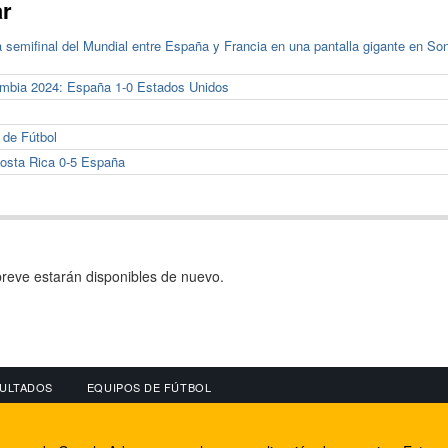
ar
la semifinal del Mundial entre España y Francia en una pantalla gigante en So
ombia 2024: España 1-0 Estados Unidos
 de Fútbol
osta Rica 0-5 España
reve estarán disponibles de nuevo.
ULTADOS
EQUIPOS DE FÚTBOL
OS
CONECTA CON NOSOTROS
OTROS SERVICIO