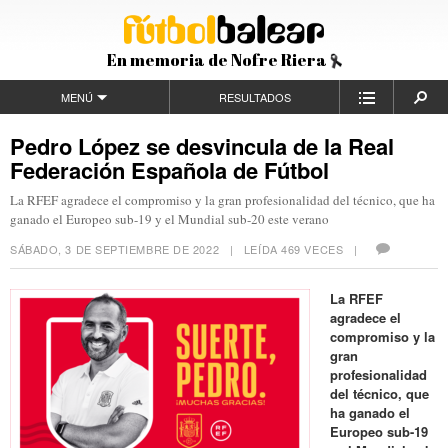
En memoria de Nofre Riera
MENÚ
RESULTADOS
Pedro López se desvincula de la Real
Federación Española de Fútbol
La RFEF agradece el compromiso y la gran profesionalidad del técnico, que ha
ganado el Europeo sub-19 y el Mundial sub-20 este verano
SÁBADO, 3 DE SEPTIEMBRE DE 2022
| LEÍDA 469 VECES |
La RFEF
agradece el
compromiso y la
gran
profesionalidad
del técnico, que
ha ganado el
Europeo sub-19