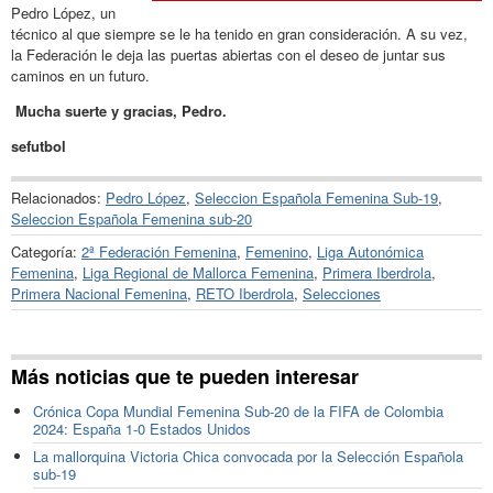
Pedro López, un
técnico al que siempre se le ha tenido en gran consideración. A su vez,
la Federación le deja las puertas abiertas con el deseo de juntar sus
caminos en un futuro.
Mucha suerte y gracias, Pedro.
sefutbol
Relacionados:
Pedro López
,
Seleccion Española Femenina Sub-19
,
Seleccion Española Femenina sub-20
Categoría:
2ª Federación Femenina
,
Femenino
,
Liga Autonómica
Femenina
,
Liga Regional de Mallorca Femenina
,
Primera Iberdrola
,
Primera Nacional Femenina
,
RETO Iberdrola
,
Selecciones
Más noticias que te pueden interesar
Crónica Copa Mundial Femenina Sub-20 de la FIFA de Colombia
2024: España 1-0 Estados Unidos
La mallorquina Victoria Chica convocada por la Selección Española
sub-19