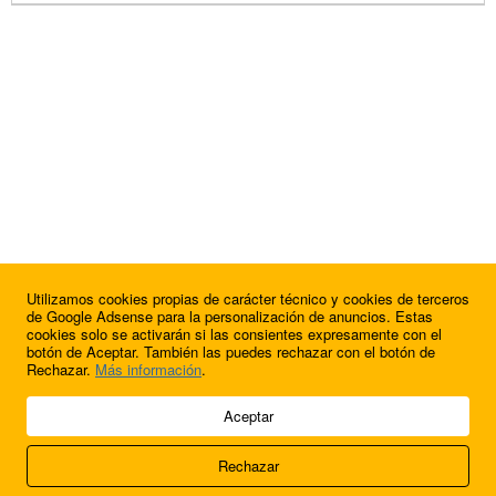
Utilizamos cookies propias de carácter técnico y cookies de terceros
de Google Adsense para la personalización de anuncios. Estas
cookies solo se activarán si las consientes expresamente con el
botón de Aceptar. También las puedes rechazar con el botón de
Rechazar.
Más información
.
© 2009 - 2026 Soluciones Corporativas IP, SL.
Aceptar
Todos los derechos reservados.
Rechazar
Aviso legal
Cookies
Acerca de nosotros
Contacto
Anúnciate en
FútbolBalear