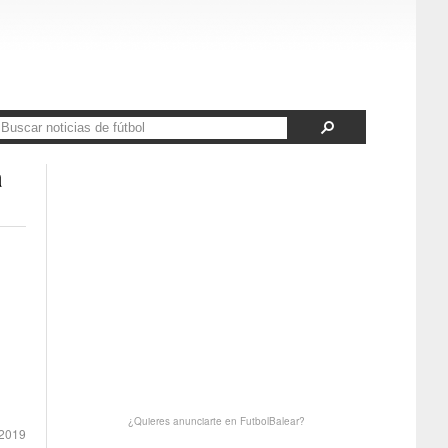
a
¿Quieres anunciarte en FutbolBalear?
 2019