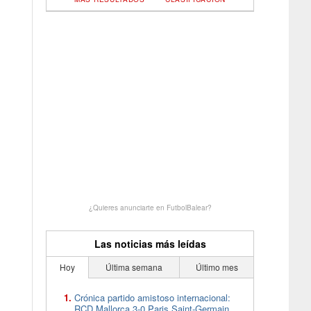
¿Quieres anunciarte en FutbolBalear?
Las noticias más leídas
Hoy
Última semana
Último mes
Crónica partido amistoso internacional:
RCD Mallorca 3-0 Paris Saint-Germain