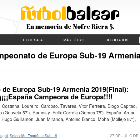
En memoria de Nofre Riera
FÚTBOL SALA
MÁS FÚTBOL
RESULTADOS
ampeonato de Europa Sub-19 Armeni
de Europa Sub-19 Armenia 2019(Final):
 ¡¡¡¡España Campeona de Europa!!!!
, Costinha, Loureiro, Cardoso, Tavares, Vitor Ferreira, Diogo Capitao,
rio (Gouveia 57'), Ramos y Felix Correia (Gomes 75'). España: Arnau
, Hugo Guillamón, Juan Miranda, Antonio Blanco, Moha (Mollejo 87'),
tugal
,
Selección Española Sub-19
27 DE JULIO DE