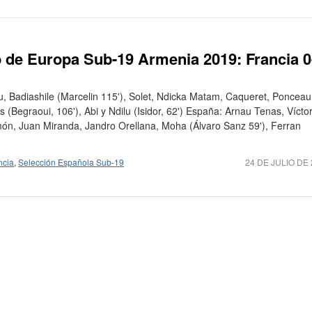
de Europa Sub-19 Armenia 2019: Francia 0
ulu, Badiashile (Marcelin 115'), Solet, Ndicka Matam, Caqueret, Ponceau
s (Begraoui, 106'), Abi y Ndilu (Isidor, 62') España: Arnau Tenas, Vícto
ón, Juan Miranda, Jandro Orellana, Moha (Álvaro Sanz 59'), Ferran
ncia
,
Selección Española Sub-19
24 DE JULIO DE