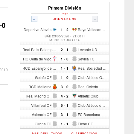
Primera División
«
»
JORNADA 38
-0
Deportivo Alavés
1
-
2
Rayo Vallecano de Madrid
SÁB 23/05/2026 - 21:00 H
MENDIZORROTZA
r
Real Betis Balompié
2
-
1
Levante UD
RC Celta de Vigo
1
-
0
Sevilla FC
RCD Espanyol de Barcelona
1
-
1
Real Sociedad de Fútbol
 2019
Getafe CF
1
-
0
Club Atlético Osasuna
RCD Mallorca
3
-
0
Real Oviedo
Real Madrid CF
4
-
2
Athletic Club
Villarreal CF
5
-
1
Club Atlético de Madrid
Valencia CF
3
-
1
FC Barcelona
Girona FC
1
-
1
Elche CF
-
MÁS RESULTADOS
CLASIFICACIÓN