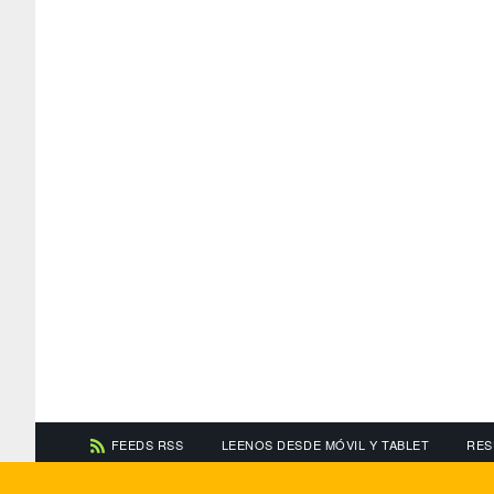
FEEDS RSS
LEENOS DESDE MÓVIL Y TABLET
RES