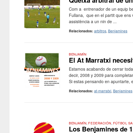
Queixa arbitral de un
Com a entrenador de un equip benj
Fullana, que en el partit que ens
assistència a un nin de ...
Relacionados:
arbitros
,
Benjamines
BENJAMÍN
El At Marratxi neces
Estamos acabando de cerrar todas 
decir, 2008 y 2009 para completar
Si estas pensando en apuntarte, es
Relacionados:
at-marratxi
,
Benjamines
BENJAMÍN
,
FEDERACIÓN
,
FÚTBOL SA
Los Benjamines de 1ª