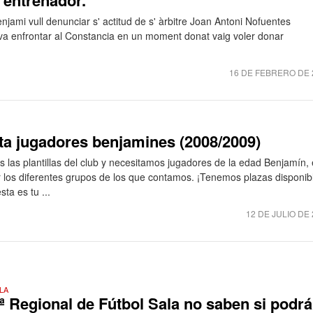
 entrenador.
ami vull denunciar s' actitud de s' àrbitre Joan Antoni Nofuentes
 va enfrontar al Constancia en un moment donat vaig voler donar
16 DE FEBRERO DE 
ita jugadores benjamines (2008/2009)
las plantillas del club y necesitamos jugadores de la edad Benjamín, 
 los diferentes grupos de los que contamos. ¡Tenemos plazas disponib
ta es tu ...
12 DE JULIO DE
LA
 Regional de Fútbol Sala no saben si podr