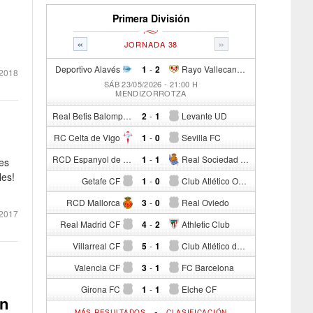
Primera División
«
»
JORNADA 38
Deportivo Alavés
1
-
2
Rayo Vallecano de Madrid
2018
SÁB 23/05/2026 - 21:00 H
MENDIZORROTZA
Real Betis Balompié
2
-
1
Levante UD
RC Celta de Vigo
1
-
0
Sevilla FC
RCD Espanyol de Barcelona
1
-
1
Real Sociedad de Fútbol
es
les!
Getafe CF
1
-
0
Club Atlético Osasuna
RCD Mallorca
3
-
0
Real Oviedo
 2017
Real Madrid CF
4
-
2
Athletic Club
Villarreal CF
5
-
1
Club Atlético de Madrid
Valencia CF
3
-
1
FC Barcelona
Girona FC
1
-
1
Elche CF
án
-
MÁS RESULTADOS
CLASIFICACIÓN