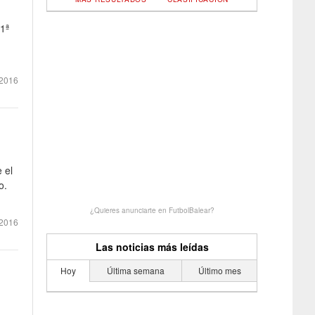
 1ª
2016
 el
o.
¿Quieres anunciarte en FutbolBalear?
2016
Las noticias más leídas
Hoy
Última semana
Último mes