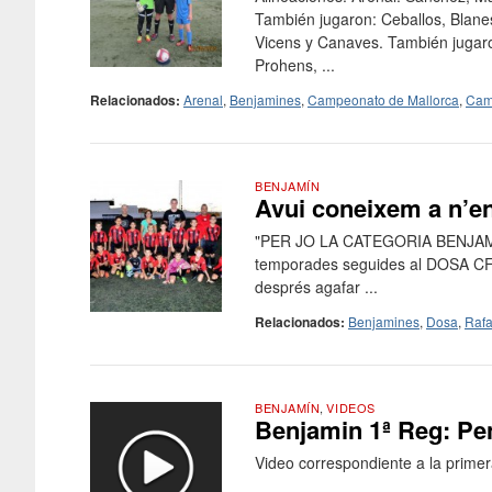
También jugaron: Ceballos, Blane
Vicens y Canaves. También jugaron
Prohens, ...
Relacionados:
Arenal
,
Benjamines
,
Campeonato de Mallorca
,
Cam
BENJAMÍN
Avui coneixem a n’e
"PER JO LA CATEGORIA BENJAMÍ 
temporades seguides al DOSA CF; a
després agafar ...
Relacionados:
Benjamines
,
Dosa
,
Raf
BENJAMÍN
,
VIDEOS
Benjamin 1ª Reg: Pen
Video correspondiente a la primer