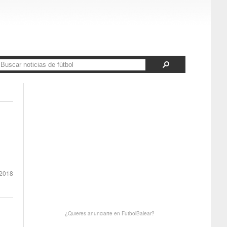
2018
¿Quieres anunciarte en FutbolBalear?