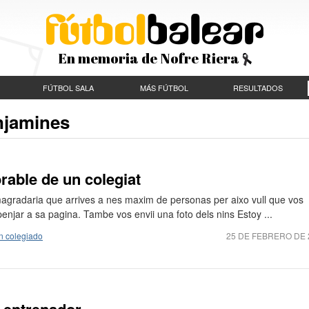
En memoria de Nofre Riera
FÚTBOL SALA
MÁS FÚTBOL
RESULTADOS
njamines
able de un colegiat
magradaria que arrives a nes maxim de personas per aixo vull que vos
penjar a sa pagina. Tambe vos envii una foto dels nins Estoy ...
n colegiado
25 DE FEBRERO DE 