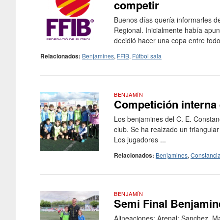
competir
Buenos días quería informarles de
Regional. Inicialmente había apun
decidió hacer una copa entre todos
Relacionados:
Benjamines
,
FFIB
,
Fútbol sala
BENJAMÍN
Competición interna 
Los benjamines del C. E. Constanc
club. Se ha realzado un triangula
Los jugadores ...
Relacionados:
Benjamines
,
Constanci
BENJAMÍN
Semi Final Benjamin
Alineaciones: Arenal: Sanchez, M