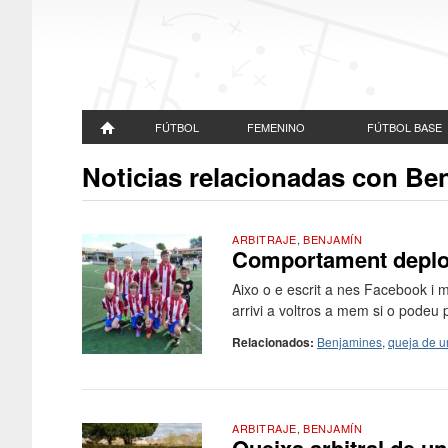
FÚTBOL
FEMENINO
FÚTBOL BASE
Noticias relacionadas con Be
ARBITRAJE
,
BENJAMÍN
Comportament deplor
Aixo o e escrit a nes Facebook i 
arrivi a voltros a mem si o podeu 
Relacionados:
Benjamines
,
queja de u
ARBITRAJE
,
BENJAMÍN