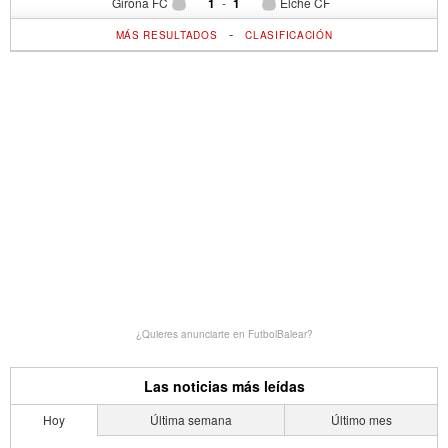
Girona FC
1
-
1
Elche CF
-
MÁS RESULTADOS
CLASIFICACIÓN
¿Quieres anunciarte en FutbolBalear?
Las noticias más leídas
Hoy
Última semana
Último mes