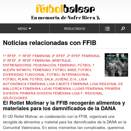
En memoria de Nofre Riera
MENÚ
RESULTADOS
Noticias relacionadas con FFIB
1ª RFEF
,
1ª RFEF FEMENINA
,
2ª RFEF
,
2ª RFEF FEMENINA
,
3ª RFEF
,
3ª RFEF FEMENINA
,
ARBITRAJE
,
ENTRENADORES
,
FEDERACIÓN
,
FEMENINO
,
FÚTBOL 7
ALEVÍN-INFANTIL FEMENINO
,
FÚTBOL BASE
,
FÚTBOL
DIVERSIDAD FUNCIONAL
,
FÚTBOL INTERNACIONAL
,
FÚTBOL PLAYA
,
FÚTBOL SALA
,
JUVENIL D.H.
,
LIGA
AUTONÓMICA FEMENINA
,
LIGA CADETE FEMENINA
,
LIGA REGIONAL DE
MALLORCA FEMENINA
,
LIGAV FEMENINA
,
LLIGA5 FEMENINA
,
PRIMERA
DIVISIÓN
,
PRIMERA DIVISIÓN FEMENINA-LIGA F
,
REGIONAL
,
SELECCIONES
El Rotlet Molinar y la FFIB recogerán alimentos y
materiales para los damnificados de la DANA
El UD Rotlet Molinar, en colaboración con la FFIB, organizará una
recogida de alimentos y material para los damnificados de la DANA en la
Comunitat Valenciana. En estos momentos tan complicados, queremos