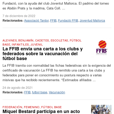
Fundació, con la ayuda del club Joventut Mallorca. El padrino del torneo
es Abdón Prats y la madrina, Cata Coll. ...
7 de diciembre de 2022
Relacionados:
Associació Tardor
,
FFIB
,
Fundaciò FFIB
,
Joventud Mallorca
ALEVINES
,
BENJAMÍN
,
CADETES
,
ESCOLETAS
,
FÚTBOL
BASE
,
INFANTILES
,
JUVENIL
La FFIB envia una carta a los clubs y
federados sobre la vacunación del
fútbol base
La FFIB tramita con normalidad las fichas federativas sin la exigencia del
certificado de vacunación La FFIB ha remitido una carta a los clubs y
federados para poner en conocimiento su postura respecto a varias
misivas que ha recibido recientemente. "Estimados afiliados ...
24 de agosto de 2021
Relacionados:
FFIB
,
futbol base
,
Vacunación
FEDERACIÓN
,
FEMENINO
,
FÚTBOL BASE
Miquel Bestard participa en un acto