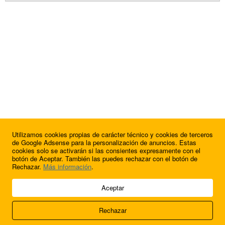
Utilizamos cookies propias de carácter técnico y cookies de terceros
de Google Adsense para la personalización de anuncios. Estas
cookies solo se activarán si las consientes expresamente con el
botón de Aceptar. También las puedes rechazar con el botón de
Rechazar.
Más información
.
© 2009 - 2026 Soluciones Corporativas IP, SL.
Aceptar
Todos los derechos reservados.
Rechazar
Aviso legal
Cookies
Acerca de nosotros
Contacto
Anúnciate en
FútbolBalear