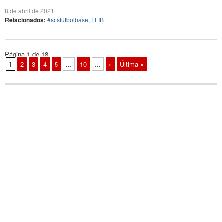
8 de abril de 2021
Relacionados:
#sosfútbolbase
,
FFIB
Página 1 de 18
1
2
3
4
5
...
10
...
»
Última »