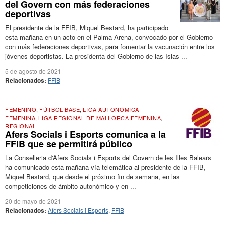
del Govern con más federaciones
deportivas
El presidente de la FFIB, Miquel Bestard, ha participado
esta mañana en un acto en el Palma Arena, convocado por el Gobierno
con más federaciones deportivas, para fomentar la vacunación entre los
jóvenes deportistas. La presidenta del Gobierno de las Islas ...
5 de agosto de 2021
Relacionados:
FFIB
FEMENINO
,
FÚTBOL BASE
,
LIGA AUTONÓMICA
FEMENINA
,
LIGA REGIONAL DE MALLORCA FEMENINA
,
REGIONAL
Afers Socials i Esports comunica a la
FFIB que se permitirá público
La Conselleria d'Afers Socials i Esports del Govern de les Illes Balears
ha comunicado esta mañana vía telemática al presidente de la FFIB,
Miquel Bestard, que desde el próximo fin de semana, en las
competiciones de ámbito autonómico y en ...
20 de mayo de 2021
Relacionados:
Afers Socials i Esports
,
FFIB