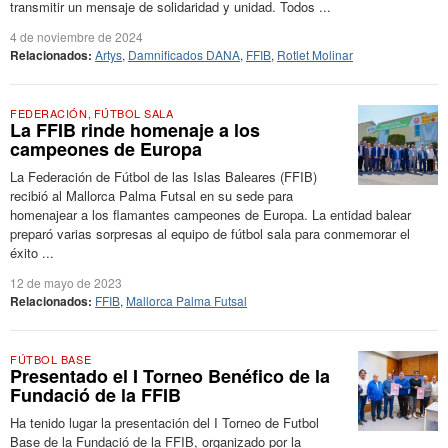
transmitir un mensaje de solidaridad y unidad. Todos ...
4 de noviembre de 2024
Relacionados:
Artys
,
Damnificados DANA
,
FFIB
,
Rotlet Molinar
FEDERACIÓN
,
FÚTBOL SALA
La FFIB rinde homenaje a los
campeones de Europa
La Federación de Fútbol de las Islas Baleares (FFIB)
recibió al Mallorca Palma Futsal en su sede para
homenajear a los flamantes campeones de Europa. La entidad balear
preparó varias sorpresas al equipo de fútbol sala para conmemorar el
éxito ...
12 de mayo de 2023
Relacionados:
FFIB
,
Mallorca Palma Futsal
FÚTBOL BASE
Presentado el I Torneo Benéfico de la
Fundació de la FFIB
Ha tenido lugar la presentación del I Torneo de Futbol
Base de la Fundació de la FFIB, organizado por la