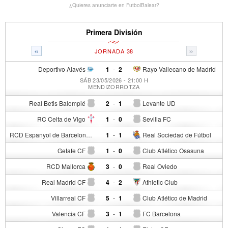
¿Quieres anunciarte en FutbolBalear?
Primera División
«
»
JORNADA 38
Deportivo Alavés
1
-
2
Rayo Vallecano de Madrid
SÁB 23/05/2026 - 21:00 H
MENDIZORROTZA
Real Betis Balompié
2
-
1
Levante UD
RC Celta de Vigo
1
-
0
Sevilla FC
RCD Espanyol de Barcelona
1
-
1
Real Sociedad de Fútbol
Getafe CF
1
-
0
Club Atlético Osasuna
RCD Mallorca
3
-
0
Real Oviedo
Real Madrid CF
4
-
2
Athletic Club
Villarreal CF
5
-
1
Club Atlético de Madrid
Valencia CF
3
-
1
FC Barcelona