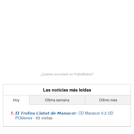
¿Quieres anunciarte en FutbolBalear?
Las noticias más leídas
Hoy
Última semana
Último mes
𝙄𝙄 𝙏𝙧𝙤𝙛𝙚𝙪 𝘾𝙞𝙪𝙩𝙖𝙩 𝙙𝙚 𝙈𝙖𝙣𝙖𝙘𝙤𝙧: CD Manacor 0-2 UD
POblense
- 63 visitas