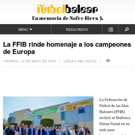
En memoria de Nofre Riera
MENÚ
RESULTADOS
La FFIB rinde homenaje a los campeones
de Europa
VIERNES, 12 DE MAYO DE 2023
| LEÍDA 6.866 VECES |
La Federació
n de
F
ú
tbol de las Islas
Baleares (FFIB)
recibi
ó
al Mallorca
Palma Futsal en su
sede para