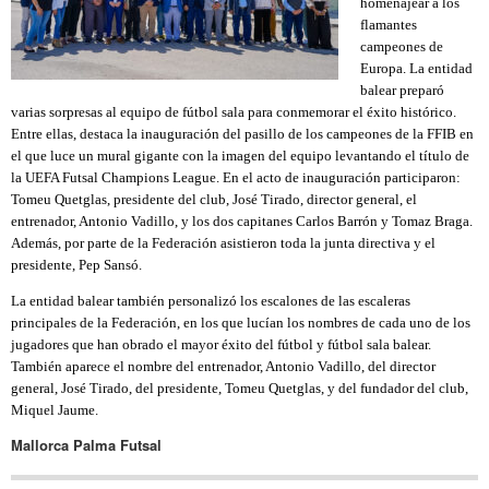
homenajear a los
flamantes
campeones de
Europa. La entidad
balear prepar
ó
varias sorpresas al equipo de f
ú
tbol sala para conmemorar el
é
xito histórico.
Entre ellas, destaca la inauguración del pasillo de los campeones de la FFIB en
el que luce un mural gigante con la imagen del equipo levantando el t
í
tulo de
la UEFA Futsal Champions League. En el acto de inauguración participaron:
Tomeu Quetglas, presidente del club, Jos
é
Tirado, director general, el
entrenador, Antonio Vadillo, y los dos capitanes Carlos Barrón y Tomaz Braga.
Adem
á
s, por parte de la Federación asistieron toda la junta directiva y el
presidente, Pep Sansó
.
La entidad balear tambi
é
n personaliz
ó
los escalones de las escaleras
principales de la Federación, en los que luc
í
an los nombres de cada uno de los
jugadores que han obrado el mayor
é
xito del f
ú
tbol y f
ú
tbol sala balear.
Tambi
é
n aparece el nombre del entrenador, Antonio Vadillo, del director
general, Jos
é
Tirado, del presidente, Tomeu Quetglas, y del fundador del club,
Miquel Jaume.
Mallorca Palma Futsal