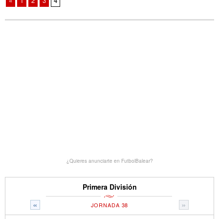
«
1
2
3
4
¿Quieres anunciarte en FutbolBalear?
Primera División
«
»
JORNADA 38