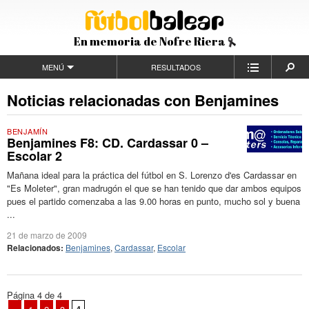
En memoria de Nofre Riera
MENÚ
RESULTADOS
Noticias relacionadas con Benjamines
BENJAMÍN
Benjamines F8: CD. Cardassar 0 –
Escolar 2
Mañana ideal para la práctica del fútbol en S. Lorenzo d'es Cardassar en
"Es Moleter", gran madrugón el que se han tenido que dar ambos equipos
pues el partido comenzaba a las 9.00 horas en punto, mucho sol y buena
...
21 de marzo de 2009
Relacionados:
Benjamines
,
Cardassar
,
Escolar
Página 4 de 4