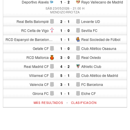
Deportivo Alavés
1
-
2
Rayo Vallecano de Madrid
SÁB 23/05/2026 - 21:00 H
MENDIZORROTZA
Real Betis Balompié
2
-
1
Levante UD
RC Celta de Vigo
1
-
0
Sevilla FC
RCD Espanyol de Barcelona
1
-
1
Real Sociedad de Fútbol
Getafe CF
1
-
0
Club Atlético Osasuna
RCD Mallorca
3
-
0
Real Oviedo
Real Madrid CF
4
-
2
Athletic Club
Villarreal CF
5
-
1
Club Atlético de Madrid
Valencia CF
3
-
1
FC Barcelona
Girona FC
1
-
1
Elche CF
-
MÁS RESULTADOS
CLASIFICACIÓN