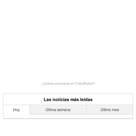
¿Quieres anunciarte en FutbolBalear?
Las noticias más leídas
Hoy
Última semana
Último mes