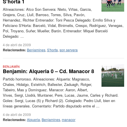
S’horta 1
Alineaciones: Atco Son Servera: Nieto, Viñas, Garcia,
Grajera, Cruz, Llull, Barroso, Torres, Silva, Pavón,
Hernandez, Richter Entrenador: Toni Pesca Delegado: Emilio Silva y
Feliciano S'Horta: Barceló, Vidal, Binimelis, Crespo, Rodríguez, Venegas,
Pol, Troyano, Suñer, Mueller, Barón. Entrenador: Miquel Barceló
Delegado: ...
4 de abril de 2009
Relacionados:
Benjamines
,
S'horta
,
son servera
BENJAMÍN
Benjamin: Alqueria 0 – Cd. Manacor 8
Partido horroroso. Alineaciones: Alqueria: Magnasco,
Chales, Hidalgo, Estelrich, Ballester, Zaduagh, Rotger,
Tabeiro, Mas y Dominguez. Manacor: Aaron, Albert,
Vives, Sergi, Llodrà, Muntaner, Pere, Lucas, Jaume, Carles y Richard.
Goles: Sergi, Lucas (5) y Richard (2). Colegiado: Pedro Llull, bien en
líneas generales. Comentario: Partido disputado entre el ...
4 de abril de 2009
Relacionados:
Alqueria
,
Benjamines
,
manacor