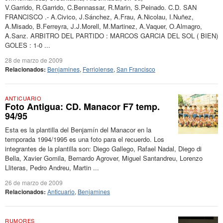
V.Garrido, R.Garrido, C.Bennassar, R.Marin, S.Peinado. C.D. SAN
FRANCISCO .- A.Civico, J.Sánchez, A.Frau, A.Nicolau, I.Nuñez,
A.Misado, B.Ferreyra, J.J.Morell, M.Martinez, A.Vaquer, O.Almagro,
A.Sanz. ARBITRO DEL PARTIDO : MARCOS GARCIA DEL SOL ( BIEN)
GOLES : 1-0 ...
28 de marzo de 2009
Relacionados:
Benjamines
,
Ferriolense
,
San Francisco
ANTICUARIO
Foto Antigua: CD. Manacor F7 temp.
94/95
Esta es la plantilla del Benjamín del Manacor en la
temporada 1994/1995 es una foto para el recuerdo. Los
integrantes de la plantilla son: Diego Gallego, Rafael Nadal, Diego di
Bella, Xavier Gomila, Bernardo Agrover, Miguel Santandreu, Lorenzo
Lliteras, Pedro Andreu, Martin ...
26 de marzo de 2009
Relacionados:
Anticuario
,
Benjamines
RUMORES