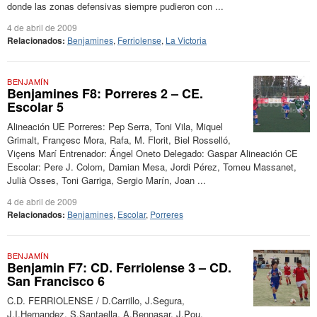
donde las zonas defensivas siempre pudieron con ...
4 de abril de 2009
Relacionados:
Benjamines
,
Ferriolense
,
La Victoria
BENJAMÍN
Benjamines F8: Porreres 2 – CE.
Escolar 5
Alineación UE Porreres: Pep Serra, Toni Vila, Miquel
Grimalt, Françesc Mora, Rafa, M. Florit, Biel Rosselló,
Viçens Marí Entrenador: Ángel Oneto Delegado: Gaspar Alineación CE
Escolar: Pere J. Colom, Damian Mesa, Jordi Pérez, Tomeu Massanet,
Julià Osses, Toni Garriga, Sergio Marín, Joan ...
4 de abril de 2009
Relacionados:
Benjamines
,
Escolar
,
Porreres
BENJAMÍN
Benjamin F7: CD. Ferriolense 3 – CD.
San Francisco 6
C.D. FERRIOLENSE / D.Carrillo, J.Segura,
J.I.Hernandez, S.Santaella, A.Bennasar, J.Pou,