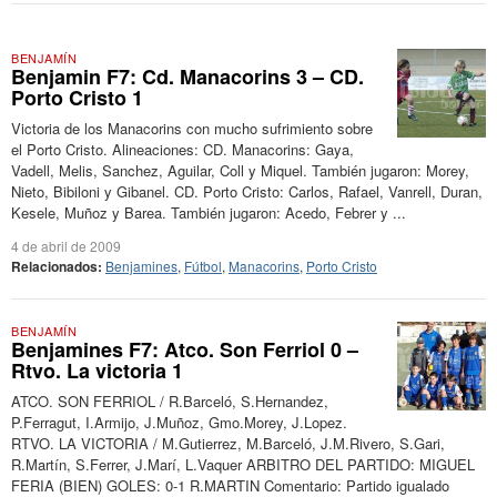
BENJAMÍN
Benjamin F7: Cd. Manacorins 3 – CD.
Porto Cristo 1
Victoria de los Manacorins con mucho sufrimiento sobre
el Porto Cristo. Alineaciones: CD. Manacorins: Gaya,
Vadell, Melis, Sanchez, Aguilar, Coll y Miquel. También jugaron: Morey,
Nieto, Bibiloni y Gibanel. CD. Porto Cristo: Carlos, Rafael, Vanrell, Duran,
Kesele, Muñoz y Barea. También jugaron: Acedo, Febrer y ...
4 de abril de 2009
Relacionados:
Benjamines
,
Fútbol
,
Manacorins
,
Porto Cristo
BENJAMÍN
Benjamines F7: Atco. Son Ferriol 0 –
Rtvo. La victoria 1
ATCO. SON FERRIOL / R.Barceló, S.Hernandez,
P.Ferragut, I.Armijo, J.Muñoz, Gmo.Morey, J.Lopez.
RTVO. LA VICTORIA / M.Gutierrez, M.Barceló, J.M.Rivero, S.Gari,
R.Martín, S.Ferrer, J.Marí, L.Vaquer ARBITRO DEL PARTIDO: MIGUEL
FERIA (BIEN) GOLES: 0-1 R.MARTIN Comentario: Partido igualado