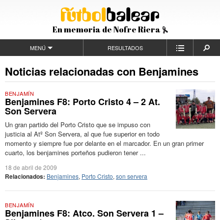
En memoria de Nofre Riera
MENÚ
RESULTADOS
Noticias relacionadas con Benjamines
BENJAMÍN
Benjamines F8: Porto Cristo 4 – 2 At.
Son Servera
Un gran partido del Porto Cristo que se impuso con
justicia al Atº Son Servera, al que fue superior en todo
momento y siempre fue por delante en el marcador. En un gran primer
cuarto, los benjamines porteños pudieron tener ...
18 de abril de 2009
Relacionados:
Benjamines
,
Porto Cristo
,
son servera
BENJAMÍN
Benjamines F8: Atco. Son Servera 1 –