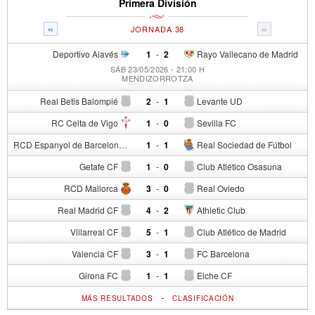
Primera División
«
»
JORNADA 38
Deportivo Alavés
1
-
2
Rayo Vallecano de Madrid
SÁB 23/05/2026 - 21:00 H
MENDIZORROTZA
Real Betis Balompié
2
-
1
Levante UD
RC Celta de Vigo
1
-
0
Sevilla FC
RCD Espanyol de Barcelona
1
-
1
Real Sociedad de Fútbol
Getafe CF
1
-
0
Club Atlético Osasuna
RCD Mallorca
3
-
0
Real Oviedo
Real Madrid CF
4
-
2
Athletic Club
Villarreal CF
5
-
1
Club Atlético de Madrid
Valencia CF
3
-
1
FC Barcelona
Girona FC
1
-
1
Elche CF
-
MÁS RESULTADOS
CLASIFICACIÓN