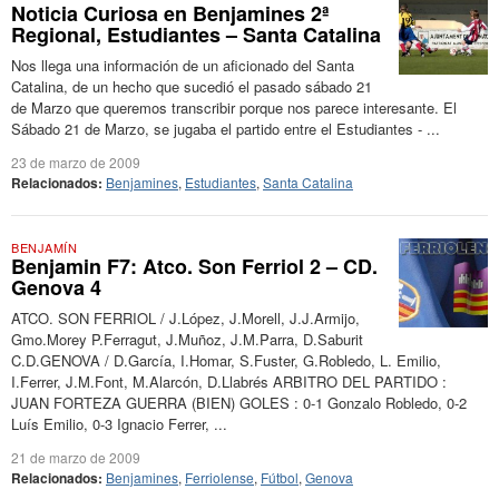
Noticia Curiosa en Benjamines 2ª
Regional, Estudiantes – Santa Catalina
Nos llega una información de un aficionado del Santa
Catalina, de un hecho que sucedió el pasado sábado 21
de Marzo que queremos transcribir porque nos parece interesante. El
Sábado 21 de Marzo, se jugaba el partido entre el Estudiantes - ...
23 de marzo de 2009
Relacionados:
Benjamines
,
Estudiantes
,
Santa Catalina
BENJAMÍN
Benjamin F7: Atco. Son Ferriol 2 – CD.
Genova 4
ATCO. SON FERRIOL / J.López, J.Morell, J.J.Armijo,
Gmo.Morey P.Ferragut, J.Muñoz, J.M.Parra, D.Saburit
C.D.GENOVA / D.García, I.Homar, S.Fuster, G.Robledo, L. Emilio,
I.Ferrer, J.M.Font, M.Alarcón, D.Llabrés ARBITRO DEL PARTIDO :
JUAN FORTEZA GUERRA (BIEN) GOLES : 0-1 Gonzalo Robledo, 0-2
Luís Emilio, 0-3 Ignacio Ferrer, ...
21 de marzo de 2009
Relacionados:
Benjamines
,
Ferriolense
,
Fútbol
,
Genova