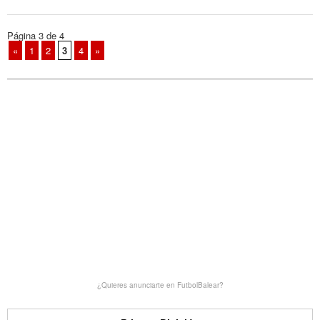
Página 3 de 4
«
1
2
3
4
»
¿Quieres anunciarte en FutbolBalear?