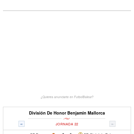
¿Quieres anunciarte en FutbolBalear?
División De Honor Benjamin Mallorca
«
»
JORNADA 22