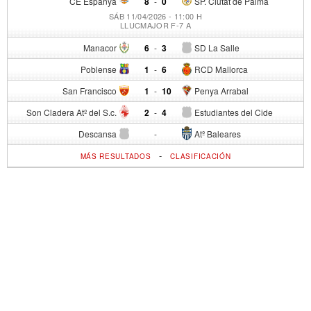
CE Espanya
8
-
0
SP. Ciutat de Palma
SÁB 11/04/2026 - 11:00 H
LLUCMAJOR F-7 A
Manacor
6
-
3
SD La Salle
Poblense
1
-
6
RCD Mallorca
San Francisco
1
-
10
Penya Arrabal
Son Cladera Atº del S.c.
2
-
4
Estudiantes del Cide
Descansa
-
Atº Baleares
-
MÁS RESULTADOS
CLASIFICACIÓN