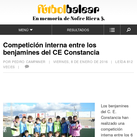
En memoria de Nofre Riera
MENÚ
RESULTADOS
Competición interna entre los
benjamines del CE Constancia
POR PEDRO CAMPANER |
VIERNES, 8 DE ENERO DE 2016
| LEÍDA 812
VECES |
Los benjamines
del C. E.
Constancia han
realizado una
competición
interna entre los 6