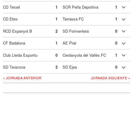
CD Teruel
1
SCR Peña Deportiva
1
CD Ebro
1
Terrassa FC
1
RCD Espanyol B
2
SD Formentera
0
CF Badalona
1
AE Prat
0
Club Lleida Esportiu
0
Cerdanyola del Vallès FC
1
SD Tarazona
2
SD Ejea
0
« JORNADA ANTERIOR
JORNADA SIGUIENTE »