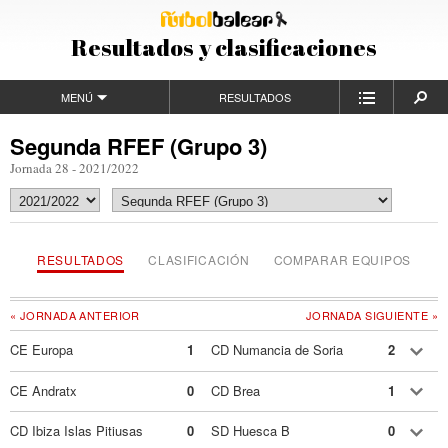
Resultados y clasificaciones
MENÚ
RESULTADOS
Segunda RFEF (Grupo 3)
Jornada 28 - 2021/2022
RESULTADOS
CLASIFICACIÓN
COMPARAR EQUIPOS
« JORNADA ANTERIOR
JORNADA SIGUIENTE »
CE Europa
1
CD Numancia de Soria
2
CE Andratx
0
CD Brea
1
CD Ibiza Islas Pitiusas
0
SD Huesca B
0