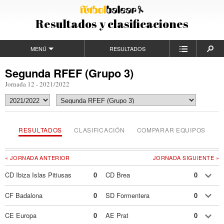
Resultados y clasificaciones
MENÚ
RESULTADOS
Segunda RFEF (Grupo 3)
Jornada 12 - 2021/2022
RESULTADOS
CLASIFICACIÓN
COMPARAR EQUIPOS
« JORNADA ANTERIOR
JORNADA SIGUIENTE »
CD Ibiza Islas Pitiusas
0
CD Brea
0
CF Badalona
0
SD Formentera
0
CE Europa
0
AE Prat
0