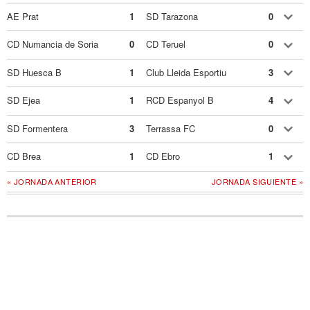
AE Prat
1
SD Tarazona
0
CD Numancia de Soria
0
CD Teruel
0
SD Huesca B
1
Club Lleida Esportiu
3
SD Ejea
1
RCD Espanyol B
4
SD Formentera
3
Terrassa FC
0
CD Brea
1
CD Ebro
1
« JORNADA ANTERIOR
JORNADA SIGUIENTE »