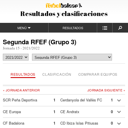
Resultados y clasificaciones
MENÚ
RESULTADOS
Segunda RFEF (Grupo 3)
Jornada 15 - 2021/2022
RESULTADOS
CLASIFICACIÓN
COMPARAR EQUIPOS
« JORNADA ANTERIOR
JORNADA SIGUIENTE »
SCR Peña Deportiva
1
Cerdanyola del Vallès FC
1
CE Europa
1
CE Andratx
0
CF Badalona
1
CD Ibiza Islas Pitiusas
0