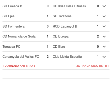
SD Huesca B
0
CD Ibiza Islas Pitiusas
0
SD Ejea
1
SD Tarazona
1
SD Formentera
0
RCD Espanyol B
1
CD Numancia de Soria
1
CE Europa
2
Terrassa FC
1
CD Ebro
0
Cerdanyola del Vallès FC
2
Club Lleida Esportiu
1
« JORNADA ANTERIOR
JORNADA SIGUIENTE »