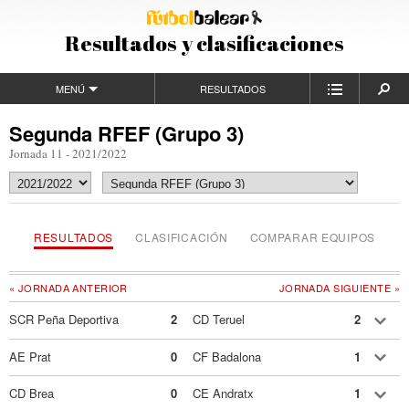
Resultados y clasificaciones
MENÚ
RESULTADOS
Segunda RFEF (Grupo 3)
Jornada 11 - 2021/2022
RESULTADOS
CLASIFICACIÓN
COMPARAR EQUIPOS
« JORNADA ANTERIOR
JORNADA SIGUIENTE »
SCR Peña Deportiva
2
CD Teruel
2
AE Prat
0
CF Badalona
1
CD Brea
0
CE Andratx
1