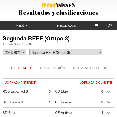
Resultados y clasificaciones
MENÚ
RESULTADOS
Segunda RFEF (Grupo 3)
Jornada 9 - 2021/2022
RESULTADOS
CLASIFICACIÓN
COMPARAR EQUIPOS
« JORNADA ANTERIOR
JORNADA SIGUIENTE »
RCD Espanyol B
3
CD Ebro
0
SD Huesca B
1
CE Europa
0
SD Ejea
1
CE Andratx
1