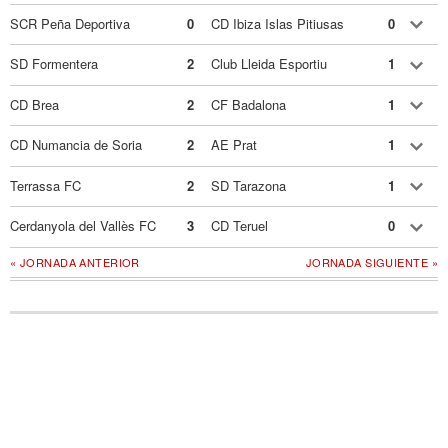
SCR Peña Deportiva
0
CD Ibiza Islas Pitiusas
0
SD Formentera
2
Club Lleida Esportiu
1
CD Brea
2
CF Badalona
1
CD Numancia de Soria
2
AE Prat
1
Terrassa FC
2
SD Tarazona
1
Cerdanyola del Vallès FC
3
CD Teruel
0
« JORNADA ANTERIOR
JORNADA SIGUIENTE »