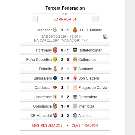
Tercera Federacion
«
»
JORNADA 34
Manacor
1
-
1
R.C.D. Mallorca Sad "B"
SÁB 09/05/2026 - 15:00 H
NA CAPELLERA (MANACOR) F-11
Portmany
0
-
1
Rotlet-molinar
Peña Deportiva
2
-
0
Collerense
Felanitx
2
-
1
Santanyi
Binissalem
2
-
0
Son Cladera
Cardassar
3
-
1
Platges de Calvia
Llosetense
2
-
2
Formentera
Constancia
3
-
0
Inter Ibiza
CE Mercadal
3
-
2
Alcudia
-
MÁS RESULTADOS
CLASIFICACIÓN