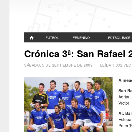
FÚTBOL
FEMENINO
FÚTBOL BASE
Crónica 3ª: San Rafael 2
SÁBADO, 5 DE SEPTIEMBRE DE 2009
| LEÍDA 1.332 V
Alinea
San Ra
Adrian
Víctor
At. Ba
Esteban
Peter(E