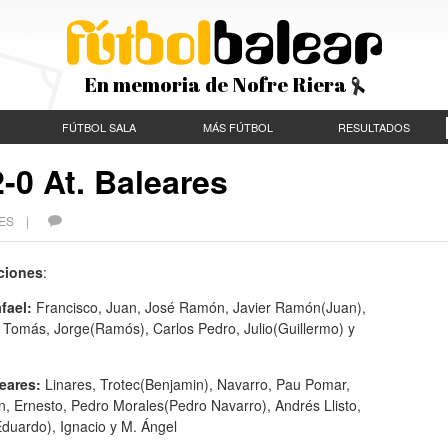
En memoria de Nofre Riera
FÚTBOL SALA
MÁS FÚTBOL
RESULTADOS
-0 At. Baleares
ECES |
ciones
:
fael:
Francisco, Juan, José Ramón, Javier Ramón(Juan),
, Tomás, Jorge(Ramós), Carlos Pedro, Julio(Guillermo) y
leares:
Linares, Trotec(Benjamin), Navarro, Pau Pomar,
, Ernesto, Pedro Morales(Pedro Navarro), Andrés Llisto,
duardo), Ignacio y M. Ángel