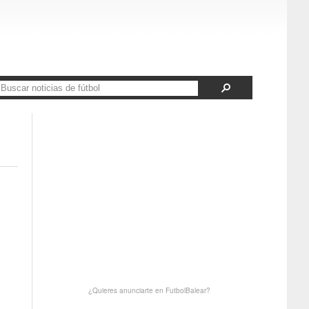
¿Quieres anunciarte en FutbolBalear?