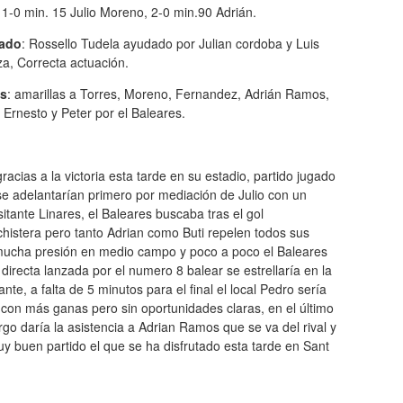
: 1-0 min. 15 Julio Moreno, 2-0 min.90 Adrián.
iado
: Rossello Tudela ayudado por Julian cordoba y Luis
a, Correcta actuación.
as
: amarillas a Torres, Moreno, Fernandez, Adrián Ramos,
Ernesto y Peter por el Baleares.
acias a la victoria esta tarde en su estadio, partido jugado
se adelantarían primero por mediación de Julio con un
sitante Linares, el Baleares buscaba tras el gol
chistera pero tanto Adrian como Buti repelen todos sus
n mucha presión en medio campo y poco a poco el Baleares
 directa lanzada por el numero 8 balear se estrellaría en la
nte, a falta de 5 minutos para el final el local Pedro sería
con más ganas pero sin oportunidades claras, en el último
rgo daría la asistencia a Adrian Ramos que se va del rival y
uy buen partido el que se ha disfrutado esta tarde en Sant