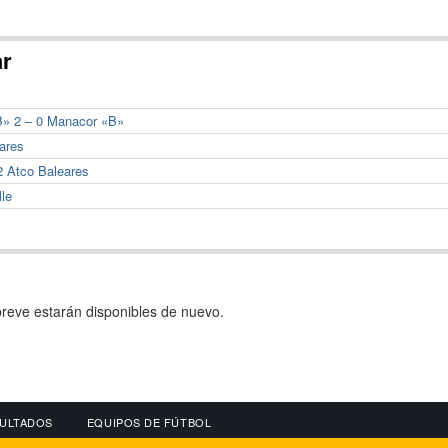
ar
«B» 2 – 0 Manacor «B»
eares
2 Atco Baleares
lle
reve estarán disponibles de nuevo.
ULTADOS
EQUIPOS DE FÚTBOL