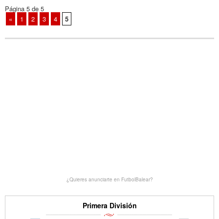
Página 5 de 5
«
1
2
3
4
5
¿Quieres anunciarte en FutbolBalear?
Primera División