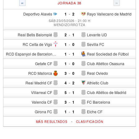
«
»
JORNADA 38
Deportivo Alavés
1
-
2
Rayo Vallecano de Madrid
SÁB 23/05/2026 - 21:00 H
MENDIZORROTZA
Real Betis Balompié
2
-
1
Levante UD
RC Celta de Vigo
1
-
0
Sevilla FC
RCD Espanyol de Barcelona
1
-
1
Real Sociedad de Fútbol
Getafe CF
1
-
0
Club Atlético Osasuna
RCD Mallorca
3
-
0
Real Oviedo
Real Madrid CF
4
-
2
Athletic Club
Villarreal CF
5
-
1
Club Atlético de Madrid
Valencia CF
3
-
1
FC Barcelona
Girona FC
1
-
1
Elche CF
-
MÁS RESULTADOS
CLASIFICACIÓN