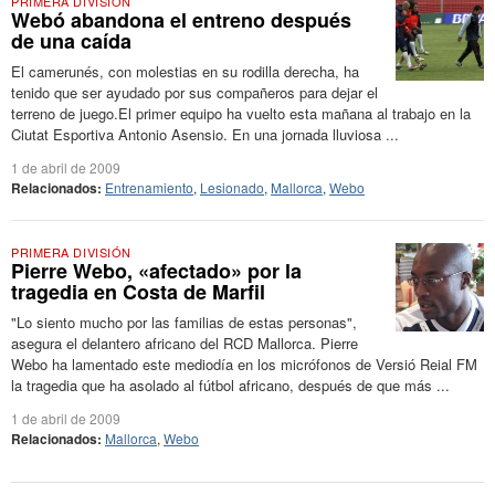
PRIMERA DIVISIÓN
Webó abandona el entreno después
de una caída
El camerunés, con molestias en su rodilla derecha, ha
tenido que ser ayudado por sus compañeros para dejar el
terreno de juego.El primer equipo ha vuelto esta mañana al trabajo en la
Ciutat Esportiva Antonio Asensio. En una jornada lluviosa ...
1 de abril de 2009
Relacionados:
Entrenamiento
,
Lesionado
,
Mallorca
,
Webo
PRIMERA DIVISIÓN
Pierre Webo, «afectado» por la
tragedia en Costa de Marfil
"Lo siento mucho por las familias de estas personas",
asegura el delantero africano del RCD Mallorca. Pierre
Webo ha lamentado este mediodía en los micrófonos de Versió Reial FM
la tragedia que ha asolado al fútbol africano, después de que más ...
1 de abril de 2009
Relacionados:
Mallorca
,
Webo