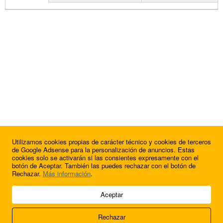
Utilizamos cookies propias de carácter técnico y cookies de terceros
de Google Adsense para la personalización de anuncios. Estas
cookies solo se activarán si las consientes expresamente con el
botón de Aceptar. También las puedes rechazar con el botón de
Rechazar.
Más información
.
© 2009 - 2026 Soluciones Corporativas IP, SL.
Aceptar
Todos los derechos reservados.
Rechazar
Aviso legal
Cookies
Acerca de nosotros
Contacto
Anúnciate en