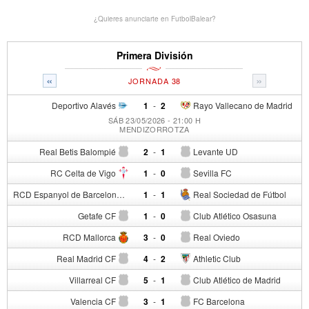
¿Quieres anunciarte en FutbolBalear?
Primera División
«
»
JORNADA 38
Deportivo Alavés
1
-
2
Rayo Vallecano de Madrid
SÁB 23/05/2026 - 21:00 H
MENDIZORROTZA
Real Betis Balompié
2
-
1
Levante UD
RC Celta de Vigo
1
-
0
Sevilla FC
RCD Espanyol de Barcelona
1
-
1
Real Sociedad de Fútbol
Getafe CF
1
-
0
Club Atlético Osasuna
RCD Mallorca
3
-
0
Real Oviedo
Real Madrid CF
4
-
2
Athletic Club
Villarreal CF
5
-
1
Club Atlético de Madrid
Valencia CF
3
-
1
FC Barcelona