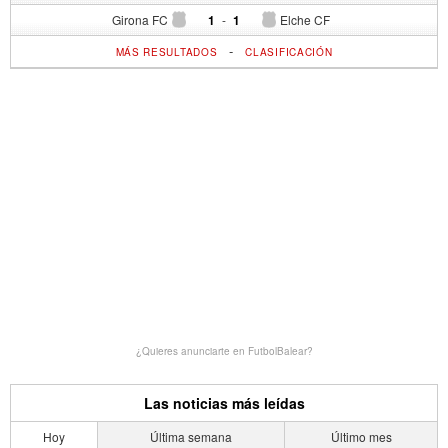
Girona FC
1
-
1
Elche CF
-
MÁS RESULTADOS
CLASIFICACIÓN
¿Quieres anunciarte en FutbolBalear?
Las noticias más leídas
Hoy
Última semana
Último mes