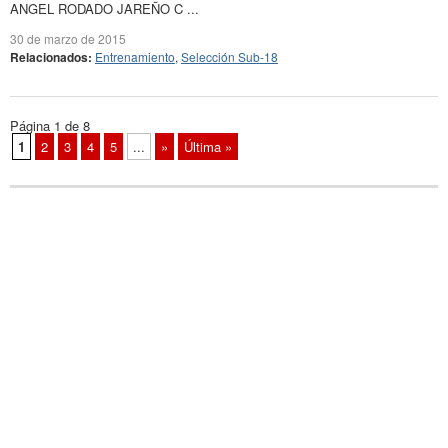
ANGEL RODADO JAREÑO C ...
30 de marzo de 2015
Relacionados:
Entrenamiento
,
Selección Sub-18
Página 1 de 8
1
2
3
4
5
...
»
Última »