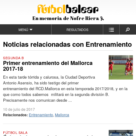
En memoria de Nofre Riera
MENÚ
RESULTADOS
Noticias relacionadas con Entrenamiento
SEGUNDA B
Primer entrenamiento del Mallorca
2017-18
En esta tarde tórrida y calurosa, la Ciudad Deportiva
Antonio Asensio, ha sido testigo del primer
entrenamiento del RCD.Mallorca en esta temporada 2017/2018, y en la
que como todos sabemos militará en la segunda división B.
Precisamente nos comunican desde ...
10 de julio de 2017
Relacionados:
Entrenamiento
,
Mallorca
FÚTBOL SALA