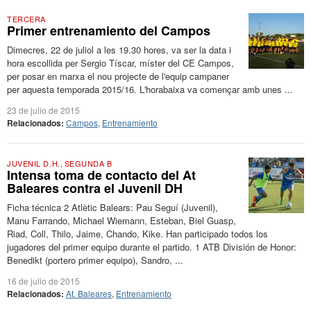
TERCERA
Primer entrenamiento del Campos
Dimecres, 22 de juliol a les 19.30 hores, va ser la data i
hora escollida per Sergio Tíscar, míster del CE Campos,
per posar en marxa el nou projecte de l'equip campaner
per aquesta temporada 2015/16. L'horabaixa va començar amb unes ...
23 de julio de 2015
Relacionados:
Campos
,
Entrenamiento
JUVENIL D.H.
,
SEGUNDA B
Intensa toma de contacto del At
Baleares contra el Juvenil DH
Ficha técnica 2 Atlètic Balears: Pau Seguí (Juvenil),
Manu Farrando, Michael Wiemann, Esteban, Biel Guasp,
Riad, Coll, Thilo, Jaime, Chando, Kike. Han participado todos los
jugadores del primer equipo durante el partido. 1 ATB División de Honor:
Benedikt (portero primer equipo), Sandro, ...
16 de julio de 2015
Relacionados:
At. Baleares
,
Entrenamiento